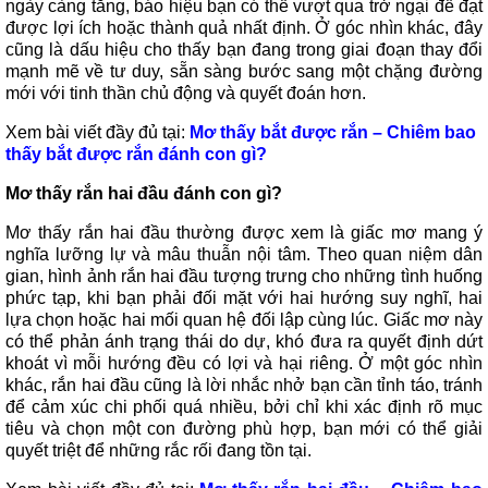
ngày càng tăng, báo hiệu bạn có thể vượt qua trở ngại để đạt
được lợi ích hoặc thành quả nhất định. Ở góc nhìn khác, đây
cũng là dấu hiệu cho thấy bạn đang trong giai đoạn thay đổi
mạnh mẽ về tư duy, sẵn sàng bước sang một chặng đường
mới với tinh thần chủ động và quyết đoán hơn.
Xem bài viết đầy đủ tại:
Mơ thấy bắt được rắn – Chiêm bao
thấy bắt được rắn đánh con gì?
Mơ thấy rắn hai đầu đánh con gì?
Mơ thấy rắn hai đầu thường được xem là giấc mơ mang ý
nghĩa lưỡng lự và mâu thuẫn nội tâm. Theo quan niệm dân
gian, hình ảnh rắn hai đầu tượng trưng cho những tình huống
phức tạp, khi bạn phải đối mặt với hai hướng suy nghĩ, hai
lựa chọn hoặc hai mối quan hệ đối lập cùng lúc. Giấc mơ này
có thể phản ánh trạng thái do dự, khó đưa ra quyết định dứt
khoát vì mỗi hướng đều có lợi và hại riêng. Ở một góc nhìn
khác, rắn hai đầu cũng là lời nhắc nhở bạn cần tỉnh táo, tránh
để cảm xúc chi phối quá nhiều, bởi chỉ khi xác định rõ mục
tiêu và chọn một con đường phù hợp, bạn mới có thể giải
quyết triệt để những rắc rối đang tồn tại.