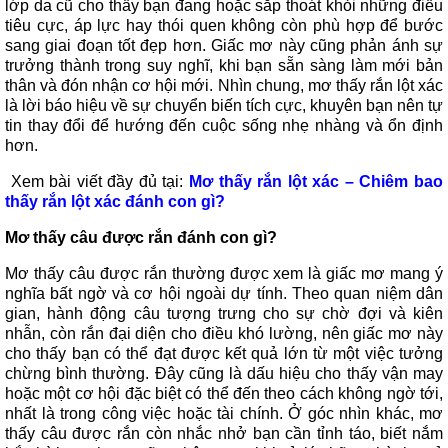
lớp da cũ cho thấy bạn đang hoặc sắp thoát khỏi những điều
tiêu cực, áp lực hay thói quen không còn phù hợp để bước
sang giai đoạn tốt đẹp hơn. Giấc mơ này cũng phản ánh sự
trưởng thành trong suy nghĩ, khi bạn sẵn sàng làm mới bản
thân và đón nhận cơ hội mới. Nhìn chung, mơ thấy rắn lột xác
là lời báo hiệu về sự chuyển biến tích cực, khuyên bạn nên tự
tin thay đổi để hướng đến cuộc sống nhẹ nhàng và ổn định
hơn.
Xem bài viết đầy đủ tại:
Mơ thấy rắn lột xác – Chiêm bao
thấy rắn lột xác đánh con gì?
Mơ thấy câu được rắn đánh con gì?
Mơ thấy câu được rắn thường được xem là giấc mơ mang ý
nghĩa bất ngờ và cơ hội ngoài dự tính. Theo quan niệm dân
gian, hành động câu tượng trưng cho sự chờ đợi và kiên
nhẫn, còn rắn đại diện cho điều khó lường, nên giấc mơ này
cho thấy bạn có thể đạt được kết quả lớn từ một việc tưởng
chừng bình thường. Đây cũng là dấu hiệu cho thấy vận may
hoặc một cơ hội đặc biệt có thể đến theo cách không ngờ tới,
nhất là trong công việc hoặc tài chính. Ở góc nhìn khác, mơ
thấy câu được rắn còn nhắc nhở bạn cần tỉnh táo, biết nắm