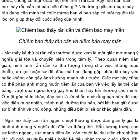
được, chúng có mặt khắp mọi nơi trên Trái Đất. Vậy nếu bạn nằm
mơ thấy rắn cắn thì báo hiệu điềm gì? Nếu trong giấc mơ bạn thấy
rắn đang cắn mình thì chúc mừng bạn vì bạn sắp có một nguồn tài
lộc lớn giúp thay đổi cuộc sống của mình.
Chiêm bao thấy rắn cắn và điềm báo may mắn
- Mơ thấy kẻ thù bị rắn cắn thường được xem là một giấc mơ mang ý
nghĩa giải tỏa và chuyển biến trong tâm lý. Theo quan niệm dân
gian, hình ảnh rắn cắn kẻ thù tượng trưng cho việc những mâu
thuẫn, áp lực hoặc sự đối đầu mà bạn đang gặp phải dần suy yếu
hoặc không còn gây ảnh hưởng mạnh như trước. Giấc mơ này cũng
có thể phản ánh mong muốn tiềm ẩn của bạn về việc lấy lại thế cân
bằng, vượt qua người từng gây khó khăn hay tổn thương cho mình.
Ở một góc nhìn khác, đây còn là lời nhắc nhở rằng bạn nên để mọi
việc diễn ra tự nhiên, tránh nuôi dưỡng thù hận, bởi khi bạn giữ được
sự bình tĩnh và chủ động, những điều bất lợi sẽ tự khắc giảm dần.
- Ngủ mơ thấy con rắn ngậm chuột thường được dân gian lý giải là
hình ảnh mang ý nghĩa đối đầu và thắng thế. Rắn tượng trưng cho
sự khôn ngoan, sức mạnh tiềm ẩn, còn chuột lại đại diện cho những
rắc rối nhỏ, sự quấy nhiễu hoặc kẻ tiểu nhân trong cuộc sống. Khi