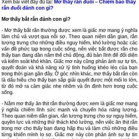
Xem bài viết đầy đủ tại:
Mơ thấy rắn đuổi – Chiêm bao thấy
rắn đuổi đánh con gì?
Mơ thấy bắt rắn đánh con gì?
- Mơ thấy bắt rắn thường được xem là giấc mơ mang ý nghĩa
làm chủ và vượt qua nỗi sợ. Theo quan niệm dân gian, rắn
tượng trưng cho những điều nguy hiểm, khó lường hoặc các
vấn đề phức tạp trong cuộc sống, nên việc bắt được rắn cho
thấy bạn đang dần nắm thế chủ động, đủ bản lĩnh để đối diện
và kiểm soát khó khăn. Giấc mơ này cũng phản ánh sự tự tin,
quyết đoán và khả năng xử lý tình huống khéo léo của bạn
trong thời gian gần đây. Ở góc nhìn khác, mơ thấy bắt rắn còn
là dấu hiệu cho thấy bạn sắp giải quyết được một mối lo lớn,
từ đó mở ra cảm giác nhẹ nhõm và ổn định hơn trong cuộc
sống.
- Nằm mơ thấy ăn thịt rắn thường được xem là giấc mơ mang
ý nghĩa chiếm lĩnh sức mạnh và chuyển hóa năng lượng.
Theo quan niệm dân gian, rắn tượng trưng cho sự nguy hiểm,
quyền lực và những thử thách khó lường, nên việc ăn thịt rắn
trong mơ cho thấy bạn đang hấp thu và làm chủ những điều
từng khiến mình lo sợ. Giấc mơ này còn phản ánh sự tự tin