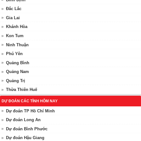
Đắc Lắc
Gia Lai
Khánh Hòa
Kon Tum
Ninh Thuận
Phú Yên
Quảng Bình
Quảng Nam
Quảng Trị
Thừa Thiên Huế
DỰ ĐOÁN CÁC TỈNH HÔM NAY
Dự đoán TP Hồ Chí Minh
Dự đoán Long An
Dự đoán Bình Phước
Dự đoán Hậu Giang