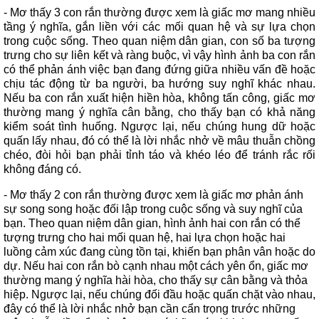
- Mơ thấy 3 con rắn thường được xem là giấc mơ mang nhiều
tầng ý nghĩa, gắn liền với các mối quan hệ và sự lựa chọn
trong cuộc sống. Theo quan niệm dân gian, con số ba tượng
trưng cho sự liên kết và ràng buộc, vì vậy hình ảnh ba con rắn
có thể phản ánh việc bạn đang đứng giữa nhiều vấn đề hoặc
chịu tác động từ ba người, ba hướng suy nghĩ khác nhau.
Nếu ba con rắn xuất hiện hiền hòa, không tấn công, giấc mơ
thường mang ý nghĩa cân bằng, cho thấy bạn có khả năng
kiểm soát tình huống. Ngược lại, nếu chúng hung dữ hoặc
quấn lấy nhau, đó có thể là lời nhắc nhở về mâu thuẫn chồng
chéo, đòi hỏi bạn phải tỉnh táo và khéo léo để tránh rắc rối
không đáng có.
- Mơ thấy 2 con rắn thường được xem là giấc mơ phản ánh
sự song song hoặc đối lập trong cuộc sống và suy nghĩ của
bạn. Theo quan niệm dân gian, hình ảnh hai con rắn có thể
tượng trưng cho hai mối quan hệ, hai lựa chọn hoặc hai
luồng cảm xúc đang cùng tồn tại, khiến bạn phân vân hoặc do
dự. Nếu hai con rắn bò cạnh nhau một cách yên ổn, giấc mơ
thường mang ý nghĩa hài hòa, cho thấy sự cân bằng và thỏa
hiệp. Ngược lại, nếu chúng đối đầu hoặc quấn chặt vào nhau,
đây có thể là lời nhắc nhở bạn cần cẩn trọng trước những