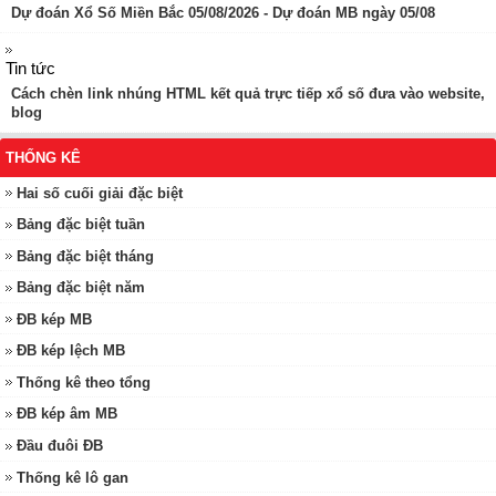
Dự đoán Xổ Số Miền Bắc 05/08/2026 - Dự đoán MB ngày 05/08
Tin tức
Cách chèn link nhúng HTML kết quả trực tiếp xổ số đưa vào website,
blog
THỐNG KÊ
Hai số cuối giải đặc biệt
Bảng đặc biệt tuần
Bảng đặc biệt tháng
Bảng đặc biệt năm
ĐB kép MB
ĐB kép lệch MB
Thống kê theo tổng
ĐB kép âm MB
Đầu đuôi ĐB
Thống kê lô gan