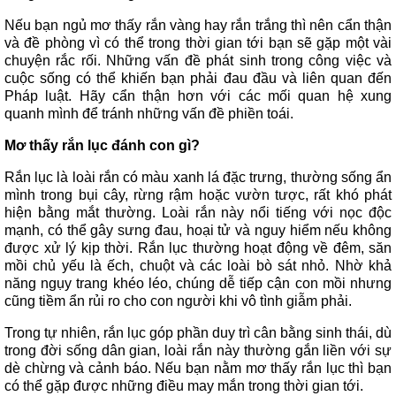
Nếu bạn ngủ mơ thấy rắn vàng hay rắn trắng thì nên cẩn thận
và đề phòng vì có thể trong thời gian tới bạn sẽ gặp một vài
chuyện rắc rối. Những vấn đề phát sinh trong công việc và
cuộc sống có thể khiến bạn phải đau đầu và liên quan đến
Pháp luật. Hãy cẩn thận hơn với các mối quan hệ xung
quanh mình để tránh những vấn đề phiền toái.
Mơ thấy rắn lục đánh con gì?
Rắn lục là loài rắn có màu xanh lá đặc trưng, thường sống ẩn
mình trong bụi cây, rừng rậm hoặc vườn tược, rất khó phát
hiện bằng mắt thường. Loài rắn này nổi tiếng với nọc độc
mạnh, có thể gây sưng đau, hoại tử và nguy hiểm nếu không
được xử lý kịp thời. Rắn lục thường hoạt động về đêm, săn
mồi chủ yếu là ếch, chuột và các loài bò sát nhỏ. Nhờ khả
năng ngụy trang khéo léo, chúng dễ tiếp cận con mồi nhưng
cũng tiềm ẩn rủi ro cho con người khi vô tình giẫm phải.
Trong tự nhiên, rắn lục góp phần duy trì cân bằng sinh thái, dù
trong đời sống dân gian, loài rắn này thường gắn liền với sự
dè chừng và cảnh báo. Nếu bạn nằm mơ thấy rắn lục thì bạn
có thể gặp được những điều may mắn trong thời gian tới.