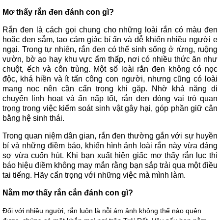
Mơ thấy rắn đen đánh con gì?
Rắn đen là cách gọi chung cho những loài rắn có màu đen
hoặc đen sẫm, tạo cảm giác bí ẩn và dễ khiến nhiều người e
ngại. Trong tự nhiên, rắn đen có thể sinh sống ở rừng, ruộng
vườn, bờ ao hay khu vực ẩm thấp, nơi có nhiều thức ăn như
chuột, ếch và côn trùng. Một số loài rắn đen không có nọc
độc, khá hiền và ít tấn công con người, nhưng cũng có loài
mang nọc nên cần cẩn trọng khi gặp. Nhờ khả năng di
chuyển linh hoạt và ẩn nấp tốt, rắn đen đóng vai trò quan
trọng trong việc kiểm soát sinh vật gây hại, góp phần giữ cân
bằng hệ sinh thái.
Trong quan niệm dân gian, rắn đen thường gắn với sự huyền
bí và những điềm báo, khiến hình ảnh loài rắn này vừa đáng
sợ vừa cuốn hút. Khi bạn xuất hiện giấc mơ thấy rắn lục thì
báo hiệu điềm không may mắn rằng bạn sắp trải qua một điều
tai tiếng. Hãy cẩn trọng với những việc mà mình làm.
Nằm mơ thấy rắn cắn đánh con gì?
Đối với nhiều người, rắn luôn là nỗi ám ảnh không thể nào quên