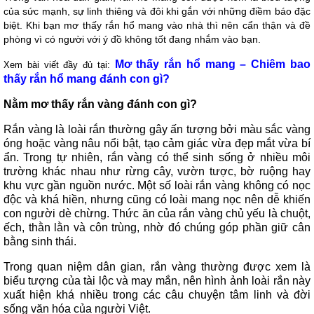
của sức mạnh, sự linh thiêng và đôi khi gắn với những điềm báo đặc
biệt. Khi bạn mơ thấy rắn hổ mang vào nhà thì nên cẩn thận và đề
phòng vì có người với ý đồ không tốt đang nhắm vào bạn.
Mơ thấy rắn hổ mang – Chiêm bao
Xem bài viết đầy đủ tại:
thấy rắn hổ mang đánh con gì?
Nằm mơ thấy rắn vàng đánh con gì?
Rắn vàng là loài rắn thường gây ấn tượng bởi màu sắc vàng
óng hoặc vàng nâu nổi bật, tạo cảm giác vừa đẹp mắt vừa bí
ẩn. Trong tự nhiên, rắn vàng có thể sinh sống ở nhiều môi
trường khác nhau như rừng cây, vườn tược, bờ ruộng hay
khu vực gần nguồn nước. Một số loài rắn vàng không có nọc
độc và khá hiền, nh
ưng cũng có loài mang nọc nên dễ khiến
con người dè chừng. Thức ăn của rắn vàng chủ yếu là chuột,
ếch, thằn lằn và côn trùng, nhờ đó chúng góp phần giữ cân
bằng sinh thái.
Trong quan niệm dân gian, rắn vàng thường được xem là
biểu tượng của tài lộc và may mắn, nên hình ảnh loài rắn này
xuất hiện khá nhiều trong các câu chuyện tâm linh và đời
sống văn hóa của người Việt.