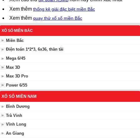
Xem thêm
thống kê giải đặc biệt miền Bắc
Xem thêm
quay thử xổ số miền Bắc
XỔ SỐ MIỀN BẮC
Miền Bắc
Điện toán 1*2*3, 6x36, thần tài
Mega 6/45
Max 3D
Max 3D Pro
Power 6/55
XỔ SỐ MIỀN NAM
Bình Dương
Trà Vinh
Vĩnh Long
An Giang