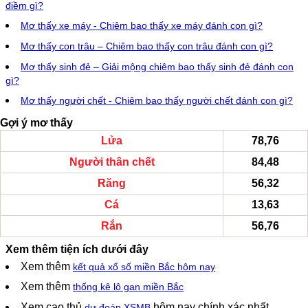
điềm gì?
Mơ thấy xe máy - Chiêm bao thấy xe máy đánh con gì?
Mơ thấy con trâu – Chiêm bao thấy con trâu đánh con gì?
Mơ thấy sinh đẻ – Giải mộng chiêm bao thấy sinh đẻ đánh con
gì?
Mơ thấy người chết - Chiêm bao thấy người chết đánh con gì?
Gợi ý mơ thấy
Lửa
78,76
Người thân chết
84,48
Răng
56,32
Cá
13,63
Rắn
56,76
Xem thêm tiện ích dưới đây
Xem thêm
kết quả xổ số miền Bắc hôm nay
Xem thêm
thống kê lô gan miền Bắc
Xem cao thủ
hôm nay chính xác nhất
dự đoán XSMB