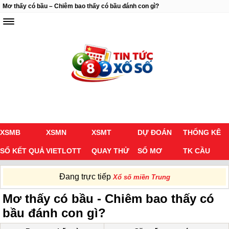
Mơ thấy có bầu – Chiêm bao thấy có bầu đánh con gì?
XSMB
XSMN
XSMT
DỰ ĐOÁN
THỐNG KÊ
SỔ KẾT QUẢ
VIETLOTT
QUAY THỬ
SỔ MƠ
TK CẦU
Đang trực tiếp
Xổ số miền Trung
Mơ thấy có bầu - Chiêm bao thấy có
bầu đánh con gì?