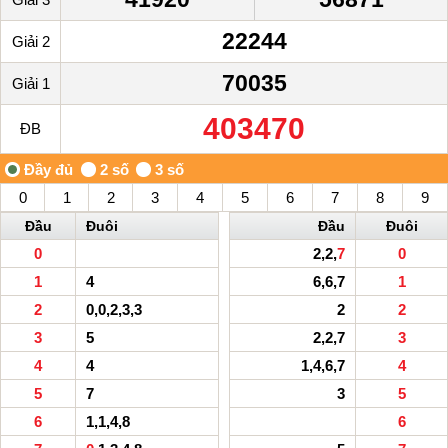
22244
Giải 2
70035
Giải 1
403470
ĐB
0
1
2
3
4
5
6
7
8
9
Đầu
Đuôi
Đầu
Đuôi
0
2,2,
7
0
1
4
6,6,7
1
2
0,0,2,3,3
2
2
3
5
2,2,7
3
4
4
1,4,6,7
4
5
7
3
5
6
1,1,4,8
6