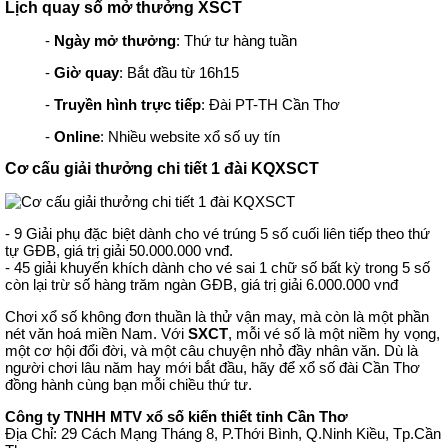
Lịch quay số mở thưởng XSCT
-
Ngày mở thưởng
: Thứ tư hàng tuần
-
Giờ quay
: Bắt đầu từ 16h15
-
Truyền hình trực tiếp
: Đài PT-TH Cần Thơ
-
Online
: Nhiều website xổ số uy tín
Cơ cấu giải thưởng chi tiết 1 đài KQXSCT
- 9 Giải phụ đặc biệt dành cho vé trúng 5 số cuối liên tiếp theo thứ
tự GĐB, giá trị giải 50.000.000 vnđ.
- 45 giải khuyến khích dành cho vé sai 1 chữ số bất kỳ trong 5 số
còn lại trừ số hàng trăm ngàn GĐB, giá trị giải 6.000.000 vnđ
Chơi xổ số không đơn thuần là thử vận may, mà còn là một phần
nét văn hoá miền Nam. Với
SXCT
, mỗi vé số là một niềm hy vọng,
một cơ hội đổi đời, và một câu chuyện nhỏ đầy nhân văn. Dù là
người chơi lâu năm hay mới bắt đầu, hãy để xổ số đài Cần Thơ
đồng hành cùng bạn mỗi chiều thứ tư.
Công ty TNHH MTV xổ số kiến thiết tỉnh Cần Thơ
Địa Chỉ: 29 Cách Mạng Tháng 8, P.Thới Bình, Q.Ninh Kiều, Tp.Cần