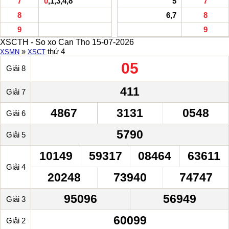
7
0
,1,3,4,8
5
7
8
6,7
8
9
9
XSCTH - So xo Can Tho 15-07-2026
»
thứ 4
XSMN
XSCT
05
Giải 8
411
Giải 7
4867
3131
0548
Giải 6
5790
Giải 5
10149
59317
08464
63611
Giải 4
20248
73940
74747
95096
56949
Giải 3
60099
Giải 2