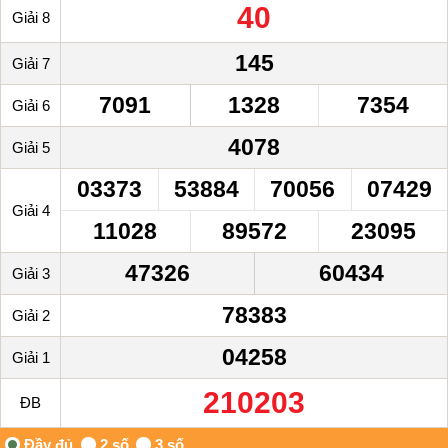
40
Giải 8
145
Giải 7
7091
1328
7354
Giải 6
4078
Giải 5
03373
53884
70056
07429
Giải 4
11028
89572
23095
47326
60434
Giải 3
78383
Giải 2
04258
Giải 1
210203
ĐB