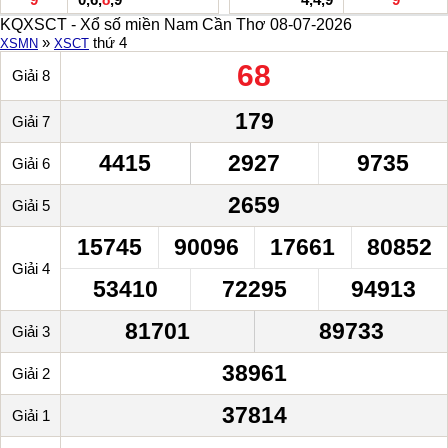
KQXSCT - Xổ số miền Nam Cần Thơ 08-07-2026
»
thứ 4
XSMN
XSCT
68
Giải 8
179
Giải 7
4415
2927
9735
Giải 6
2659
Giải 5
15745
90096
17661
80852
Giải 4
53410
72295
94913
81701
89733
Giải 3
38961
Giải 2
37814
Giải 1