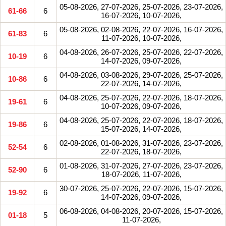
05-08-2026, 27-07-2026, 25-07-2026, 23-07-2026,
61-66
6
16-07-2026, 10-07-2026,
05-08-2026, 02-08-2026, 22-07-2026, 16-07-2026,
61-83
6
11-07-2026, 10-07-2026,
04-08-2026, 26-07-2026, 25-07-2026, 22-07-2026,
10-19
6
14-07-2026, 09-07-2026,
04-08-2026, 03-08-2026, 29-07-2026, 25-07-2026,
10-86
6
22-07-2026, 14-07-2026,
04-08-2026, 25-07-2026, 22-07-2026, 18-07-2026,
19-61
6
10-07-2026, 09-07-2026,
04-08-2026, 25-07-2026, 22-07-2026, 18-07-2026,
19-86
6
15-07-2026, 14-07-2026,
02-08-2026, 01-08-2026, 31-07-2026, 23-07-2026,
52-54
6
22-07-2026, 18-07-2026,
01-08-2026, 31-07-2026, 27-07-2026, 23-07-2026,
52-90
6
18-07-2026, 11-07-2026,
30-07-2026, 25-07-2026, 22-07-2026, 15-07-2026,
19-92
6
14-07-2026, 09-07-2026,
06-08-2026, 04-08-2026, 20-07-2026, 15-07-2026,
01-18
5
11-07-2026,