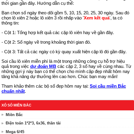
thời gian gần đây. Hướng dẫn cụ thể:
Bạn chọn số ngày theo dõi gồm 5, 10, 15, 20, 25, 30 ngày. Sau đó
chọn lô xiên 2 hoặc lô xiên 3 rồi nhấp vào '
Xem kết quả
', ta có
thông tin:
- Cột 1: Tổng hợp kết quả các cặp lô xiên hay về gần đây.
- Cột 2: Số ngày về trong khoảng thời gian đó.
- Cột 3: Tất cả các ngày có kỳ quay xuất hiện cặp lô đó gần đây.
Soi cầu lô xiên miễn phí là một trong những công cụ hỗ trợ hiệu
quả trong việc
dự đoán MB
các cặp 2, 3 số hay về cùng nhau. Từ
những gợi ý này bạn có thể chọn cho mình cặp đẹp nhất hôm nay
tăng khả năng dự thưởng lên cao hơn. Chúc bạn may mắn!
Tham khảo thêm các bộ số đẹp hôm nay tại:
Soi cầu miền Bắc
chuẩn nhất
.
XỔ SỐ MIỀN BẮC
Miền Bắc
Điện toán 1*2*3, 6x36, thần tài
Mega 6/45