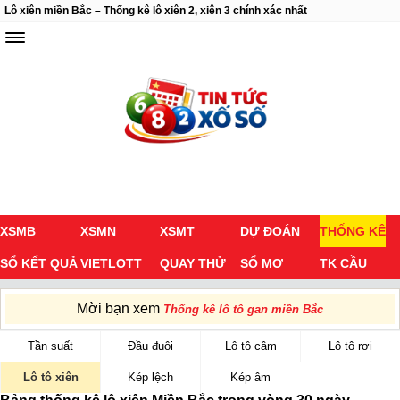
Lô xiên miền Bắc – Thống kê lô xiên 2, xiên 3 chính xác nhất
XSMB
XSMN
XSMT
DỰ ĐOÁN
THỐNG KÊ
SỔ KẾT QUẢ
VIETLOTT
QUAY THỬ
SỔ MƠ
TK CẦU
Mời bạn xem
Thống kê lô tô gan miền Bắc
Tần suất
Đầu đuôi
Lô tô câm
Lô tô rơi
Lô tô xiên
Kép lệch
Kép âm