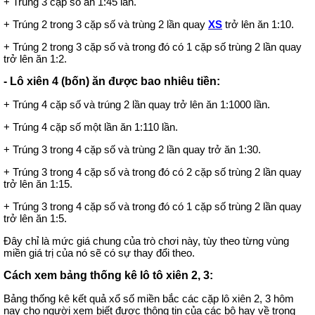
+ Trúng 3 cặp số ăn 1:45 lần.
+ Trúng 2 trong 3 cặp số và trùng 2 lần quay
XS
trở lên ăn 1:10.
+ Trúng 2 trong 3 cặp số và trong đó có 1 cặp số trùng 2 lần quay
trở lên ăn 1:2.
- Lô xiên 4 (bốn) ăn được bao nhiêu tiền:
+ Trúng 4 cặp số và trúng 2 lần quay trở lên ăn 1:1000 lần.
+ Trúng 4 cặp số một lần ăn 1:110 lần.
+ Trúng 3 trong 4 cặp số và trùng 2 lần quay trở ăn 1:30.
+ Trúng 3 trong 4 cặp số và trong đó có 2 cặp số trùng 2 lần quay
trở lên ăn 1:15.
+ Trúng 3 trong 4 cặp số và trong đó có 1 cặp số trùng 2 lần quay
trở lên ăn 1:5.
Đây chỉ là mức giá chung của trò chơi này, tùy theo từng vùng
miền giá trị của nó sẽ có sự thay đổi theo.
Cách xem bảng thống kê lô tô xiên 2, 3:
Bảng thống kê kết quả xổ số miền bắc các cặp lô xiên 2, 3 hôm
nay cho người xem biết được thông tin của các bộ hay về trong