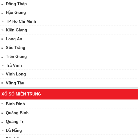
Đồng Tháp
Hậu Giang
TP Hồ Chí Minh
Kiên Giang
Long An
Sóc Trăng
Tiền Giang
Trà Vinh
Vĩnh Long
Vũng Tàu
XỔ SỐ MIỀN TRUNG
Bình Định
Quảng Bình
Quảng Trị
Đà Nẵng