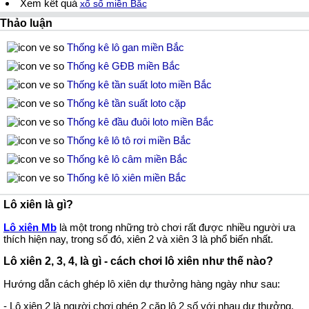
Xem kết quả
xổ số miền Bắc
Thảo luận
Thống kê lô gan miền Bắc
Thống kê GĐB miền Bắc
Thống kê tần suất loto miền Bắc
Thống kê tần suất loto cặp
Thống kê đầu đuôi loto miền Bắc
Thống kê lô tô rơi miền Bắc
Thống kê lô câm miền Bắc
Thống kê lô xiên miền Bắc
Lô xiên là gì?
Lô xiên Mb
là một trong những trò chơi rất được nhiều người ưa
thích hiện nay, trong số đó, xiên 2 và xiên 3 là phổ biến nhất.
Lô xiên 2, 3, 4, là gì - cách chơi lô xiên như thế nào?
Hướng dẫn cách ghép lô xiên dự thưởng hàng ngày như sau:
- Lô xiên 2 là người chơi ghép 2 cặp lô 2 số với nhau dự thưởng.