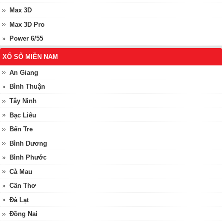
Max 3D
Max 3D Pro
Power 6/55
XỔ SỐ MIỀN NAM
An Giang
Bình Thuận
Tây Ninh
Bạc Liêu
Bến Tre
Bình Dương
Bình Phước
Cà Mau
Cần Thơ
Đà Lạt
Đồng Nai