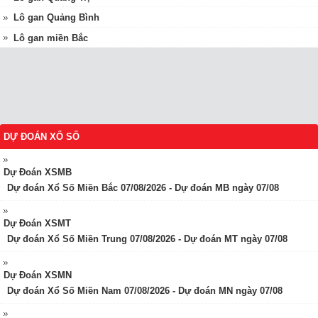
Lô gan Quảng Bình
Lô gan miền Bắc
DỰ ĐOÁN XỔ SỐ
Dự Đoán XSMB
Dự đoán Xổ Số Miền Bắc 07/08/2026 - Dự đoán MB ngày 07/08
Dự Đoán XSMT
Dự đoán Xổ Số Miền Trung 07/08/2026 - Dự đoán MT ngày 07/08
Dự Đoán XSMN
Dự đoán Xổ Số Miền Nam 07/08/2026 - Dự đoán MN ngày 07/08