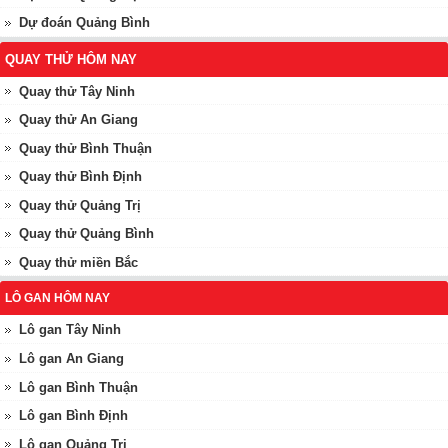
Dự đoán Quảng Bình
QUAY THỬ HÔM NAY
Quay thử Tây Ninh
Quay thử An Giang
Quay thử Bình Thuận
Quay thử Bình Định
Quay thử Quảng Trị
Quay thử Quảng Bình
Quay thử miền Bắc
LÔ GAN HÔM NAY
Lô gan Tây Ninh
Lô gan An Giang
Lô gan Bình Thuận
Lô gan Bình Định
Lô gan Quảng Trị