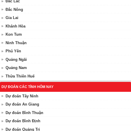
Đắc Lắc
Đắc Nông
Gia Lai
Khánh Hòa
Kon Tum
Ninh Thuận
Phú Yên
Quảng Ngãi
Quảng Nam
Thừa Thiên Huế
DỰ ĐOÁN CÁC TỈNH HÔM NAY
Dự đoán Tây Ninh
Dự đoán An Giang
Dự đoán Bình Thuận
Dự đoán Bình Định
Dự đoán Quảng Trị