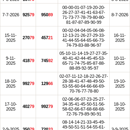
00-00-01-07-19-20-20-
26-27-37-41-41-63-67-
7-7-2026
925
79
950
89
8-7-2026
71-73-77-78-79-80-80-
81-87-87-89-90-99
00-02-04-04-05-06-08-
15-11-
12-13-21-26-27-29-33-
16-11-
270
79
457
21
2025
41-44-55-64-65-66-73-
2025
74-79-83-88-96-97
05-10-11-14-19-27-27-35-
9-11-
40-41-42-44-45-45-53-
10-11-
418
79
745
92
2025
65-71-74-75-85-87-88-
2025
88-89-92-95-97
02-07-11-12-18-22-26-27-
18-10-
28-38-41-47-48-49-50-
19-10-
992
79
129
66
2025
53-55-60-64-66-66-69-
2025
70-76-77-78-80
02-06-06-07-23-25-27-
17-10-
34-35-41-45-50-51-56-
18-10-
402
79
992
79
2025
58-62-66-67-68-68-68-
2025
72-76-79-89-90-91
08-14-14-21-33-45-49-
49-50-51-51-54-55-61-
2-9-2025
350
79
720
33
3-9-2025