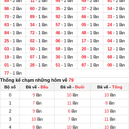
85
- 2 lần
11
- 2 lần
44
- 2 lần
49
- 2 lần
91
- 2 lần
86
- 2 lần
60
- 2 lần
35
- 2 lần
37
- 2 lần
54
- 2 lần
70
- 2 lần
89
- 1 lần
92
- 1 lần
66
- 1 lần
33
- 1 lần
63
- 1 lần
34
- 1 lần
57
- 1 lần
05
- 1 lần
24
- 1 lần
84
- 1 lần
72
- 1 lần
46
- 1 lần
48
- 1 lần
56
- 1 lần
25
- 1 lần
02
- 1 lần
06
- 1 lần
17
- 1 lần
04
- 1 lần
03
- 1 lần
50
- 1 lần
58
- 1 lần
20
- 1 lần
12
- 1 lần
19
- 1 lần
07
- 1 lần
30
- 1 lần
09
- 1 lần
68
- 1 lần
01
- 1 lần
28
- 1 lần
51
- 1 lần
87
- 1 lần
00
- 1 lần
77
- 1 lần
Thống kê chạm những hôm về
79
Bộ số
Đã về -
Đầu
Đã về -
Đuôi
Đã về -
Tổng
0
9
lần
10
lần
10
lần
1
7
lần
11
lần
8
lần
2
9
lần
6
lần
10
lần
3
10
lần
7
lần
11
lần
4
8
lần
10
lần
10
lần