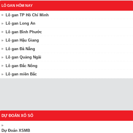
LÔ GAN HÔM NAY
Lô gan TP Hồ Chí Minh
Lô gan Long An
Lô gan Bình Phước
Lô gan Hậu Giang
Lô gan Đà Nẵng
Lô gan Quảng Ngãi
Lô gan Đắc Nông
Lô gan miền Bắc
DỰ ĐOÁN XỔ SỐ
Dự Đoán XSMB