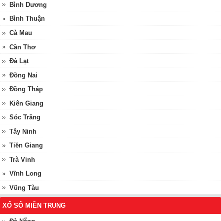
Bình Dương
Bình Thuận
Cà Mau
Cần Thơ
Đà Lạt
Đồng Nai
Đồng Tháp
Kiên Giang
Sóc Trăng
Tây Ninh
Tiền Giang
Trà Vinh
Vĩnh Long
Vũng Tàu
XỔ SỐ MIỀN TRUNG