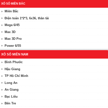
XỔ SỐ MIỀN BẮC
Miền Bắc
Điện toán 1*2*3, 6x36, thần tài
Mega 6/45
Max 3D
Max 3D Pro
Power 6/55
XỔ SỐ MIỀN NAM
Bình Phước
Hậu Giang
TP Hồ Chí Minh
Long An
An Giang
Bạc Liêu
Bến Tre