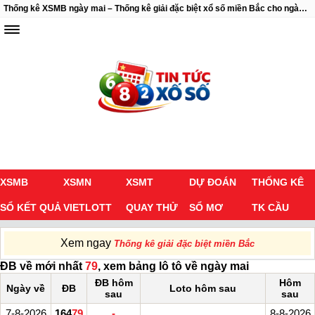
Thống kê XSMB ngày mai – Thống kê giải đặc biệt xổ số miền Bắc cho ngày mai
XSMB
XSMN
XSMT
DỰ ĐOÁN
THỐNG KÊ
SỔ KẾT QUẢ
VIETLOTT
QUAY THỬ
SỔ MƠ
TK CẦU
Xem ngay
Thống kê giải đặc biệt miền Bắc
ĐB về mới nhất
79
, xem bảng lô tô về ngày mai
ĐB hôm
Hôm
Ngày về
ĐB
Loto hôm sau
sau
sau
7-8-2026
164
79
-
8-8-2026