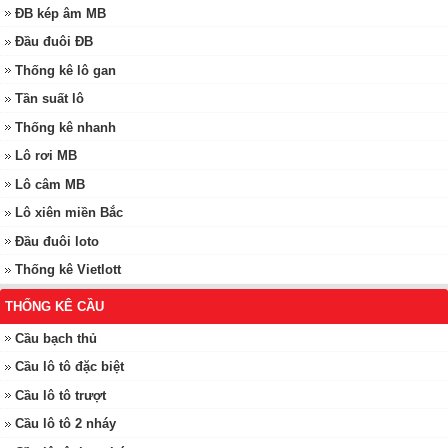
ĐB kép âm MB
Đầu đuôi ĐB
Thống kê lô gan
Tần suất lô
Thống kê nhanh
Lô rơi MB
Lô câm MB
Lô xiên miền Bắc
Đầu đuôi loto
Thống kê Vietlott
THỐNG KÊ CẦU
Cầu bạch thủ
Cầu lô tô đặc biệt
Cầu lô tô trượt
Cầu lô tô 2 nháy