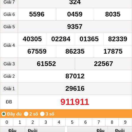
324
Giải 7
5596
0459
8035
Giải 6
9357
Giải 5
40305
02284
01365
82339
Giải 4
67559
86235
17875
61552
22567
Giải 3
87012
Giải 2
29616
Giải 1
911911
ĐB
0
1
2
3
4
5
6
7
8
9
Đầu
Đuôi
Đầu
Đuôi