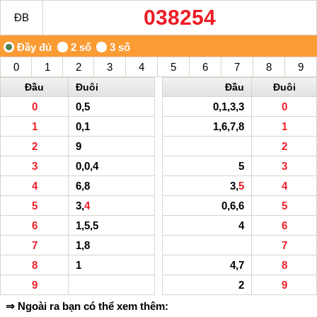
038254
ĐB
0
1
2
3
4
5
6
7
8
9
Đầu
Đuôi
Đầu
Đuôi
0
0,5
0,1,3,3
0
1
0,1
1,6,7,8
1
2
9
2
3
0,0,4
5
3
4
6,8
3,
5
4
5
3,
4
0,6,6
5
6
1,5,5
4
6
7
1,8
7
8
1
4,7
8
9
2
9
⇒ Ngoài ra bạn có thể xem thêm: