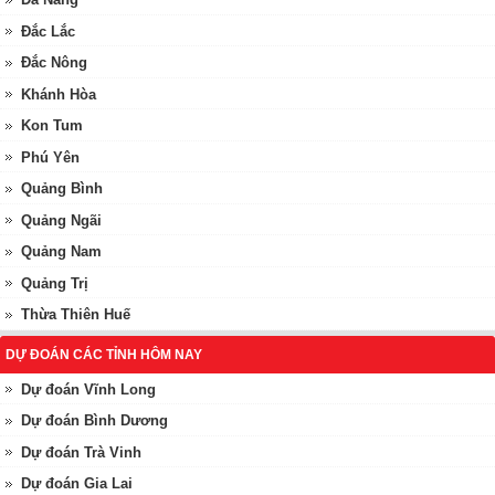
Đắc Lắc
Đắc Nông
Khánh Hòa
Kon Tum
Phú Yên
Quảng Bình
Quảng Ngãi
Quảng Nam
Quảng Trị
Thừa Thiên Huế
DỰ ĐOÁN CÁC TỈNH HÔM NAY
Dự đoán Vĩnh Long
Dự đoán Bình Dương
Dự đoán Trà Vinh
Dự đoán Gia Lai