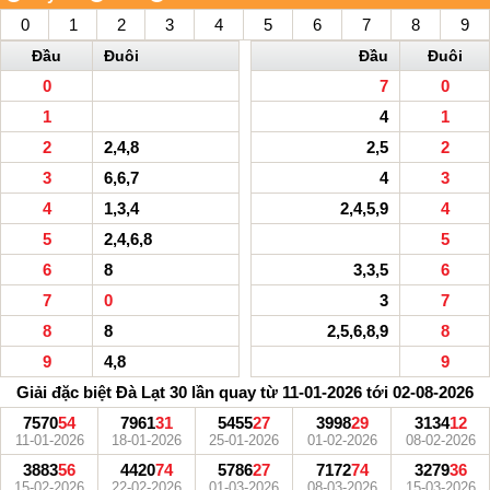
0
1
2
3
4
5
6
7
8
9
Đầu
Đuôi
Đầu
Đuôi
0
7
0
1
4
1
2
2,4,8
2,5
2
3
6,6,7
4
3
4
1,3,4
2,4,5,9
4
5
2,4,6,8
5
6
8
3,3,5
6
7
0
3
7
8
8
2,5,6,8,9
8
9
4,8
9
Giải đặc biệt Đà Lạt 30 lần quay từ 11-01-2026 tới 02-08-2026
7570
54
7961
31
5455
27
3998
29
3134
12
11-01-2026
18-01-2026
25-01-2026
01-02-2026
08-02-2026
3883
56
4420
74
5786
27
7172
74
3279
36
15-02-2026
22-02-2026
01-03-2026
08-03-2026
15-03-2026