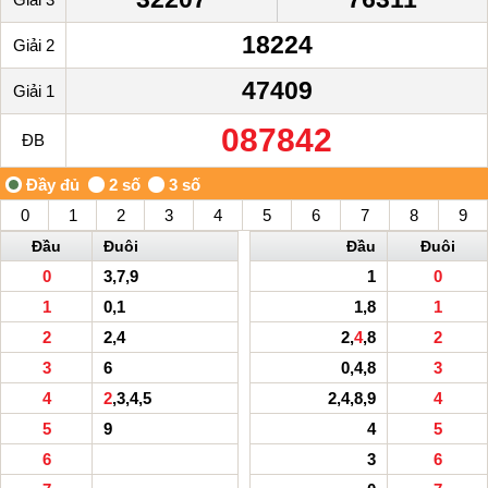
18224
Giải 2
47409
Giải 1
087842
ĐB
0
1
2
3
4
5
6
7
8
9
Đầu
Đuôi
Đầu
Đuôi
0
3,7,9
1
0
1
0,1
1,8
1
2
2,4
2,
4
,8
2
3
6
0,4,8
3
4
2
,3,4,5
2,4,8,9
4
5
9
4
5
6
3
6