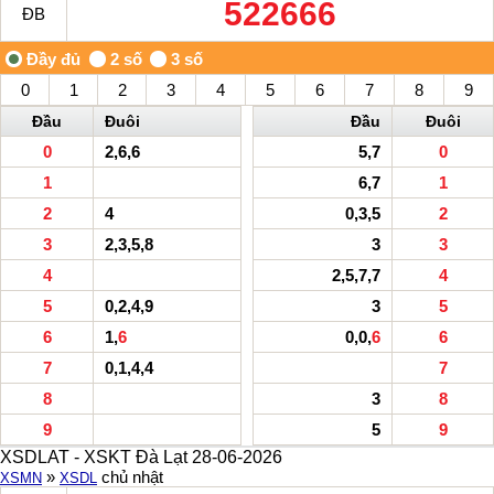
522666
ĐB
0
1
2
3
4
5
6
7
8
9
Đầu
Đuôi
Đầu
Đuôi
0
2,6,6
5,7
0
1
6,7
1
2
4
0,3,5
2
3
2,3,5,8
3
3
4
2,5,7,7
4
5
0,2,4,9
3
5
6
1,
6
0,0,
6
6
7
0,1,4,4
7
8
3
8
9
5
9
XSDLAT - XSKT Đà Lạt 28-06-2026
»
chủ nhật
XSMN
XSDL