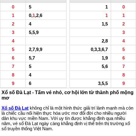
0
5
1
0
1
0,
1
,2,6
1
1
2
4
1,5
2
3
5,5,9
3
4
2,8
4
5
2,7,9,9
0,3,3,6,7
5
6
5,7
1,9
6
7
5
5,6
7
8
4
8
9
6
3,5,5
9
Xổ số Đà Lạt - Tấm vé nhỏ, cơ hội lớn từ thành phố mộng
mơ
Xổ số Đà Lạt
không chỉ là một hình thức giải trí lành mạnh mà còn
là chiếc cầu nối hiện thực hóa ước mơ đổi đời cho nhiều người
dân khu vực miền Nam. Với uy tín được khẳng định qua nhiều
năm, vé số Đà Lạt ngày càng khẳng định vị thế trên thị trường xổ
số truyền thống Việt Nam.