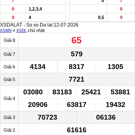
7
0
7
8
1,2,3,4
8
9
4
0,5
9
XSDALAT - So xo Da lat 12-07-2026
»
chủ nhật
XSMN
XSDL
65
Giải 8
579
Giải 7
4134
8317
1305
Giải 6
7721
Giải 5
03080
83183
25421
53881
Giải 4
20906
63817
19432
70723
06136
Giải 3
61616
Giải 2