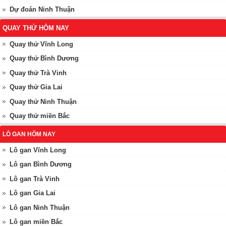
Dự đoán Ninh Thuận
QUAY THỬ HÔM NAY
Quay thử Vĩnh Long
Quay thử Bình Dương
Quay thử Trà Vinh
Quay thử Gia Lai
Quay thử Ninh Thuận
Quay thử miền Bắc
LÔ GAN HÔM NAY
Lô gan Vĩnh Long
Lô gan Bình Dương
Lô gan Trà Vinh
Lô gan Gia Lai
Lô gan Ninh Thuận
Lô gan miền Bắc