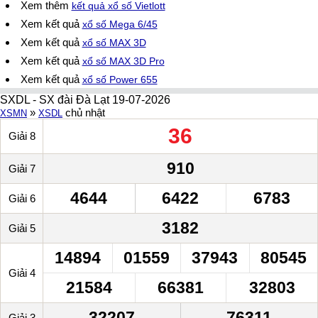
Xem thêm
kết quả xổ số Vietlott
Xem kết quả
xổ số Mega 6/45
Xem kết quả
xổ số MAX 3D
Xem kết quả
xổ số MAX 3D Pro
Xem kết quả
xổ số Power 655
SXDL - SX đài Đà Lạt 19-07-2026
»
chủ nhật
XSMN
XSDL
36
Giải 8
910
Giải 7
4644
6422
6783
Giải 6
3182
Giải 5
14894
01559
37943
80545
Giải 4
21584
66381
32803
32207
76311
Giải 3