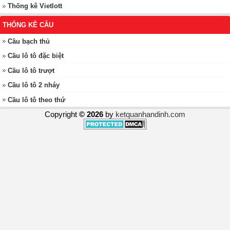
Thống kê Vietlott
THỐNG KÊ CẦU
Cầu bạch thủ
Cầu lô tô đặc biệt
Cầu lô tô trượt
Cầu lô tô 2 nháy
Cầu lô tô theo thứ
Copyright
© 2026
by
ketquanhandinh.com