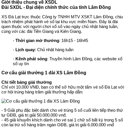
Giới thiệu chung về XSDL
Đài SXDL - Đại diện chính thức của tỉnh Lâm Đồng
XS Đà Lạt trực thuộc Công ty TNHH MTV XSKT Lâm Đồng, chịu
trách nhiệm phát hành vé số tại khu vực miền Nam. Đây là đài
quen thuộc với người chơi xổ số vào ngày chủ nhật hàng tuần,
cùng với các đài Tiền Giang và Kiên Giang.
-
Thời gian mở thưởng
: 16h15 - 16h45
-
Lịch quay
: Chủ nhật hàng tuần
-
Kênh phát sóng
: Truyền hình Lâm Đồng, các website xổ
số uy tín
Cơ cấu giải thưởng 1 đài XS Lâm Đồng
Chi tiết bảng giải thưởng
Chỉ với 10.000 VNĐ, bạn có thể sở hữu một tấm vé số Đà Lạt với
cơ hội trúng hàng trăm giải thưởng hấp dẫn:
- 9 Giải phụ đặc biệt dành cho vé trúng 5 số cuối liên tiếp theo thứ
tự GĐB, giá trị giải 50.000.000 vnđ.
- 45 giải khuyến khích dành cho vé sai 1 chữ số bất kỳ trong 5 số
còn lại trừ số hàng trăm ngàn GĐB, giá trị giải 6.000.000 vnđ