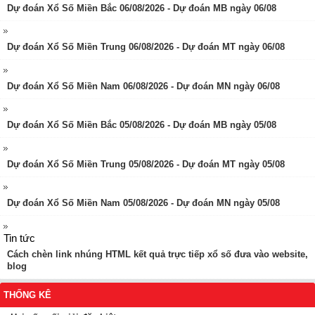
Dự đoán Xổ Số Miền Bắc 06/08/2026 - Dự đoán MB ngày 06/08
Dự đoán Xổ Số Miền Trung 06/08/2026 - Dự đoán MT ngày 06/08
Dự đoán Xổ Số Miền Nam 06/08/2026 - Dự đoán MN ngày 06/08
Dự đoán Xổ Số Miền Bắc 05/08/2026 - Dự đoán MB ngày 05/08
Dự đoán Xổ Số Miền Trung 05/08/2026 - Dự đoán MT ngày 05/08
Dự đoán Xổ Số Miền Nam 05/08/2026 - Dự đoán MN ngày 05/08
Tin tức
Cách chèn link nhúng HTML kết quả trực tiếp xổ số đưa vào website,
blog
THỐNG KÊ