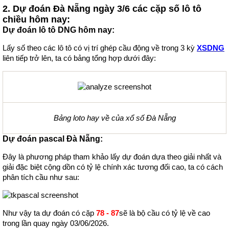
2. Dự đoán Đà Nẵng ngày 3/6 các cặp số lô tô
chiều hôm nay:
Dự đoán lô tô DNG hôm nay:
Lấy số theo các lô tô có vị trí ghép cầu động về trong 3 kỳ
XSDNG
liên tiếp trở lên, ta có bảng tổng hợp dưới đây:
Bảng loto hay về của xổ số Đà Nẵng
Dự đoán pascal Đà Nẵng:
Đây là phương pháp tham khảo lấy dự đoán dựa theo giải nhất và
giải đặc biệt cộng dồn có tỷ lệ chính xác tương đối cao, ta có cách
phân tích cầu như sau:
Như vậy ta dự đoán có cặp
78 - 87
sẽ là bộ cầu có tỷ lệ về cao
trong lần quay ngày 03/06/2026.