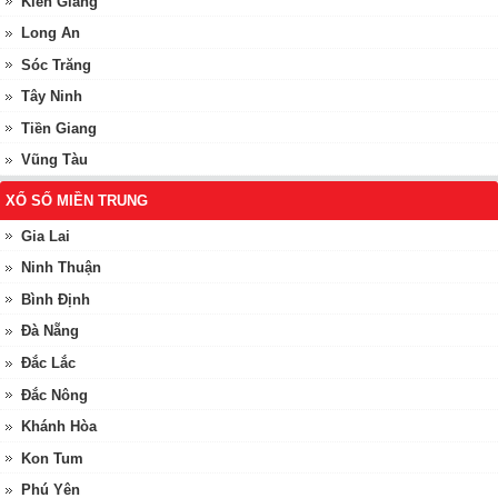
Kiên Giang
Long An
Sóc Trăng
Tây Ninh
Tiền Giang
Vũng Tàu
XỔ SỐ MIỀN TRUNG
Gia Lai
Ninh Thuận
Bình Định
Đà Nẵng
Đắc Lắc
Đắc Nông
Khánh Hòa
Kon Tum
Phú Yên