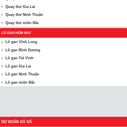
Quay thử Gia Lai
Quay thử Ninh Thuận
Quay thử miền Bắc
LÔ GAN HÔM NAY
Lô gan Vĩnh Long
Lô gan Bình Dương
Lô gan Trà Vinh
Lô gan Gia Lai
Lô gan Ninh Thuận
Lô gan miền Bắc
DỰ ĐOÁN XỔ SỐ