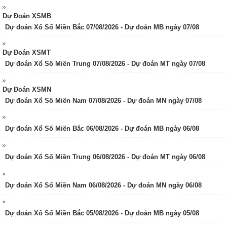
Dự Đoán XSMB
Dự đoán Xổ Số Miền Bắc 07/08/2026 - Dự đoán MB ngày 07/08
Dự Đoán XSMT
Dự đoán Xổ Số Miền Trung 07/08/2026 - Dự đoán MT ngày 07/08
Dự Đoán XSMN
Dự đoán Xổ Số Miền Nam 07/08/2026 - Dự đoán MN ngày 07/08
Dự đoán Xổ Số Miền Bắc 06/08/2026 - Dự đoán MB ngày 06/08
Dự đoán Xổ Số Miền Trung 06/08/2026 - Dự đoán MT ngày 06/08
Dự đoán Xổ Số Miền Nam 06/08/2026 - Dự đoán MN ngày 06/08
Dự đoán Xổ Số Miền Bắc 05/08/2026 - Dự đoán MB ngày 05/08