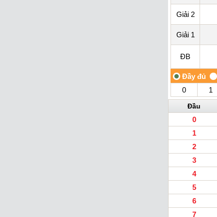
Giải 2
Giải 1
ĐB
0
1
Đầu
0
1
2
3
4
5
6
7