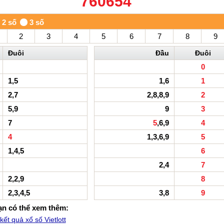
760654
2
3
4
5
6
7
8
9
Đuôi
Đầu
Đuôi
0
1,5
1,6
1
2,7
2,8,8,9
2
5,9
9
3
7
5
,6,9
4
4
1,3,6,9
5
1,4,5
6
2,4
7
2,2,9
8
2,3,4,5
3,8
9
ạn có thể xem thêm:
kết quả xổ số Vietlott