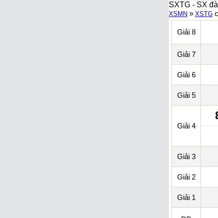
SXTG - SX đà
»
c
XSMN
XSTG
Giải 8
Giải 7
Giải 6
Giải 5
Giải 4
Giải 3
Giải 2
Giải 1