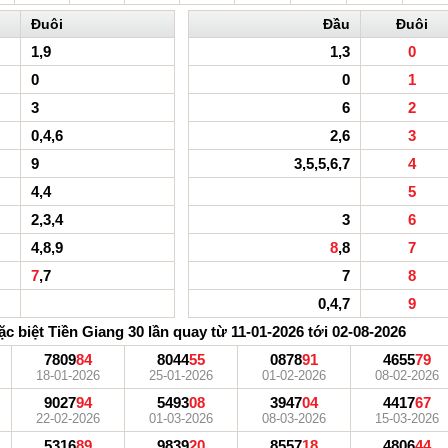
Đuôi
Đầu
Đuôi
1,9
1,3
0
0
0
1
3
6
2
0,4,6
2,6
3
9
3,5,5,6,7
4
4,4
5
2,3,4
3
6
4,8,9
8
,8
7
7
,7
7
8
0,4,7
9
ặc biệt Tiền Giang 30 lần quay từ 11-01-2026 tới 02-08-2026
7809
84
8044
55
0878
91
4655
79
18-01-2026
25-01-2026
01-02-2026
08-02-2026
9027
94
5493
08
3947
04
4417
67
22-02-2026
01-03-2026
08-03-2026
15-03-2026
5316
89
9839
20
8557
18
4806
44