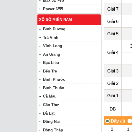
Max 3D Pro
Giải 7
Power 6/55
XỔ SỐ MIỀN NAM
Giải 6
Bình Dương
Giải 5
Trà Vinh
Vĩnh Long
Giải 4
An Giang
Bạc Liêu
Giải 3
Bến Tre
Bình Phước
Giải 2
Bình Thuận
Giải 1
Cà Mau
Cần Thơ
ĐB
Đà Lạt
Đồng Nai
0
1
Đồng Tháp