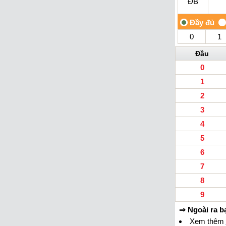
ĐB
0
1
Đầu
0
1
2
3
4
5
6
7
8
9
⇒ Ngoài ra b
Xem thêm