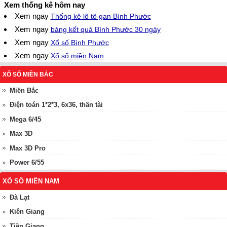
Xem thống kê hôm nay
Xem ngay
Thống kê lô tô gan Bình Phước
Xem ngay
bảng kết quả Bình Phước 30 ngày
Xem ngay
Xổ số Bình Phước
Xem ngay
Xổ số miền Nam
XỔ SỐ MIỀN BẮC
Miền Bắc
Điện toán 1*2*3, 6x36, thần tài
Mega 6/45
Max 3D
Max 3D Pro
Power 6/55
XỔ SỐ MIỀN NAM
Đà Lạt
Kiên Giang
Tiền Giang