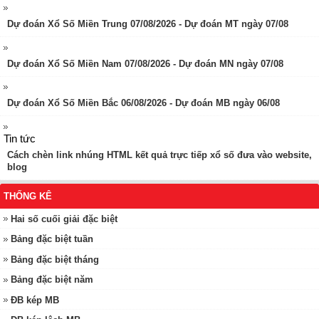
Dự đoán Xổ Số Miền Trung 07/08/2026 - Dự đoán MT ngày 07/08
Dự đoán Xổ Số Miền Nam 07/08/2026 - Dự đoán MN ngày 07/08
Dự đoán Xổ Số Miền Bắc 06/08/2026 - Dự đoán MB ngày 06/08
Tin tức
Cách chèn link nhúng HTML kết quả trực tiếp xổ số đưa vào website,
blog
THỐNG KÊ
Hai số cuối giải đặc biệt
Bảng đặc biệt tuần
Bảng đặc biệt tháng
Bảng đặc biệt năm
ĐB kép MB