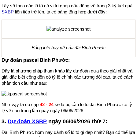
Lấy số theo các lô tô có vị trí ghép cầu động về trong 3 kỳ kết quả
SXBP
liên tiếp trở lên, ta có bảng tổng hợp dưới đây:
Bảng loto hay về của đài Bình Phước
Dự đoán pascal Bình Phước:
Đây là phương pháp tham khảo lấy dự đoán dựa theo giải nhất và
giải đặc biệt cộng dồn có tỷ lệ chính xác tương đối cao, ta có cách
phân tích cầu như sau:
Như vậy ta có cặp
42 - 24
sẽ là bộ cầu lô tô đài Bình Phước có tỷ
lệ về cao trong lần quay ngày 06/06/2026.
3.
Dự đoán XSBP
ngày 06/06/2026 thứ 7:
Đài Bình Phước hôm nay đánh số lô tô gì đẹp nhất? Bạn có thể lựa