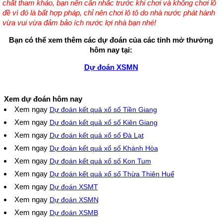
chất tham khảo, bạn nên cân nhắc trước khi chơi và không chơi lô
đề vì đó là bất hợp pháp, chỉ nên chơi lô tô do nhà nước phát hành
vừa vui vừa đảm bảo ích nước lợi nhà bạn nhé!
Bạn có thể xem thêm các dự đoán của các tỉnh mở thưởng
hôm nay tại:
Dự đoán XSMN
Xem dự đoán hôm nay
Xem ngay
Dự đoán kết quả xổ số Tiền Giang
Xem ngay
Dự đoán kết quả xổ số Kiên Giang
Xem ngay
Dự đoán kết quả xổ số Đà Lạt
Xem ngay
Dự đoán kết quả xổ số Khánh Hòa
Xem ngay
Dự đoán kết quả xổ số Kon Tum
Xem ngay
Dự đoán kết quả xổ số Thừa Thiên Huế
Xem ngay
Dự đoán XSMT
Xem ngay
Dự đoán XSMN
Xem ngay
Dự đoán XSMB