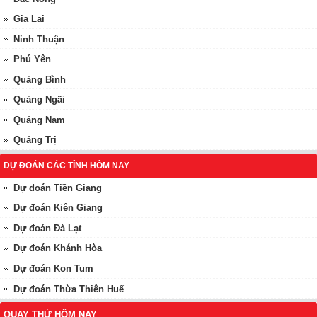
Gia Lai
Ninh Thuận
Phú Yên
Quảng Bình
Quảng Ngãi
Quảng Nam
Quảng Trị
DỰ ĐOÁN CÁC TỈNH HÔM NAY
Dự đoán Tiền Giang
Dự đoán Kiên Giang
Dự đoán Đà Lạt
Dự đoán Khánh Hòa
Dự đoán Kon Tum
Dự đoán Thừa Thiên Huế
QUAY THỬ HÔM NAY