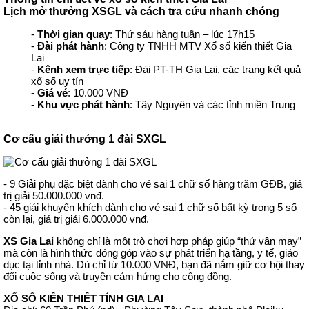
Lịch mở thưởng XSGL và cách tra cứu nhanh chóng
-
Thời gian quay
: Thứ sáu hàng tuần – lúc 17h15
-
Đài phát hành
: Công ty TNHH MTV Xổ số kiến thiết Gia
Lai
-
Kênh xem trực tiếp
: Đài PT-TH Gia Lai, các trang kết quả
xổ số uy tín
-
Giá vé
: 10.000 VNĐ
-
Khu vực phát hành
: Tây Nguyên và các tỉnh miền Trung
Cơ cấu giải thưởng 1 đài SXGL
- 9 Giải phụ đặc biệt dành cho vé sai 1 chữ số hàng trăm GĐB, giá
trị giải 50.000.000 vnđ.
- 45 giải khuyến khích dành cho vé sai 1 chữ số bất kỳ trong 5 số
còn lại, giá trị giải 6.000.000 vnđ.
XS Gia Lai
không chỉ là một trò chơi hợp pháp giúp “thử vận may”
mà còn là hình thức đóng góp vào sự phát triển hạ tầng, y tế, giáo
dục tại tỉnh nhà. Dù chỉ từ 10.000 VNĐ, bạn đã nắm giữ cơ hội thay
đổi cuộc sống và truyền cảm hứng cho cộng đồng.
XỔ SỐ KIẾN THIẾT TỈNH GIA LAI