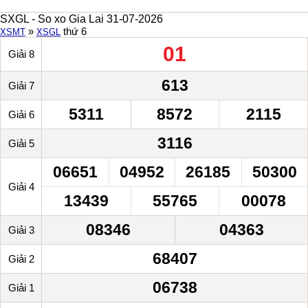
SXGL - So xo Gia Lai 31-07-2026
»
thứ 6
XSMT
XSGL
01
Giải 8
613
Giải 7
5311
8572
2115
Giải 6
3116
Giải 5
06651
04952
26185
50300
Giải 4
13439
55765
00078
08346
04363
Giải 3
68407
Giải 2
06738
Giải 1