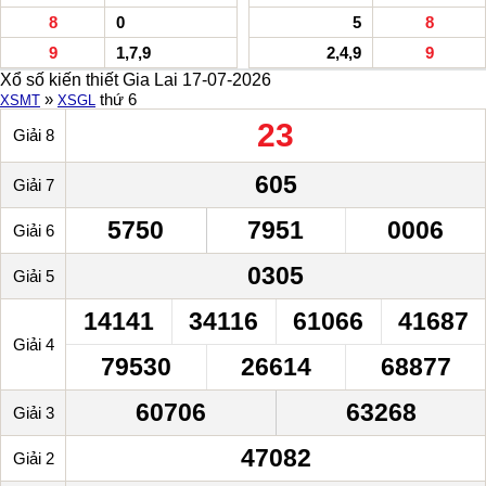
8
0
5
8
9
1,7,9
2,4,9
9
Xổ số kiến thiết Gia Lai 17-07-2026
»
thứ 6
XSMT
XSGL
23
Giải 8
605
Giải 7
5750
7951
0006
Giải 6
0305
Giải 5
14141
34116
61066
41687
Giải 4
79530
26614
68877
60706
63268
Giải 3
47082
Giải 2