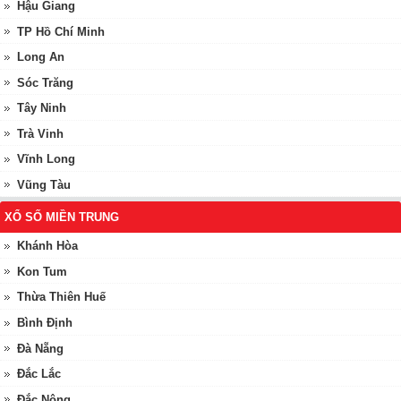
Hậu Giang
TP Hồ Chí Minh
Long An
Sóc Trăng
Tây Ninh
Trà Vinh
Vĩnh Long
Vũng Tàu
XỔ SỐ MIỀN TRUNG
Khánh Hòa
Kon Tum
Thừa Thiên Huế
Bình Định
Đà Nẵng
Đắc Lắc
Đắc Nông