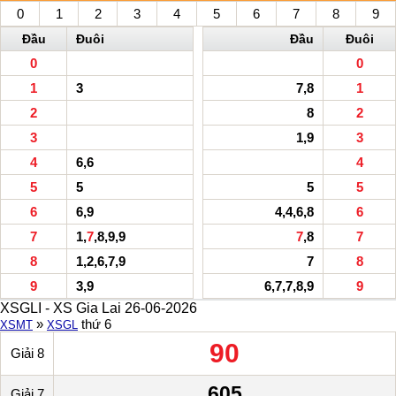
0
1
2
3
4
5
6
7
8
9
Đầu
Đuôi
Đầu
Đuôi
0
0
1
3
7,8
1
2
8
2
3
1,9
3
4
6,6
4
5
5
5
5
6
6,9
4,4,6,8
6
7
1,
7
,8,9,9
7
,8
7
8
1,2,6,7,9
7
8
9
3,9
6,7,7,8,9
9
XSGLI - XS Gia Lai 26-06-2026
»
thứ 6
XSMT
XSGL
90
Giải 8
605
Giải 7