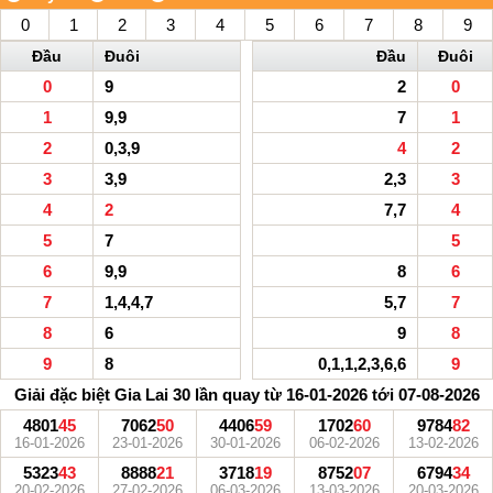
0
1
2
3
4
5
6
7
8
9
Đầu
Đuôi
Đầu
Đuôi
0
9
2
0
1
9,9
7
1
2
0,3,9
4
2
3
3,9
2,3
3
4
2
7,7
4
5
7
5
6
9,9
8
6
7
1,4,4,7
5,7
7
8
6
9
8
9
8
0,1,1,2,3,6,6
9
Giải đặc biệt Gia Lai 30 lần quay từ 16-01-2026 tới 07-08-2026
4801
45
7062
50
4406
59
1702
60
9784
82
16-01-2026
23-01-2026
30-01-2026
06-02-2026
13-02-2026
5323
43
8888
21
3718
19
8752
07
6794
34
20-02-2026
27-02-2026
06-03-2026
13-03-2026
20-03-2026