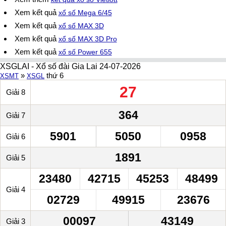
Xem kết quả
xổ số Mega 6/45
Xem kết quả
xổ số MAX 3D
Xem kết quả
xổ số MAX 3D Pro
Xem kết quả
xổ số Power 655
XSGLAI - Xổ số đài Gia Lai 24-07-2026
»
thứ 6
XSMT
XSGL
27
Giải 8
364
Giải 7
5901
5050
0958
Giải 6
1891
Giải 5
23480
42715
45253
48499
Giải 4
02729
49915
23676
00097
43149
Giải 3