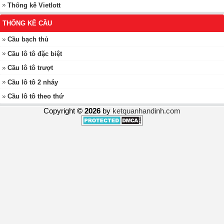
Thống kê Vietlott
THỐNG KÊ CẦU
Cầu bạch thủ
Cầu lô tô đặc biệt
Cầu lô tô trượt
Cầu lô tô 2 nháy
Cầu lô tô theo thứ
Copyright
© 2026
by
ketquanhandinh.com