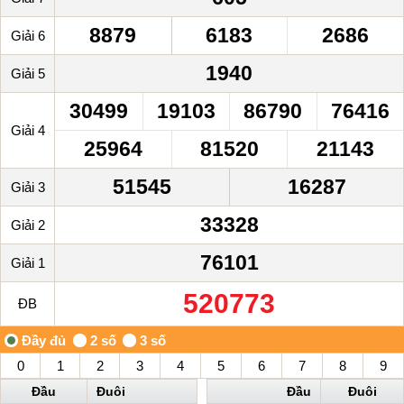
8879
6183
2686
Giải 6
1940
Giải 5
30499
19103
86790
76416
Giải 4
25964
81520
21143
51545
16287
Giải 3
33328
Giải 2
76101
Giải 1
520773
ĐB
0
1
2
3
4
5
6
7
8
9
Đầu
Đuôi
Đầu
Đuôi