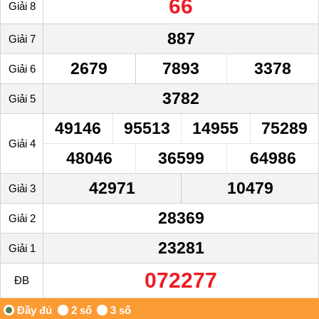
66
Giải 8
887
Giải 7
2679
7893
3378
Giải 6
3782
Giải 5
49146
95513
14955
75289
Giải 4
48046
36599
64986
42971
10479
Giải 3
28369
Giải 2
23281
Giải 1
072277
ĐB