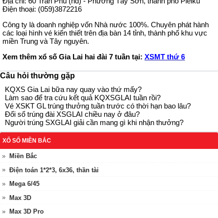
Địa chỉ: 60 Trần Phú (nd) - Phường Tây Sơn, thành phố Pleiku
Điện thoại: (059)3872216
Công ty là doanh nghiệp vốn Nhà nước 100%. Chuyên phát hành
các loại hình vé kiến thiết trên địa bàn 14 tỉnh, thành phố khu vực
miền Trung và Tây nguyên.
Xem thêm xổ số Gia Lai hai đài 7 tuần tại:
XSMT thứ 6
Câu hỏi thường gặp
KQXS Gia Lai bữa nay quay vào thứ mấy?
Làm sao để tra cứu kết quả KQXSGLAI tuần rồi?
Vé XSKT GL trúng thưởng tuần trước có thời hạn bao lâu?
Đổi số trúng đài XSGLAI chiều nay ở đâu?
Người trúng SXGLAI giải cần mang gì khi nhận thưởng?
XỔ SỐ MIỀN BẮC
Miền Bắc
Điện toán 1*2*3, 6x36, thần tài
Mega 6/45
Max 3D
Max 3D Pro