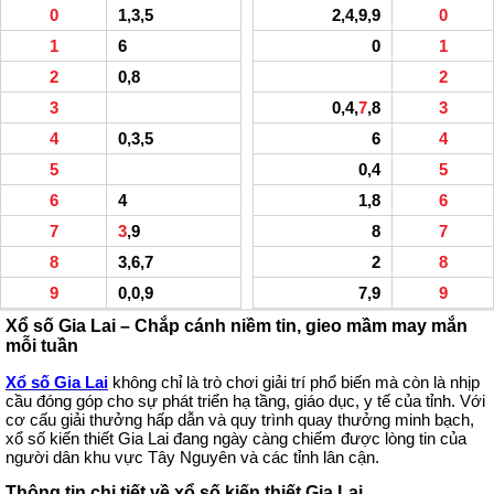
0
1,3,5
2,4,9,9
0
1
6
0
1
2
0,8
2
3
0,4,
7
,8
3
4
0,3,5
6
4
5
0,4
5
6
4
1,8
6
7
3
,9
8
7
8
3,6,7
2
8
9
0,0,9
7,9
9
Xổ số Gia Lai – Chắp cánh niềm tin, gieo mầm may mắn
mỗi tuần
Xổ số Gia Lai
không chỉ là trò chơi giải trí phổ biến mà còn là nhịp
cầu đóng góp cho sự phát triển hạ tầng, giáo dục, y tế của tỉnh. Với
cơ cấu giải thưởng hấp dẫn và quy trình quay thưởng minh bạch,
xổ số kiến thiết Gia Lai đang ngày càng chiếm được lòng tin của
người dân khu vực Tây Nguyên và các tỉnh lân cận.
Thông tin chi tiết về xổ số kiến thiết Gia Lai