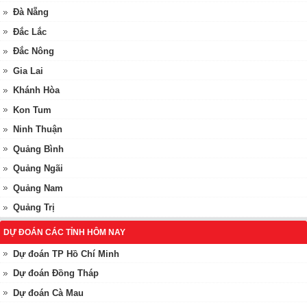
Đà Nẵng
Đắc Lắc
Đắc Nông
Gia Lai
Khánh Hòa
Kon Tum
Ninh Thuận
Quảng Bình
Quảng Ngãi
Quảng Nam
Quảng Trị
DỰ ĐOÁN CÁC TỈNH HÔM NAY
Dự đoán TP Hồ Chí Minh
Dự đoán Đồng Tháp
Dự đoán Cà Mau