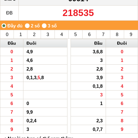
218535
ĐB
0
1
2
3
4
5
6
7
8
9
Đầu
Đuôi
Đầu
Đuôi
0
4,9
3,6,8
0
1
4,6
3
1
2
2,8
2,8
2
3
0,1,3,
5
,8
3,9
3
4
0,1,8
4
5
3
5
6
0
1
6
7
9,9
7
8
0,2,4
2,3
8
9
3
0,7,7
9