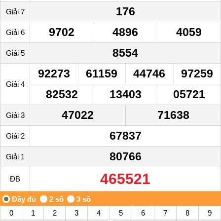
176
Giải 7
9702
4896
4059
Giải 6
8554
Giải 5
92273
61159
44746
97259
Giải 4
82532
13403
05721
47022
71638
Giải 3
67837
Giải 2
80766
Giải 1
465521
ĐB
0
1
2
3
4
5
6
7
8
9