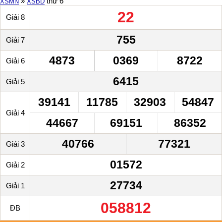
»
thứ 6
XSMN
XSBD
22
Giải 8
755
Giải 7
4873
0369
8722
Giải 6
6415
Giải 5
39141
11785
32903
54847
Giải 4
44667
69151
86352
40766
77321
Giải 3
01572
Giải 2
27734
Giải 1
058812
ĐB