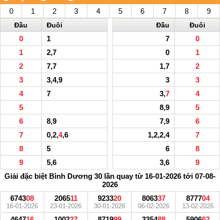
0
1
2
3
4
5
6
7
8
9
Đầu
Đuôi
Đầu
Đuôi
0
1
7
0
1
2,7
0
1
2
7,7
1,7
2
3
3,4,9
3
3
4
7
3,
7
4
5
8,9
5
6
8,9
7,9
6
7
0,2,
4
,6
1,2,2,4
7
8
5
6
8
9
5,6
3,6
9
Giải đặc biệt Bình Dương 30 lần quay từ 16-01-2026 tới 07-08-
2026
6743
08
2065
11
9233
20
8063
37
8777
04
16-01-2026
23-01-2026
30-01-2026
06-02-2026
13-02-2026
4647
16
1002
27
8719
99
3354
88
5906
62