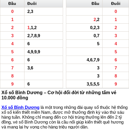
Đầu
Đuôi
Đầu
Đuôi
0
2,3
0
1
2
,2
1
2
1
,1,2
0,2,3
2
3
2,7,8,9
0,7
3
4
6
5
4
5
4,9,9,9
5
6
6
4,6,7,9
6
7
3,6
3
7
8
3
8
9
6
3,5,5,5
9
Xổ số Bình Dương – Cơ hội đổi đời từ những tấm vé
10.000 đồng
Xổ số Bình Dương
là một trong những đài quay số thuộc hệ thống
xổ số kiến thiết miền Nam, được mở thưởng định kỳ vào thứ sáu
hàng tuần. Không chỉ mang đến cơ hội trúng thưởng lên đến 2 tỷ
đồng, vé số Bình Dương còn là cầu nối giúp kiến thiết quê hương
và mang lại hy vọng cho hàng triệu người dân.