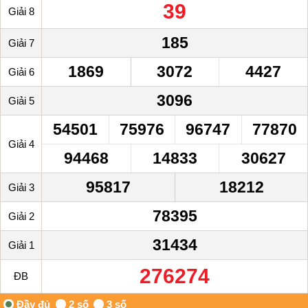
39
Giải 8
185
Giải 7
1869
3072
4427
Giải 6
3096
Giải 5
54501
75976
96747
77870
Giải 4
94468
14833
30627
95817
18212
Giải 3
78395
Giải 2
31434
Giải 1
276274
ĐB