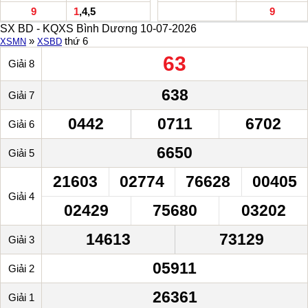
9
1
,4,5
9
SX BD - KQXS Bình Dương 10-07-2026
»
thứ 6
XSMN
XSBD
63
Giải 8
638
Giải 7
0442
0711
6702
Giải 6
6650
Giải 5
21603
02774
76628
00405
Giải 4
02429
75680
03202
14613
73129
Giải 3
05911
Giải 2
26361
Giải 1