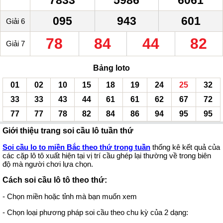
7
8
3
3
5
9
8
6
6
0
6
1
0
9
5
9
4
3
6
0
1
Giải 6
7
8
8
4
4
4
8
2
Giải 7
Bảng loto
01
02
10
15
18
19
24
25
32
33
33
43
44
61
61
62
67
72
77
77
78
82
84
86
94
95
95
Giới thiệu trang soi cầu lô tuần thứ
Soi cầu lo to miền Bắc theo thứ trong tuần
thống kê kết quả của
các cặp lô tô xuất hiện tại vị trí cầu ghép lại thường về trong biên
độ mà người chơi lựa chọn.
Cách soi cầu lô tô theo thứ:
- Chọn miền hoặc tỉnh mà bạn muốn xem
- Chọn loại phương pháp soi cầu theo chu kỳ của 2 dạng: