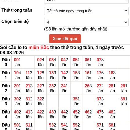
Thứ trong tuần
Chọn biên độ
(Số lần mở thưởng gần đây nhất)
Xem kết quả
Soi cầu lo to
miền Bắc
theo thứ trong tuần, 4 ngày trước
08-08-2026
Đầu
00
1
02
4
03
4
04
2
05
1
06
1
07
3
0
lần
lần
lần
lần
lần
lần
lần
Đầu
10
4
11
3
12
8
13
3
14
2
15
3
16
1
17
6
18
3
1
lần
lần
lần
lần
lần
lần
lần
lần
lần
Đầu
20
1
21
3
22
3
23
2
24
1
26
3
27
2
28
1
29
1
2
lần
lần
lần
lần
lần
lần
lần
lần
lần
Đầu
30
2
31
2
32
2
35
1
37
3
39
1
3
lần
lần
lần
lần
lần
lần
Đầu
40
2
41
3
42
2
43
3
44
2
45
2
46
2
47
5
48
2
4
lần
lần
lần
lần
lần
lần
lần
lần
lần
Đầu
50
1
51
1
53
2
54
1
55
2
57
1
58
1
5
lần
lần
lần
lần
lần
lần
lần