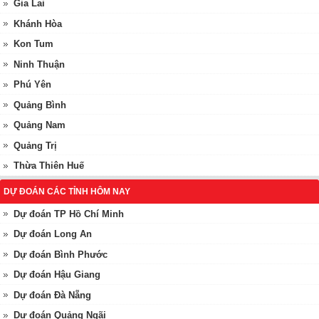
Gia Lai
Khánh Hòa
Kon Tum
Ninh Thuận
Phú Yên
Quảng Bình
Quảng Nam
Quảng Trị
Thừa Thiên Huế
DỰ ĐOÁN CÁC TỈNH HÔM NAY
Dự đoán TP Hồ Chí Minh
Dự đoán Long An
Dự đoán Bình Phước
Dự đoán Hậu Giang
Dự đoán Đà Nẵng
Dự đoán Quảng Ngãi