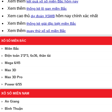
Xem thêm
kết quả xổ số miền Bắc hôm nay
Xem thêm
thống kê lô gan miền Bắc
Xem cao thủ
hôm nay chính xác nhất
dự đoán XSMB
Xem thêm
thống kê giải đặc biệt miền Bắc
Xem thêm
quay thử xổ số miền Bắc
XỔ SỐ MIỀN BẮC
Miền Bắc
Điện toán 1*2*3, 6x36, thần tài
Mega 6/45
Max 3D
Max 3D Pro
Power 6/55
XỔ SỐ MIỀN NAM
An Giang
Bình Thuận