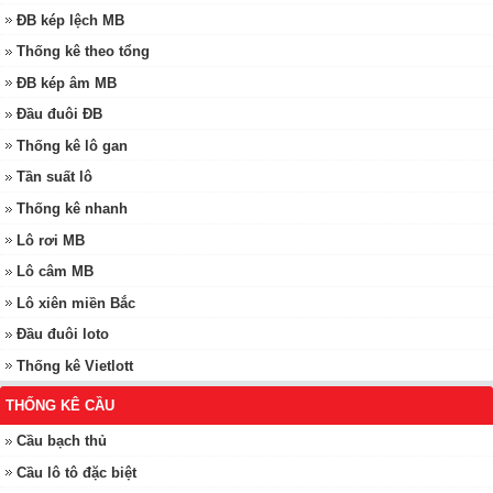
ĐB kép lệch MB
Thống kê theo tổng
ĐB kép âm MB
Đầu đuôi ĐB
Thống kê lô gan
Tần suất lô
Thống kê nhanh
Lô rơi MB
Lô câm MB
Lô xiên miền Bắc
Đầu đuôi loto
Thống kê Vietlott
THỐNG KÊ CẦU
Cầu bạch thủ
Cầu lô tô đặc biệt