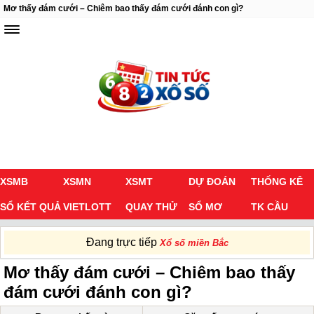
Mơ thấy đám cưới – Chiêm bao thấy đám cưới đánh con gì?
XSMB
XSMN
XSMT
DỰ ĐOÁN
THỐNG KÊ
SỔ KẾT QUẢ
VIETLOTT
QUAY THỬ
SỔ MƠ
TK CẦU
Đang trực tiếp
Xổ số miền Bắc
Mơ thấy đám cưới – Chiêm bao thấy
đám cưới đánh con gì?