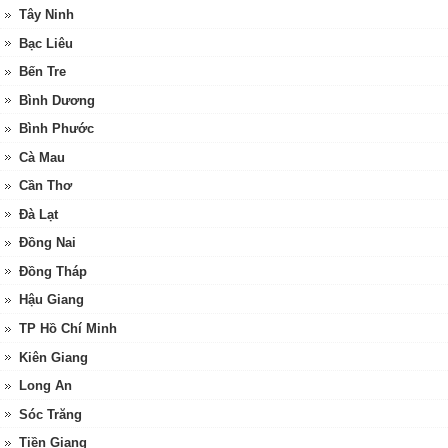
Tây Ninh
Bạc Liêu
Bến Tre
Bình Dương
Bình Phước
Cà Mau
Cần Thơ
Đà Lạt
Đồng Nai
Đồng Tháp
Hậu Giang
TP Hồ Chí Minh
Kiên Giang
Long An
Sóc Trăng
Tiền Giang