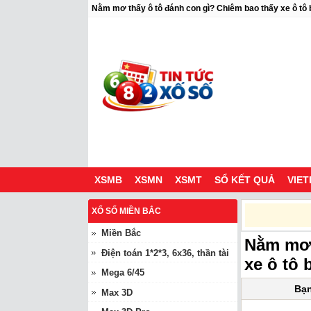
Nằm mơ thấy ô tô đánh con gì? Chiêm bao thấy xe ô tô 
XSMB
XSMN
XSMT
SỔ KẾT QUẢ
VIE
XỔ SỐ MIỀN BẮC
Miền Bắc
Nằm mơ 
Điện toán 1*2*3, 6x36, thần tài
xe ô tô 
Mega 6/45
Bạn
Max 3D