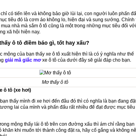
chỉ có tiến lên và không bảo giờ lùi lại, con người luôn phấn đ
mục tiêu đó là cơm áo không lo, hiện đại và sung sướng. Chính 
 mua nhà mà sắm ô tô cũng là một trong những mục tiêu đối vớ
ng xã hội hiện nay.
hấy ô tô điềm báo gì, tốt hay xấu?
c mộng của bạn thấy xe ô tô xuất hiện thì là có ý nghĩa như thế
ng
giải mã giấc mơ
xe ô tô của dưới đây sẽ giải đáp cho bạn.
Mơ thấy ô tô
e ô tô (xe hơi)
bạn thấy mình đi xe hơi đến đâu đó thì có nghĩa là bạn đang đặ
tương lai của mình và phấn đấu rất nhiều để đạt được mục tiêu
ong mộng thấy lái ô tô trên con đường xấu thì ám chỉ rằng bạn
ó khăn khi muốn tới thành công đặt ra, hãy cố gắng và không n