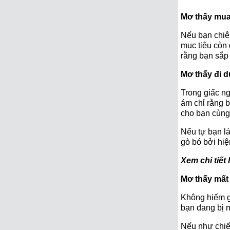
Mơ thấy mua 
Nếu bạn chiê
mục tiêu còn
rằng bạn sắp 
Mơ thấy đi d
Trong giấc ng
ám chỉ rằng b
cho bạn cùng
Nếu tự bạn lá
gò bó bởi hiệ
Xem chi tiết
Mơ thấy mất 
Không hiếm gặ
bạn đang bị m
Nếu như chiếc