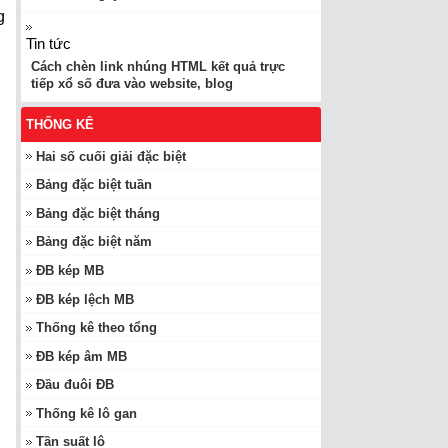
g
Tin tức
Cách chèn link nhúng HTML kết quả trực
tiếp xổ số đưa vào website, blog
THỐNG KÊ
Hai số cuối giải đặc biệt
Bảng đặc biệt tuần
Bảng đặc biệt tháng
Bảng đặc biệt năm
ĐB kép MB
ĐB kép lệch MB
Thống kê theo tổng
ĐB kép âm MB
Đầu đuôi ĐB
Thống kê lô gan
Tần suất lô