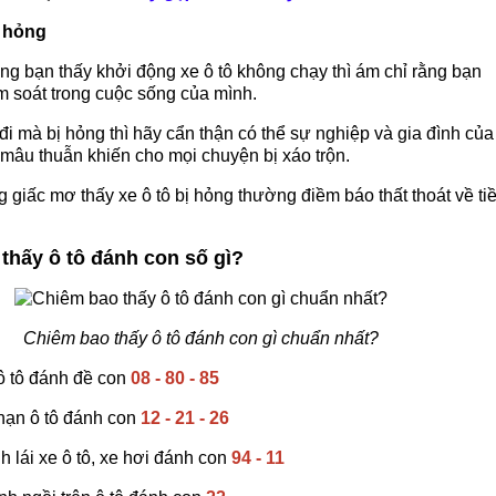
ô hỏng
g bạn thấy khởi động xe ô tô không chạy thì ám chỉ rằng bạn
m soát trong cuộc sống của mình.
i mà bị hỏng thì hãy cẩn thận có thể sự nghiệp và gia đình của
mâu thuẫn khiến cho mọi chuyện bị xáo trộn.
giấc mơ thấy xe ô tô bị hỏng thường điềm báo thất thoát về ti
thấy ô tô đánh con số gì?
Chiêm bao thấy ô tô đánh con gì chuẩn nhất?
ô tô đánh đề con
08 - 80 - 85
 nạn ô tô đánh con
12 - 21 - 26
h lái xe ô tô, xe hơi đánh con
94 - 11