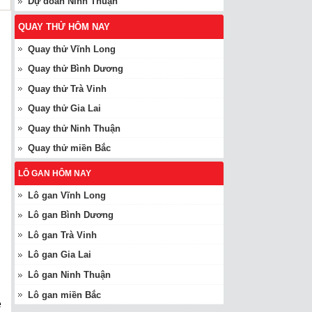
Dự đoán Ninh Thuận
QUAY THỬ HÔM NAY
Quay thử Vĩnh Long
Quay thử Bình Dương
Quay thử Trà Vinh
Quay thử Gia Lai
Quay thử Ninh Thuận
Quay thử miền Bắc
LÔ GAN HÔM NAY
Lô gan Vĩnh Long
Lô gan Bình Dương
Lô gan Trà Vinh
Lô gan Gia Lai
Lô gan Ninh Thuận
Lô gan miền Bắc
e