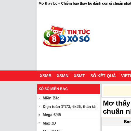
Mơ thấy bố – Chiêm bao thấy bố đánh con gì chuẩn nhấ
XSMB
XSMN
XSMT
SỔ KẾT QUẢ
VIE
XỔ SỐ MIỀN BẮC
Miền Bắc
Mơ thấy
Điện toán 1*2*3, 6x36, thần tài
chuẩn n
Mega 6/45
Bạn
Max 3D