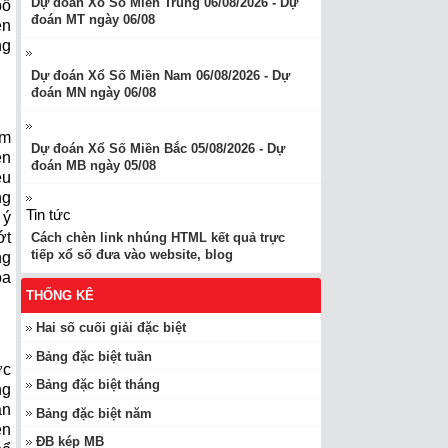
Dự đoán Xổ Số Miền Trung 06/08/2026 - Dự
bố
đoán MT ngày 06/08
ên
ng
Dự đoán Xổ Số Miền Nam 06/08/2026 - Dự
đoán MN ngày 06/08
ảm
Dự đoán Xổ Số Miền Bắc 05/08/2026 - Dự
ện
đoán MB ngày 05/08
ều
ng
Tin tức
 ý
ớt
Cách chèn link nhúng HTML kết quả trực
tiếp xổ số đưa vào website, blog
ng
ỏa
THỐNG KÊ
Hai số cuối giải đặc biệt
Bảng đặc biệt tuần
ợc
Bảng đặc biệt tháng
ng
ạn
Bảng đặc biệt năm
ên
ĐB kép MB