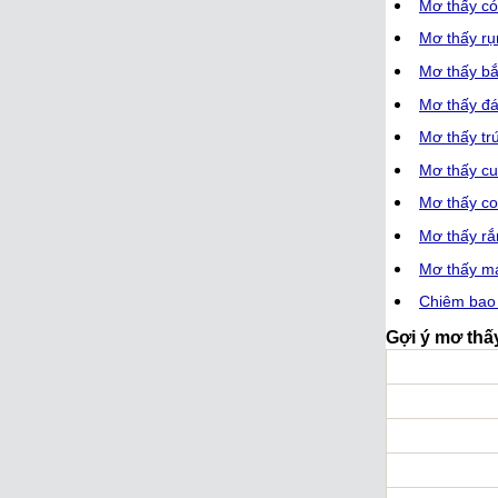
Mơ thấy có
Mơ thấy rụ
Mơ thấy bắ
Mơ thấy đá
Mơ thấy tr
Mơ thấy cu
Mơ thấy co
Mơ thấy rắ
Mơ thấy má
Chiêm bao 
Gợi ý mơ thấ