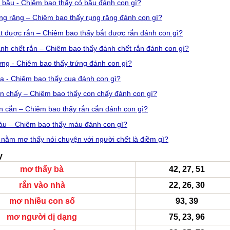
 bầu - Chiêm bao thấy có bầu đánh con gì?
ng răng – Chiêm bao thấy rụng răng đánh con gì?
t được rắn – Chiêm bao thấy bắt được rắn đánh con gì?
nh chết rắn – Chiêm bao thấy đánh chết rắn đánh con gì?
ứng - Chiêm bao thấy trứng đánh con gì?
a - Chiêm bao thấy cua đánh con gì?
n chấy – Chiêm bao thấy con chấy đánh con gì?
n cắn – Chiêm bao thấy rắn cắn đánh con gì?
u – Chiêm bao thấy máu đánh con gì?
nằm mơ thấy nói chuyện với người chết là điềm gì?
y
mơ thấy bà
42, 27, 51
rắn vào nhà
22, 26, 30
mơ nhiều con số
93, 39
mơ người dị dạng
75, 23, 96