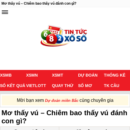
Mơ thấy vú – Chiêm bao thấy vú đánh con gì?
XSMB
XSMN
XSMT
DỰ ĐOÁN
THỐNG KÊ
SỔ KẾT QUẢ
VIETLOTT
QUAY THỬ
SỔ MƠ
TK CẦU
Mời bạn xem
cùng chuyên gia
Dự đoán miền Bắc
Mơ thấy vú – Chiêm bao thấy vú đánh
con gì?