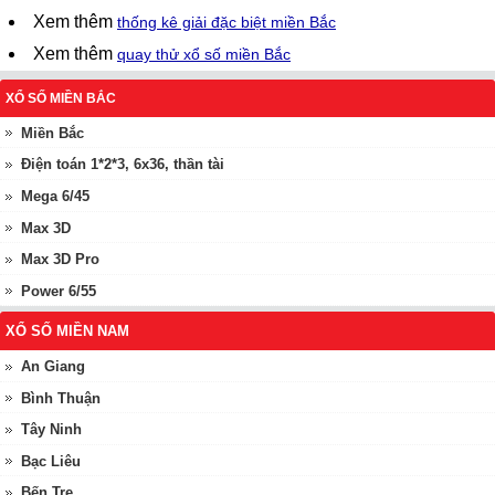
Xem thêm
thống kê giải đặc biệt miền Bắc
Xem thêm
quay thử xổ số miền Bắc
XỔ SỐ MIỀN BẮC
Miền Bắc
Điện toán 1*2*3, 6x36, thần tài
Mega 6/45
Max 3D
Max 3D Pro
Power 6/55
XỔ SỐ MIỀN NAM
An Giang
Bình Thuận
Tây Ninh
Bạc Liêu
Bến Tre