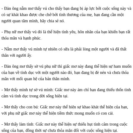
- Đàn ông nằm mơ thấy vú cho thấy bạn đang bị áp lực bởi cuộc sống này và
có sự khát khao được che chở bởi tình thương của mẹ, bạn đang cần một
người quan tâm mình, hãy chia sẻ nó.
- Phụ nữ mơ thấy vú đó là thể hiện tình yêu, hôn nhân của bạn khiến bạn rất
thỏa mãn và hạnh phúc.
- Nằm mơ thấy vú mình tự nhiên có sữa là phải lòng một người và đã thất
thân với người ấy.
- Đàn ông mơ thấy sờ vú phụ nữ thì giấc mơ này đang thể hiện sự ham muốn
của bạn về tình dục với một người nào đó, bạn đang bị đè nén và chưa thỏa
mãn với mối quan hệ của bản thân mình.
- Mơ thấy mình tự sờ vú mình: Giấc mơ này ám chỉ bạn đang thiếu thốn tình
cảm và tình dục trong đời sống hiện tại.
- Mơ thấy cho con bú: Giấc mơ này thể hiện sự khao khát thể hiện của bạn,
với phụ nữ giấc mơ này thể hiện tiềm thức mong muốn có con cái.
- Mơ thấy làm tình: Giấc mơ này thể hiện sự thiếu hụt tình cảm trong cuộc
sống của bạn, đồng thời sự chưa thỏa mãn đối với cuộc sống hiện tại.