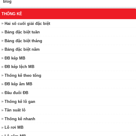
blog
THỐNG KÊ
Hai số cuối giải đặc biệt
Bảng đặc biệt tuần
Bảng đặc biệt tháng
Bảng đặc biệt năm
ĐB kép MB
ĐB kép lệch MB
Thống kê theo tổng
ĐB kép âm MB
Đầu đuôi ĐB
Thống kê lô gan
Tần suất lô
Thống kê nhanh
Lô rơi MB