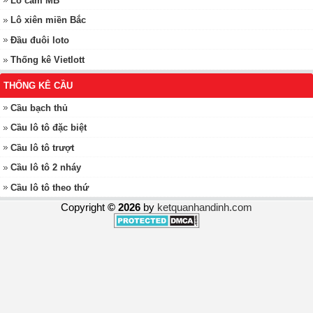
Lô câm MB
Lô xiên miền Bắc
Đầu đuôi loto
Thống kê Vietlott
THỐNG KÊ CẦU
Cầu bạch thủ
Cầu lô tô đặc biệt
Cầu lô tô trượt
Cầu lô tô 2 nháy
Cầu lô tô theo thứ
Copyright
© 2026
by
ketquanhandinh.com