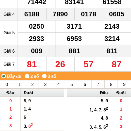
71442
83141
61558
6188
7890
0178
0605
Giải 4
0250
3171
2143
Giải 5
2933
6953
3214
009
881
811
Giải 6
81
26
57
87
Giải 7
0
1
2
3
4
5
6
7
8
9
Đầu
Đuôi
Đầu
Đuôi
0
5, 9
5, 9
0
1
1, 4
2
1
1, 4, 7, 8
2
6
4, 8
2
2
3
3,
8
2
3
3, 4, 5, 6