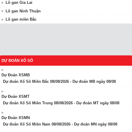
Lô gan Gia Lai
Lô gan Ninh Thuận
Lô gan miền Bắc
DỰ ĐOÁN XỔ SỐ
Dự Đoán XSMB
Dự đoán Xổ Số Miền Bắc 08/08/2026 - Dự đoán MB ngày 08/08
Dự Đoán XSMT
Dự đoán Xổ Số Miền Trung 08/08/2026 - Dự đoán MT ngày 08/08
Dự Đoán XSMN
Dự đoán Xổ Số Miền Nam 08/08/2026 - Dự đoán MN ngày 08/08