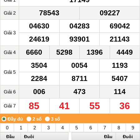
78543
09227
Giải 2
04630
04283
69042
Giải 3
24619
93901
21143
6660
5298
1396
4449
Giải 4
3504
0054
1193
Giải 5
2284
8711
5407
006
473
114
Giải 6
85
41
55
36
Giải 7
0
1
2
3
4
5
6
7
8
9
Đầu
Đuôi
Đầu
Đuôi