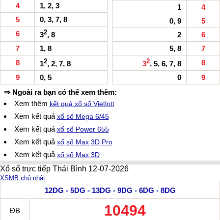
4
1, 2, 3
1
4
5
0, 3, 7, 8
0, 9
5
2
6
3
, 8
2
6
7
1, 8
5, 8
7
2
2
8
8
1
, 2, 7, 8
3
, 5, 6, 7, 8
9
0, 5
0
9
⇒ Ngoài ra bạn có thể xem thêm:
Xem thêm
kết quả xổ số Vietlott
Xem kết quả
xổ số Mega 6/45
Xem kết quả
xổ số Power 655
Xem kết quả
xổ số Max 3D Pro
Xem kết quả
xổ số Max 3D
Xổ số trực tiếp Thái Bình 12-07-2026
XSMB chủ nhật
12DG - 5DG - 13DG - 9DG - 6DG - 8DG
10494
ĐB