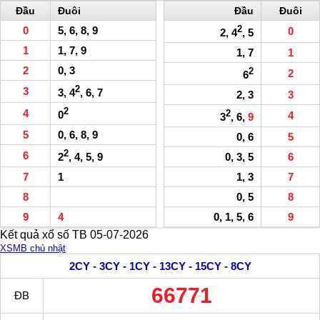
Đầu
Đuôi
Đầu
Đuôi
0
5, 6, 8, 9
2
0
2, 4
, 5
1
1, 7, 9
1, 7
1
2
0, 3
2
2
6
2
3
3, 4
, 6, 7
2, 3
3
2
4
0
2
4
3
, 6,
9
5
0, 6, 8, 9
0, 6
5
2
6
2
, 4, 5, 9
0, 3, 5
6
7
1
1, 3
7
8
0, 5
8
9
4
0, 1, 5, 6
9
Kết quả xổ số TB 05-07-2026
XSMB chủ nhật
2CY - 3CY - 1CY - 13CY - 15CY - 8CY
66771
ĐB