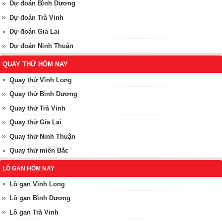
Dự đoán Bình Dương
Dự đoán Trà Vinh
Dự đoán Gia Lai
Dự đoán Ninh Thuận
QUAY THỬ HÔM NAY
Quay thử Vĩnh Long
Quay thử Bình Dương
Quay thử Trà Vinh
Quay thử Gia Lai
Quay thử Ninh Thuận
Quay thử miền Bắc
LÔ GAN HÔM NAY
Lô gan Vĩnh Long
Lô gan Bình Dương
Lô gan Trà Vinh