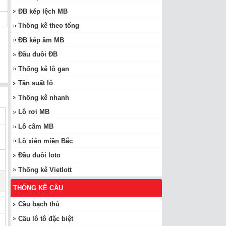
ĐB kép lệch MB
Thống kê theo tổng
ĐB kép âm MB
Đầu đuôi ĐB
Thống kê lô gan
Tần suất lô
Thống kê nhanh
Lô rơi MB
Lô câm MB
Lô xiên miền Bắc
Đầu đuôi loto
Thống kê Vietlott
THỐNG KÊ CẦU
Cầu bạch thủ
Cầu lô tô đặc biệt