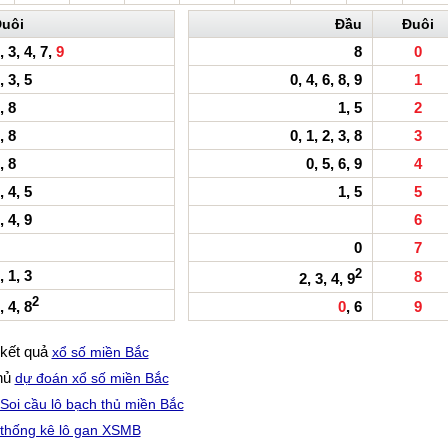
uôi
Đầu
Đuôi
, 3, 4, 7,
9
8
0
, 3, 5
0, 4, 6, 8, 9
1
, 8
1, 5
2
, 8
0, 1, 2, 3, 8
3
, 8
0, 5, 6, 9
4
, 4, 5
1, 5
5
, 4, 9
6
0
7
, 1, 3
2
8
2, 3, 4, 9
2
, 4, 8
0
, 6
9
kết quả
xổ số miền Bắc
hủ
dự đoán xổ số miền Bắc
Soi cầu lô bạch thủ miền Bắc
thống kê lô gan XSMB