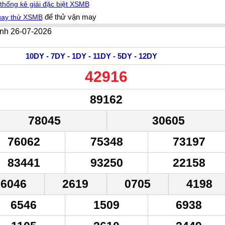
thống kê giải đặc biệt XSMB
để thử vận may
uay thử XSMB
nh 26-07-2026
10DY - 7DY - 1DY - 11DY - 5DY - 12DY
42916
89162
78045
30605
76062
75348
73197
83441
93250
22158
6046
2619
0705
4198
6546
1509
6938