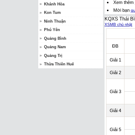
Xem thêm
Khánh Hòa
Mời bạn
q
Kon Tum
KQXS Thái Bì
Ninh Thuận
XSMB chủ nhật
Phú Yên
Quảng Bình
ĐB
Quảng Nam
Quảng Trị
Giải 1
Thừa Thiên Huế
Giải 2
Giải 3
Giải 4
Giải 5