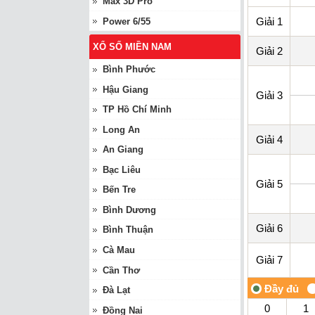
Max 3D Pro
Giải 1
Power 6/55
XỔ SỐ MIỀN NAM
Giải 2
Bình Phước
Hậu Giang
Giải 3
TP Hồ Chí Minh
Long An
Giải 4
An Giang
Bạc Liêu
Giải 5
Bến Tre
Bình Dương
Giải 6
Bình Thuận
Cà Mau
Giải 7
Cần Thơ
Đà Lạt
0
1
Đồng Nai