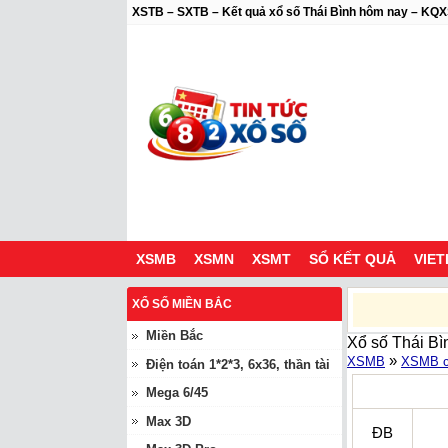
XSTB – SXTB – Kết quả xổ số Thái Bình hôm nay – KQ
XSMB
XSMN
XSMT
SỔ KẾT QUẢ
VIE
XỔ SỐ MIỀN BẮC
Miền Bắc
Xổ số Thái Bì
»
XSMB
XSMB c
Điện toán 1*2*3, 6x36, thần tài
Mega 6/45
Max 3D
ĐB