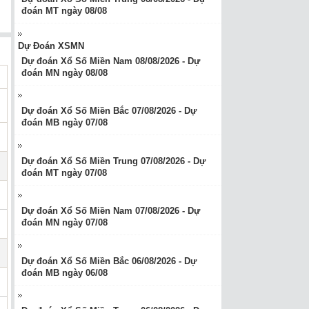
đoán MT ngày 08/08
Dự Đoán XSMN
Dự đoán Xổ Số Miền Nam 08/08/2026 - Dự
đoán MN ngày 08/08
Dự đoán Xổ Số Miền Bắc 07/08/2026 - Dự
đoán MB ngày 07/08
Dự đoán Xổ Số Miền Trung 07/08/2026 - Dự
đoán MT ngày 07/08
Dự đoán Xổ Số Miền Nam 07/08/2026 - Dự
đoán MN ngày 07/08
Dự đoán Xổ Số Miền Bắc 06/08/2026 - Dự
đoán MB ngày 06/08