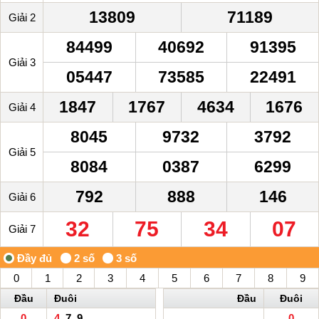
13809
71189
Giải 2
84499
40692
91395
Giải 3
05447
73585
22491
1847
1767
4634
1676
Giải 4
8045
9732
3792
Giải 5
8084
0387
6299
792
888
146
Giải 6
32
75
34
07
Giải 7
0
1
2
3
4
5
6
7
8
9
Đầu
Đuôi
Đầu
Đuôi
0
4
, 7, 9
0