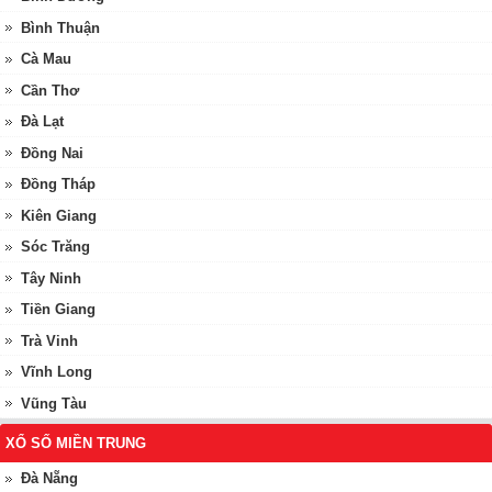
Bình Thuận
Cà Mau
Cần Thơ
Đà Lạt
Đồng Nai
Đồng Tháp
Kiên Giang
Sóc Trăng
Tây Ninh
Tiền Giang
Trà Vinh
Vĩnh Long
Vũng Tàu
XỔ SỐ MIỀN TRUNG
Đà Nẵng