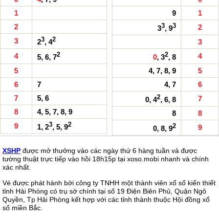
1
9
1
2
3
3
2
3
, 9
3
2
3
2
, 4
3
2
2
4
4
5, 6, 7
0
, 3
, 8
5
4, 7, 8, 9
5
6
7
4, 7
6
7
5, 6
2
7
0, 4
, 6, 8
8
4, 5, 7, 8, 9
8
8
3
2
9
1, 2
, 5, 9
2
9
0, 8, 9
XSHP
được mở thưởng vào các ngày thứ 6 hàng tuần và được
tường thuật trực tiếp vào hồi 18h15p tại xoso.mobi nhanh và chính
xác nhất.
Vé được phát hành bởi công ty TNHH một thành viên xổ số kiến thiết
tỉnh Hải Phòng có trụ sở chính tại số 19 Điện Biên Phủ, Quận Ngô
Quyền, Tp Hải Phòng kết hợp với các tỉnh thành thuộc Hội đồng xổ
số miền Bắc.