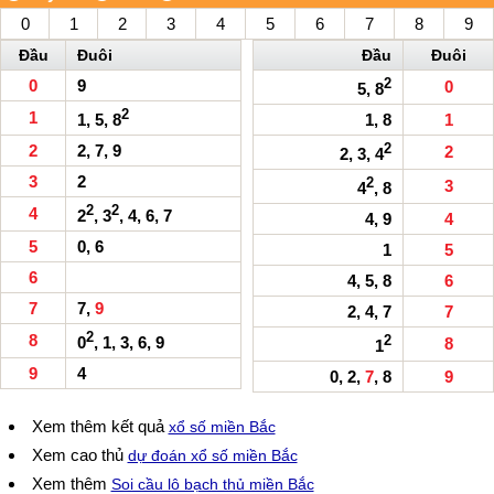
0
1
2
3
4
5
6
7
8
9
Đầu
Đuôi
Đầu
Đuôi
0
9
2
0
5, 8
2
1
1, 5, 8
1, 8
1
2
2, 7, 9
2
2
2, 3, 4
3
2
2
3
4
, 8
2
2
4
2
, 3
, 4, 6, 7
4, 9
4
5
0, 6
1
5
6
4, 5, 8
6
7
7,
9
2, 4, 7
7
2
8
0
, 1, 3, 6, 9
2
8
1
9
4
0, 2,
7
, 8
9
Xem thêm kết quả
xổ số miền Bắc
Xem cao thủ
dự đoán xổ số miền Bắc
Xem thêm
Soi cầu lô bạch thủ miền Bắc