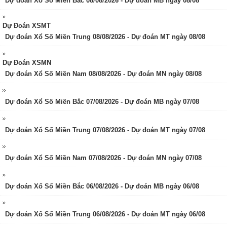
Dự đoán Xổ Số Miền Bắc 08/08/2026 - Dự đoán MB ngày 08/08
Dự Đoán XSMT
Dự đoán Xổ Số Miền Trung 08/08/2026 - Dự đoán MT ngày 08/08
Dự Đoán XSMN
Dự đoán Xổ Số Miền Nam 08/08/2026 - Dự đoán MN ngày 08/08
Dự đoán Xổ Số Miền Bắc 07/08/2026 - Dự đoán MB ngày 07/08
Dự đoán Xổ Số Miền Trung 07/08/2026 - Dự đoán MT ngày 07/08
Dự đoán Xổ Số Miền Nam 07/08/2026 - Dự đoán MN ngày 07/08
Dự đoán Xổ Số Miền Bắc 06/08/2026 - Dự đoán MB ngày 06/08
Dự đoán Xổ Số Miền Trung 06/08/2026 - Dự đoán MT ngày 06/08