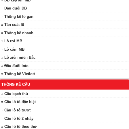
ĐB kép âm MB
Đầu đuôi ĐB
Thống kê lô gan
Tần suất lô
Thống kê nhanh
Lô rơi MB
Lô câm MB
Lô xiên miền Bắc
Đầu đuôi loto
Thống kê Vietlott
THỐNG KÊ CẦU
Cầu bạch thủ
Cầu lô tô đặc biệt
Cầu lô tô trượt
Cầu lô tô 2 nháy
Cầu lô tô theo thứ