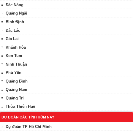
Đắc Nông
Quảng Ngãi
Bình Định
Đắc Lắc
Gia Lai
Khánh Hòa
Kon Tum
Ninh Thuận
Phú Yên
Quảng Bình
Quảng Nam
Quảng Trị
Thừa Thiên Huế
DỰ ĐOÁN CÁC TỈNH HÔM NAY
Dự đoán TP Hồ Chí Minh