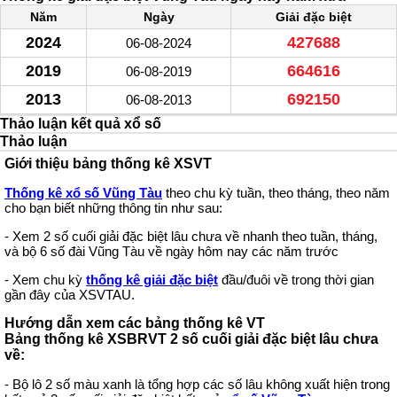
Năm
Ngày
Giải đặc biệt
2024
427688
06-08-2024
2019
664616
06-08-2019
2013
692150
06-08-2013
Thảo luận kết quả xổ số
Thảo luận
Giới thiệu bảng thống kê XSVT
Thống kê xổ số Vũng Tàu
theo chu kỳ tuần, theo tháng, theo năm
cho bạn biết những thông tin như sau:
- Xem 2 số cuối giải đặc biệt lâu chưa về nhanh theo tuần, tháng,
và bộ 6 số đài Vũng Tàu về ngày hôm nay các năm trước
- Xem chu kỳ
thống kê giải đặc biệt
đầu/đuôi về trong thời gian
gần đây của XSVTAU.
Hướng dẫn xem các bảng thống kê VT
Bảng thống kê XSBRVT 2 số cuối giải đặc biệt lâu chưa
về:
- Bộ lô 2 số màu xanh là tổng hợp các số lâu không xuất hiện trong