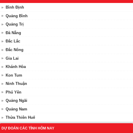
Bình Định
Quảng Bình
Quảng Trị
Đà Nẵng
Đắc Lắc
Đắc Nông
Gia Lai
Khánh Hòa
Kon Tum
Ninh Thuận
Phú Yên
Quảng Ngãi
Quảng Nam
Thừa Thiên Huế
DỰ ĐOÁN CÁC TỈNH HÔM NAY