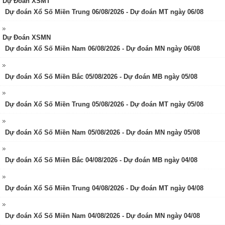
Dự Đoán XSMT
Dự đoán Xổ Số Miền Trung 06/08/2026 - Dự đoán MT ngày 06/08
Dự Đoán XSMN
Dự đoán Xổ Số Miền Nam 06/08/2026 - Dự đoán MN ngày 06/08
Dự đoán Xổ Số Miền Bắc 05/08/2026 - Dự đoán MB ngày 05/08
Dự đoán Xổ Số Miền Trung 05/08/2026 - Dự đoán MT ngày 05/08
Dự đoán Xổ Số Miền Nam 05/08/2026 - Dự đoán MN ngày 05/08
Dự đoán Xổ Số Miền Bắc 04/08/2026 - Dự đoán MB ngày 04/08
Dự đoán Xổ Số Miền Trung 04/08/2026 - Dự đoán MT ngày 04/08
Dự đoán Xổ Số Miền Nam 04/08/2026 - Dự đoán MN ngày 04/08