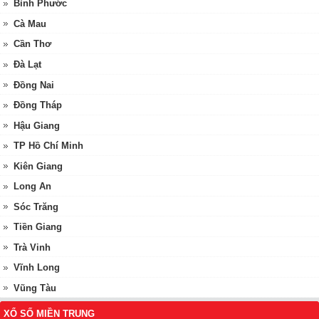
Bình Phước
Cà Mau
Cần Thơ
Đà Lạt
Đồng Nai
Đồng Tháp
Hậu Giang
TP Hồ Chí Minh
Kiên Giang
Long An
Sóc Trăng
Tiền Giang
Trà Vinh
Vĩnh Long
Vũng Tàu
XỔ SỐ MIỀN TRUNG