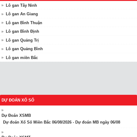
Lô gan Tây Ninh
Lô gan An Giang
Lô gan Bình Thuận
Lô gan Bình Định
Lô gan Quảng Trị
Lô gan Quảng Bình
Lô gan miền Bắc
DỰ ĐOÁN XỔ SỐ
Dự Đoán XSMB
Dự đoán Xổ Số Miền Bắc 06/08/2026 - Dự đoán MB ngày 06/08