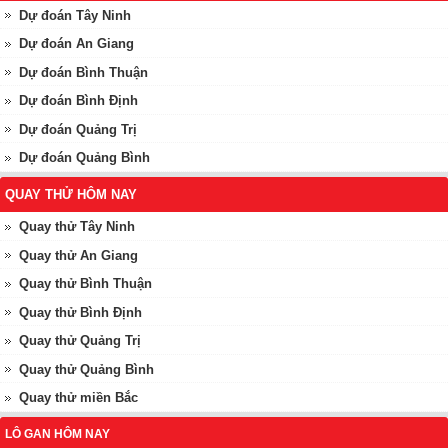
Dự đoán Tây Ninh
Dự đoán An Giang
Dự đoán Bình Thuận
Dự đoán Bình Định
Dự đoán Quảng Trị
Dự đoán Quảng Bình
QUAY THỬ HÔM NAY
Quay thử Tây Ninh
Quay thử An Giang
Quay thử Bình Thuận
Quay thử Bình Định
Quay thử Quảng Trị
Quay thử Quảng Bình
Quay thử miền Bắc
LÔ GAN HÔM NAY