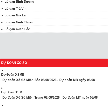
Lô gan Bình Dương
Lô gan Trà Vinh
Lô gan Gia Lai
Lô gan Ninh Thuận
Lô gan miền Bắc
DỰ ĐOÁN XỔ SỐ
Dự Đoán XSMB
Dự đoán Xổ Số Miền Bắc 08/08/2026 - Dự đoán MB ngày 08/08
Dự Đoán XSMT
Dự đoán Xổ Số Miền Trung 08/08/2026 - Dự đoán MT ngày 08/08