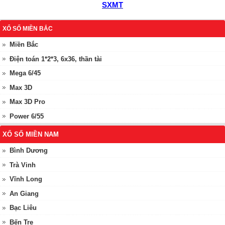
SXMT
XỔ SỐ MIỀN BẮC
Miền Bắc
Điện toán 1*2*3, 6x36, thần tài
Mega 6/45
Max 3D
Max 3D Pro
Power 6/55
XỔ SỐ MIỀN NAM
Bình Dương
Trà Vinh
Vĩnh Long
An Giang
Bạc Liêu
Bến Tre