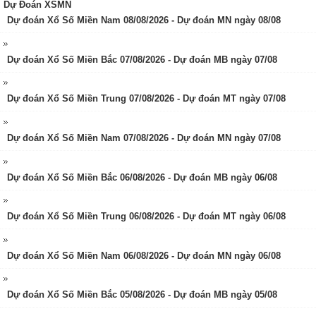
Dự Đoán XSMN
Dự đoán Xổ Số Miền Nam 08/08/2026 - Dự đoán MN ngày 08/08
Dự đoán Xổ Số Miền Bắc 07/08/2026 - Dự đoán MB ngày 07/08
Dự đoán Xổ Số Miền Trung 07/08/2026 - Dự đoán MT ngày 07/08
Dự đoán Xổ Số Miền Nam 07/08/2026 - Dự đoán MN ngày 07/08
Dự đoán Xổ Số Miền Bắc 06/08/2026 - Dự đoán MB ngày 06/08
Dự đoán Xổ Số Miền Trung 06/08/2026 - Dự đoán MT ngày 06/08
Dự đoán Xổ Số Miền Nam 06/08/2026 - Dự đoán MN ngày 06/08
Dự đoán Xổ Số Miền Bắc 05/08/2026 - Dự đoán MB ngày 05/08