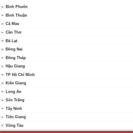
Bình Phước
Bình Thuận
Cà Mau
Cần Thơ
Đà Lạt
Đồng Nai
Đồng Tháp
Hậu Giang
TP Hồ Chí Minh
Kiên Giang
Long An
Sóc Trăng
Tây Ninh
Tiền Giang
Vũng Tàu