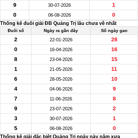
9
1
30-07-2026
0
0
06-08-2026
Thống kê đuôi giải ĐB Quảng Trị lâu chưa về nhất
Đuôi số
Ngày ra gần đây
Số ngày gan
2
28
22-01-2026
0
16
16-04-2026
8
15
23-04-2026
1
11
21-05-2026
6
10
28-05-2026
4
9
04-06-2026
7
8
11-06-2026
9
2
23-07-2026
3
1
30-07-2026
5
0
06-08-2026
Thống kê giải đặc biệt Quảng Trị ngày này năm xưa