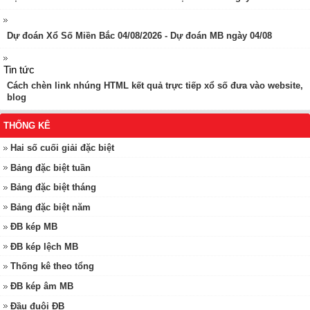
Dự đoán Xổ Số Miền Bắc 04/08/2026 - Dự đoán MB ngày 04/08
Tin tức
Cách chèn link nhúng HTML kết quả trực tiếp xổ số đưa vào website,
blog
THỐNG KÊ
Hai số cuối giải đặc biệt
Bảng đặc biệt tuần
Bảng đặc biệt tháng
Bảng đặc biệt năm
ĐB kép MB
ĐB kép lệch MB
Thống kê theo tổng
ĐB kép âm MB
Đầu đuôi ĐB