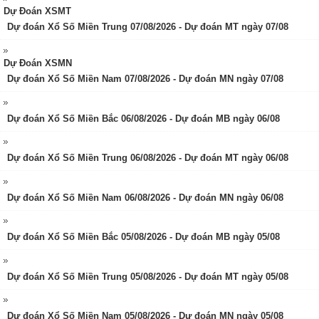
Dự Đoán XSMT
Dự đoán Xổ Số Miền Trung 07/08/2026 - Dự đoán MT ngày 07/08
Dự Đoán XSMN
Dự đoán Xổ Số Miền Nam 07/08/2026 - Dự đoán MN ngày 07/08
Dự đoán Xổ Số Miền Bắc 06/08/2026 - Dự đoán MB ngày 06/08
Dự đoán Xổ Số Miền Trung 06/08/2026 - Dự đoán MT ngày 06/08
Dự đoán Xổ Số Miền Nam 06/08/2026 - Dự đoán MN ngày 06/08
Dự đoán Xổ Số Miền Bắc 05/08/2026 - Dự đoán MB ngày 05/08
Dự đoán Xổ Số Miền Trung 05/08/2026 - Dự đoán MT ngày 05/08
Dự đoán Xổ Số Miền Nam 05/08/2026 - Dự đoán MN ngày 05/08