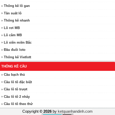
Thống kê lô gan
Tần suất lô
Thống kê nhanh
Lô rơi MB
Lô câm MB
Lô xiên miền Bắc
Đầu đuôi loto
Thống kê Vietlott
THỐNG KÊ CẦU
Cầu bạch thủ
Cầu lô tô đặc biệt
Cầu lô tô trượt
Cầu lô tô 2 nháy
Cầu lô tô theo thứ
Copyright
© 2026
by
ketquanhandinh.com