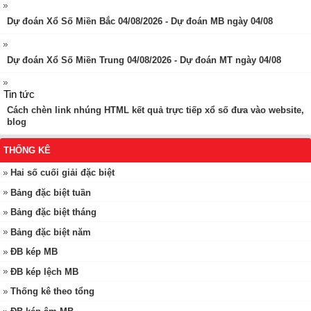
Dự đoán Xổ Số Miền Bắc 04/08/2026 - Dự đoán MB ngày 04/08
Dự đoán Xổ Số Miền Trung 04/08/2026 - Dự đoán MT ngày 04/08
Tin tức
Cách chèn link nhúng HTML kết quả trực tiếp xổ số đưa vào website,
blog
THỐNG KÊ
Hai số cuối giải đặc biệt
Bảng đặc biệt tuần
Bảng đặc biệt tháng
Bảng đặc biệt năm
ĐB kép MB
ĐB kép lệch MB
Thống kê theo tổng