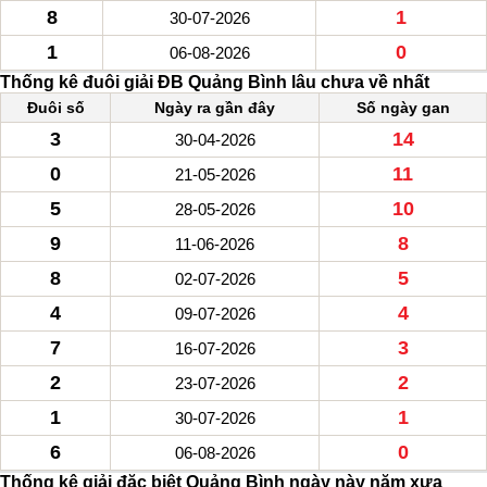
8
1
30-07-2026
1
0
06-08-2026
Thống kê đuôi giải ĐB Quảng Bình lâu chưa về nhất
Đuôi số
Ngày ra gần đây
Số ngày gan
3
14
30-04-2026
0
11
21-05-2026
5
10
28-05-2026
9
8
11-06-2026
8
5
02-07-2026
4
4
09-07-2026
7
3
16-07-2026
2
2
23-07-2026
1
1
30-07-2026
6
0
06-08-2026
Thống kê giải đặc biệt Quảng Bình ngày này năm xưa