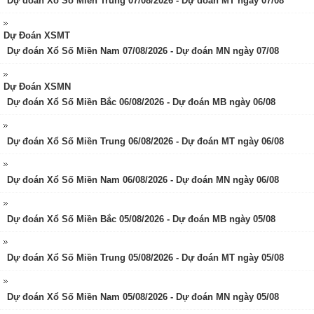
Dự đoán Xổ Số Miền Trung 07/08/2026 - Dự đoán MT ngày 07/08
Dự Đoán XSMT
Dự đoán Xổ Số Miền Nam 07/08/2026 - Dự đoán MN ngày 07/08
Dự Đoán XSMN
Dự đoán Xổ Số Miền Bắc 06/08/2026 - Dự đoán MB ngày 06/08
Dự đoán Xổ Số Miền Trung 06/08/2026 - Dự đoán MT ngày 06/08
Dự đoán Xổ Số Miền Nam 06/08/2026 - Dự đoán MN ngày 06/08
Dự đoán Xổ Số Miền Bắc 05/08/2026 - Dự đoán MB ngày 05/08
Dự đoán Xổ Số Miền Trung 05/08/2026 - Dự đoán MT ngày 05/08
Dự đoán Xổ Số Miền Nam 05/08/2026 - Dự đoán MN ngày 05/08