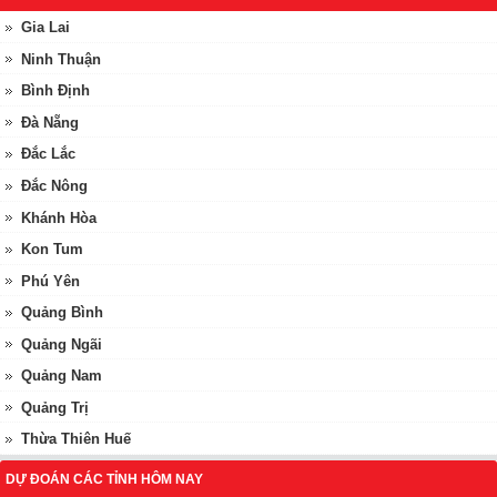
Gia Lai
Ninh Thuận
Bình Định
Đà Nẵng
Đắc Lắc
Đắc Nông
Khánh Hòa
Kon Tum
Phú Yên
Quảng Bình
Quảng Ngãi
Quảng Nam
Quảng Trị
Thừa Thiên Huế
DỰ ĐOÁN CÁC TỈNH HÔM NAY