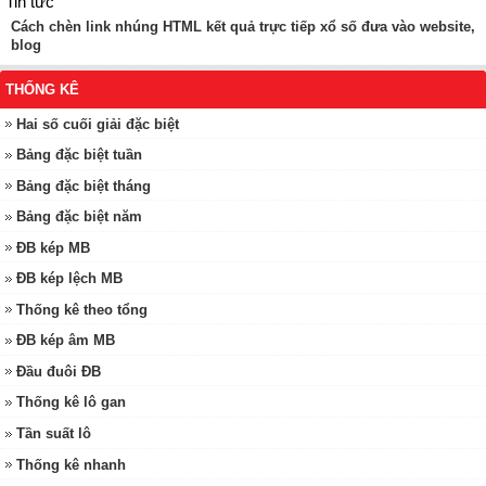
Tin tức
Cách chèn link nhúng HTML kết quả trực tiếp xổ số đưa vào website,
blog
THỐNG KÊ
Hai số cuối giải đặc biệt
Bảng đặc biệt tuần
Bảng đặc biệt tháng
Bảng đặc biệt năm
ĐB kép MB
ĐB kép lệch MB
Thống kê theo tổng
ĐB kép âm MB
Đầu đuôi ĐB
Thống kê lô gan
Tần suất lô
Thống kê nhanh