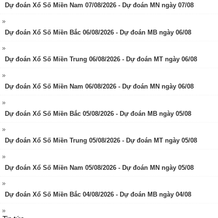
Dự đoán Xổ Số Miền Nam 07/08/2026 - Dự đoán MN ngày 07/08
Dự đoán Xổ Số Miền Bắc 06/08/2026 - Dự đoán MB ngày 06/08
Dự đoán Xổ Số Miền Trung 06/08/2026 - Dự đoán MT ngày 06/08
Dự đoán Xổ Số Miền Nam 06/08/2026 - Dự đoán MN ngày 06/08
Dự đoán Xổ Số Miền Bắc 05/08/2026 - Dự đoán MB ngày 05/08
Dự đoán Xổ Số Miền Trung 05/08/2026 - Dự đoán MT ngày 05/08
Dự đoán Xổ Số Miền Nam 05/08/2026 - Dự đoán MN ngày 05/08
Dự đoán Xổ Số Miền Bắc 04/08/2026 - Dự đoán MB ngày 04/08