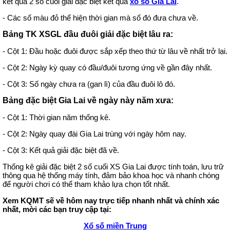
kết quả 2 số cuối giải đặc biệt kết quả
xổ số Gia Lai
.
- Các số màu đỏ thể hiện thời gian mà số đó đưa chưa về.
Bảng TK XSGL đầu đuôi giải đặc biệt lâu ra:
- Cột 1: Đầu hoặc đuôi được sắp xếp theo thứ từ lâu về nhất trở lại.
- Cột 2: Ngày kỳ quay có đầu/đuôi tương ứng về gần đây nhất.
- Cột 3: Số ngày chưa ra (gan lì) của đầu đuôi lô đó.
Bảng đặc biệt Gia Lai về ngày này năm xưa:
- Cột 1: Thời gian năm thống kê.
- Cột 2: Ngày quay đài Gia Lai trùng với ngày hôm nay.
- Cột 3: Kết quả giải đặc biệt đã về.
Thống kê giải đặc biệt 2 số cuối XS Gia Lai được tính toán, lưu trữ
thông qua hệ thống máy tính, đảm bảo khoa học và nhanh chóng
để người chơi có thể tham khảo lựa chọn tốt nhất.
Xem KQMT sẽ về hôm nay trực tiếp nhanh nhất và chính xác
nhất, mời các bạn truy cập tại:
Xổ số miền Trung