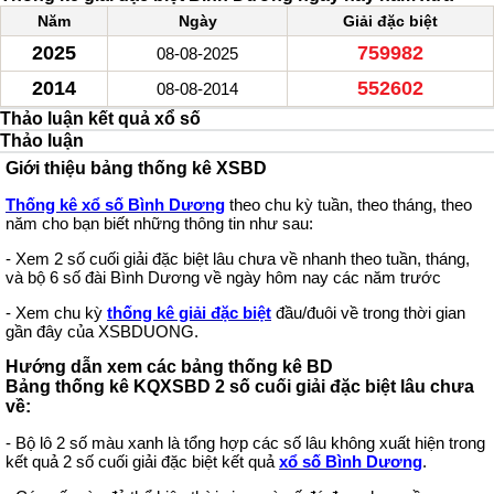
Năm
Ngày
Giải đặc biệt
2025
759982
08-08-2025
2014
552602
08-08-2014
Thảo luận kết quả xổ số
Thảo luận
Giới thiệu bảng thống kê XSBD
Thống kê xổ số Bình Dương
theo chu kỳ tuần, theo tháng, theo
năm cho bạn biết những thông tin như sau:
- Xem 2 số cuối giải đặc biệt lâu chưa về nhanh theo tuần, tháng,
và bộ 6 số đài Bình Dương về ngày hôm nay các năm trước
- Xem chu kỳ
thống kê giải đặc biệt
đầu/đuôi về trong thời gian
gần đây của XSBDUONG.
Hướng dẫn xem các bảng thống kê BD
Bảng thống kê KQXSBD 2 số cuối giải đặc biệt lâu chưa
về:
- Bộ lô 2 số màu xanh là tổng hợp các số lâu không xuất hiện trong
kết quả 2 số cuối giải đặc biệt kết quả
xổ số Bình Dương
.