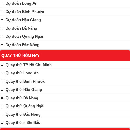
Dự đoán Long An
Dự đoán Bình Phước
Dự đoán Hậu Giang
Dự đoán Đà Nẵng
Dự đoán Quảng Ngãi
Dự đoán Đắc Nông
QUAY THỬ HÔM NAY
Quay thử TP Hồ Chí Minh
Quay thử Long An
Quay thử Bình Phước
Quay thử Hậu Giang
Quay thử Đà Nẵng
Quay thử Quảng Ngãi
Quay thử Đắc Nông
Quay thử miền Bắc