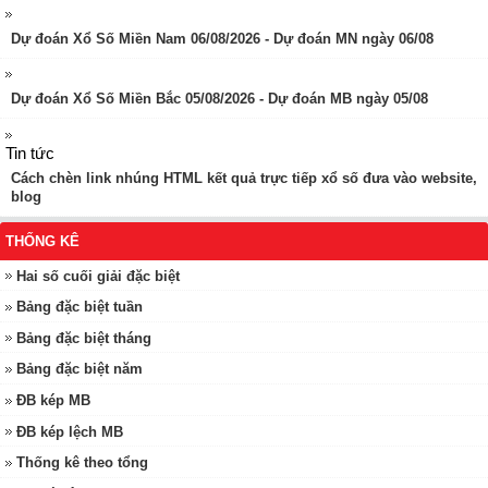
Dự đoán Xổ Số Miền Nam 06/08/2026 - Dự đoán MN ngày 06/08
Dự đoán Xổ Số Miền Bắc 05/08/2026 - Dự đoán MB ngày 05/08
Tin tức
Cách chèn link nhúng HTML kết quả trực tiếp xổ số đưa vào website,
blog
THỐNG KÊ
Hai số cuối giải đặc biệt
Bảng đặc biệt tuần
Bảng đặc biệt tháng
Bảng đặc biệt năm
ĐB kép MB
ĐB kép lệch MB
Thống kê theo tổng