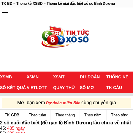
TK BD – Thống kê XSBD – Thống kê giải đặc biệt xổ số Bình Dương
XSMB
XSMN
XSMT
DỰ ĐOÁN
THỐNG KÊ
SỔ KẾT QUẢ
VIETLOTT
QUAY THỬ
SỔ MƠ
TK CẦU
Mời bạn xem
cùng chuyên gia
Dự đoán miền Bắc
TK GĐB
Theo tuần
Theo tháng
Theo năm
Theo tổng
2 số cuối đặc biệt (đề gan lì) Bình Dương lâu chưa về nhất
45:
485 ngày