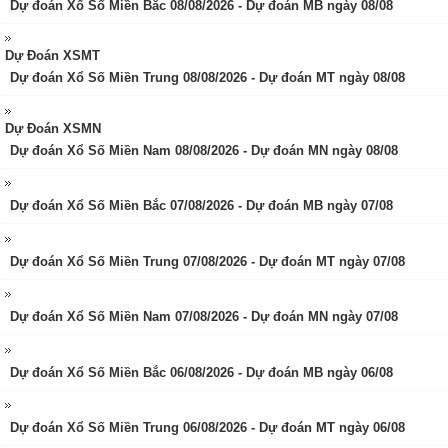
Dự đoán Xổ Số Miền Bắc 08/08/2026 - Dự đoán MB ngày 08/08
Dự Đoán XSMT
Dự đoán Xổ Số Miền Trung 08/08/2026 - Dự đoán MT ngày 08/08
Dự Đoán XSMN
Dự đoán Xổ Số Miền Nam 08/08/2026 - Dự đoán MN ngày 08/08
Dự đoán Xổ Số Miền Bắc 07/08/2026 - Dự đoán MB ngày 07/08
Dự đoán Xổ Số Miền Trung 07/08/2026 - Dự đoán MT ngày 07/08
Dự đoán Xổ Số Miền Nam 07/08/2026 - Dự đoán MN ngày 07/08
Dự đoán Xổ Số Miền Bắc 06/08/2026 - Dự đoán MB ngày 06/08
Dự đoán Xổ Số Miền Trung 06/08/2026 - Dự đoán MT ngày 06/08