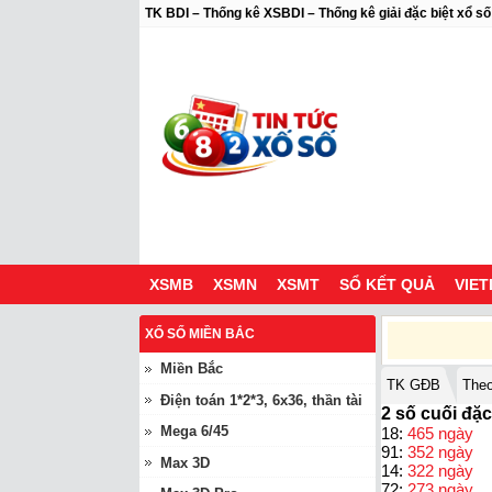
TK BDI – Thống kê XSBDI – Thống kê giải đặc biệt xổ số
XSMB
XSMN
XSMT
SỔ KẾT QUẢ
VIE
XỔ SỐ MIỀN BẮC
Miền Bắc
TK GĐB
Theo
Điện toán 1*2*3, 6x36, thần tài
2 số cuối đặc
Mega 6/45
18:
465 ngày
91:
352 ngày
Max 3D
14:
322 ngày
72:
273 ngày