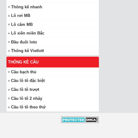
Thống kê nhanh
Lô rơi MB
Lô câm MB
Lô xiên miền Bắc
Đầu đuôi loto
Thống kê Vietlott
THỐNG KÊ CẦU
Cầu bạch thủ
Cầu lô tô đặc biệt
Cầu lô tô trượt
Cầu lô tô 2 nháy
Cầu lô tô theo thứ