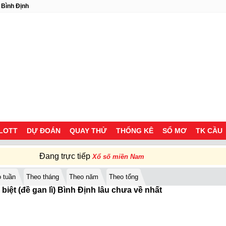
 Bình Định
TLOTT
DỰ ĐOÁN
QUAY THỬ
THỐNG KÊ
SỔ MƠ
TK CẦU
Đang trực tiếp
Xổ số miền Nam
 tuần
Theo tháng
Theo năm
Theo tổng
 biệt (đề gan lì) Bình Định lâu chưa về nhất