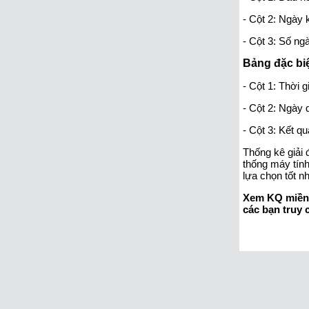
- Cột 2: Ngày 
- Cột 3: Số ngà
Bảng đặc bi
- Cột 1: Thời 
- Cột 2: Ngày 
- Cột 3: Kết qu
Thống kê giải 
thống máy tín
lựa chọn tốt n
Xem KQ miền t
các bạn truy c