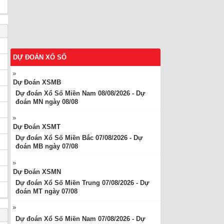
DỰ ĐOÁN XỔ SỐ
Dự Đoán XSMB
Dự đoán Xổ Số Miền Nam 08/08/2026 - Dự
đoán MN ngày 08/08
Dự Đoán XSMT
Dự đoán Xổ Số Miền Bắc 07/08/2026 - Dự
đoán MB ngày 07/08
Dự Đoán XSMN
Dự đoán Xổ Số Miền Trung 07/08/2026 - Dự
đoán MT ngày 07/08
Dự đoán Xổ Số Miền Nam 07/08/2026 - Dự