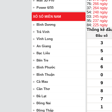
Max 3D Pro
76:
266 ngày
Power 6/55
37:
264 ngày
54:
248 ngày
03:
245 ngày
XỔ SỐ MIỀN NAM
95:
237 ngày
84:
225 ngày
Bình Dương
Thống kê đầu
Trà Vinh
Đầu số
Vĩnh Long
3
An Giang
5
Bạc Liêu
4
Bến Tre
6
Bình Phước
0
Bình Thuận
Cà Mau
9
Cần Thơ
8
Đà Lạt
7
Đồng Nai
1
Đồng Tháp