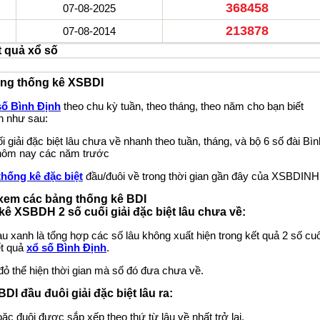
368458
07-08-2025
213878
07-08-2014
t quả xổ số
bảng thống kê XSBDI
số Bình Định
theo chu kỳ tuần, theo tháng, theo năm cho bạn biết
n như sau:
i giải đặc biệt lâu chưa về nhanh theo tuần, tháng, và bộ 6 số đài Bìn
hôm nay các năm trước
thống kê đặc biệt
đầu/đuôi về trong thời gian gần đây của XSBDINH
em các bảng thống kê BDI
ê XSBDH 2 số cuối giải đặc biệt lâu chưa về:
àu xanh là tổng hợp các số lâu không xuất hiện trong kết quả 2 số cuố
ết quả
xổ số Bình Định
.
ỏ thể hiện thời gian mà số đó đưa chưa về.
I đầu đuôi giải đặc biệt lâu ra:
oặc đuôi được sắp xếp theo thứ từ lâu về nhất trở lại.