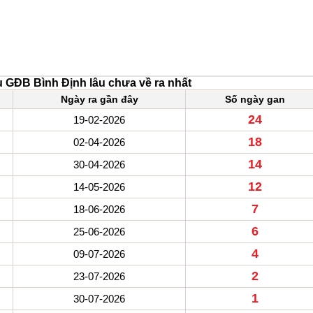
 GĐB Bình Định lâu chưa về ra nhất
Ngày ra gần đây
Số ngày gan
24
19-02-2026
18
02-04-2026
14
30-04-2026
12
14-05-2026
7
18-06-2026
6
25-06-2026
4
09-07-2026
2
23-07-2026
1
30-07-2026