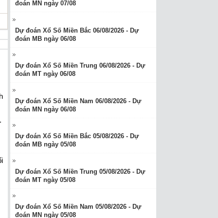
đoán MN ngày 07/08
Dự đoán Xổ Số Miền Bắc 06/08/2026 - Dự
đoán MB ngày 06/08
Dự đoán Xổ Số Miền Trung 06/08/2026 - Dự
đoán MT ngày 06/08
h
Dự đoán Xổ Số Miền Nam 06/08/2026 - Dự
đoán MN ngày 06/08
.
Dự đoán Xổ Số Miền Bắc 05/08/2026 - Dự
đoán MB ngày 05/08
i
Dự đoán Xổ Số Miền Trung 05/08/2026 - Dự
đoán MT ngày 05/08
Dự đoán Xổ Số Miền Nam 05/08/2026 - Dự
đoán MN ngày 05/08