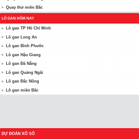
Quay thử miền Bắc
LÔ GAN HÔM NAY
Lô gan TP Hồ Chí Minh
Lô gan Long An
Lô gan Bình Phước
Lô gan Hậu Giang
Lô gan Đà Nẵng
Lô gan Quảng Ngãi
Lô gan Đắc Nông
Lô gan miền Bắc
DỰ ĐOÁN XỔ SỐ