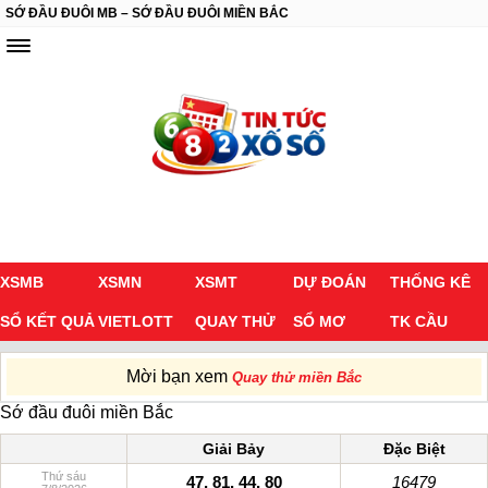
SỚ ĐẦU ĐUÔI MB – SỚ ĐẦU ĐUÔI MIỀN BẮC
XSMB
XSMN
XSMT
DỰ ĐOÁN
THỐNG KÊ
SỔ KẾT QUẢ
VIETLOTT
QUAY THỬ
SỔ MƠ
TK CẦU
Mời bạn xem
Quay thử miền Bắc
Sớ đầu đuôi miền Bắc
Giải Bảy
Đặc Biệt
Thứ sáu
47, 81, 44, 80
164
79