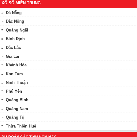
XỔ SỐ MIỀN TRUNG
Đà Nẵng
Đắc Nông
Quảng Ngãi
Bình Định
Đắc Lắc
Gia Lai
Khánh Hòa
Kon Tum
Ninh Thuận
Phú Yên
Quảng Bình
Quảng Nam
Quảng Trị
Thừa Thiên Huế