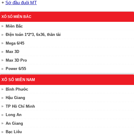
+
Sớ đầu đuôi MT
XỔ SỐ MIỀN BẮC
Miền Bắc
Điện toán 1*2*3, 6x36, thần tài
Mega 6/45
Max 3D
Max 3D Pro
Power 6/55
XỔ SỐ MIỀN NAM
Bình Phước
Hậu Giang
TP Hồ Chí Minh
Long An
An Giang
Bạc Liêu