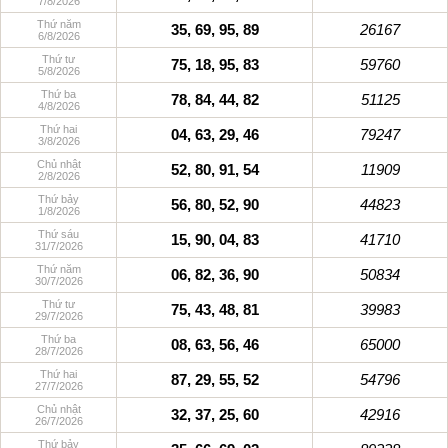
7/8/2026
Thứ năm
35, 69, 95, 89
261
67
6/8/2026
Thứ tư
75, 18, 95, 83
597
60
5/8/2026
Thứ ba
78, 84, 44, 82
511
25
4/8/2026
Thứ hai
04, 63, 29, 46
792
47
3/8/2026
Chủ nhật
52, 80, 91, 54
119
09
2/8/2026
Thứ bảy
56, 80, 52, 90
448
23
1/8/2026
Thứ sáu
15, 90, 04, 83
417
10
31/7/2026
Thứ năm
06, 82, 36, 90
508
34
30/7/2026
Thứ tư
75, 43, 48, 81
399
83
29/7/2026
Thứ ba
08, 63, 56, 46
650
00
28/7/2026
Thứ hai
87, 29, 55, 52
547
96
27/7/2026
Chủ nhật
32, 37, 25, 60
429
16
26/7/2026
Thứ bảy