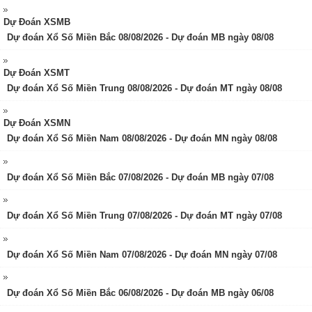
Dự Đoán XSMB
Dự đoán Xổ Số Miền Bắc 08/08/2026 - Dự đoán MB ngày 08/08
Dự Đoán XSMT
Dự đoán Xổ Số Miền Trung 08/08/2026 - Dự đoán MT ngày 08/08
Dự Đoán XSMN
Dự đoán Xổ Số Miền Nam 08/08/2026 - Dự đoán MN ngày 08/08
Dự đoán Xổ Số Miền Bắc 07/08/2026 - Dự đoán MB ngày 07/08
Dự đoán Xổ Số Miền Trung 07/08/2026 - Dự đoán MT ngày 07/08
Dự đoán Xổ Số Miền Nam 07/08/2026 - Dự đoán MN ngày 07/08
Dự đoán Xổ Số Miền Bắc 06/08/2026 - Dự đoán MB ngày 06/08