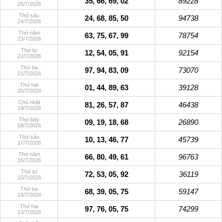
35, 66, 69, 02
892
28
25/7/2026
Thứ sáu
24, 68, 85, 50
947
38
24/7/2026
Thứ năm
63, 75, 67, 99
787
54
23/7/2026
Thứ tư
12, 54, 05, 91
921
54
22/7/2026
Thứ ba
97, 94, 83, 09
730
70
21/7/2026
Thứ hai
01, 44, 89, 63
391
28
20/7/2026
Chủ nhật
81, 26, 57, 87
464
38
19/7/2026
Thứ bảy
09, 19, 18, 68
268
90
18/7/2026
Thứ sáu
10, 13, 46, 77
457
39
17/7/2026
Thứ năm
66, 80, 49, 61
967
63
16/7/2026
Thứ tư
72, 53, 05, 92
361
19
15/7/2026
Thứ ba
68, 39, 05, 75
591
47
14/7/2026
Thứ hai
97, 76, 05, 75
742
99
13/7/2026