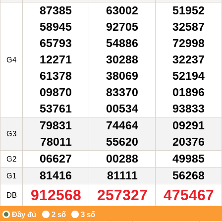
87385
63002
51952
58945
92705
32587
65793
54886
72998
12271
30288
32237
G4
61378
38069
52194
09870
83370
01896
53761
00534
93833
79831
74464
09291
G3
78011
55620
20376
06627
00288
49985
G2
81416
81111
56268
G1
912568
257327
475467
ĐB