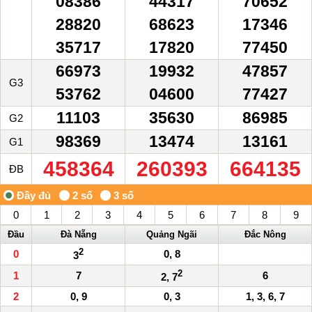
08386
44317
70652
28820
68623
17346
35717
17820
77450
66973
19932
47857
G3
53762
04600
77427
11103
35630
86985
G2
98369
13474
13161
G1
458364
260393
664135
ĐB
0
1
2
3
4
5
6
7
8
9
Đầu
Đà Nẵng
Quảng Ngãi
Đắc Nông
2
0
0, 8
3
2
1
7
6
2, 7
2
0, 9
0, 3
1, 3, 6, 7