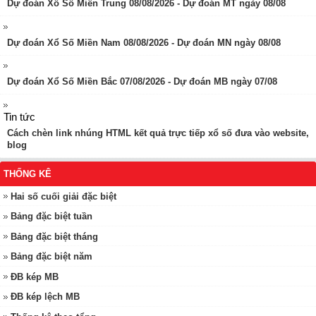
Dự đoán Xổ Số Miền Trung 08/08/2026 - Dự đoán MT ngày 08/08
Dự đoán Xổ Số Miền Nam 08/08/2026 - Dự đoán MN ngày 08/08
Dự đoán Xổ Số Miền Bắc 07/08/2026 - Dự đoán MB ngày 07/08
Tin tức
Cách chèn link nhúng HTML kết quả trực tiếp xổ số đưa vào website,
blog
THỐNG KÊ
Hai số cuối giải đặc biệt
Bảng đặc biệt tuần
Bảng đặc biệt tháng
Bảng đặc biệt năm
ĐB kép MB
ĐB kép lệch MB