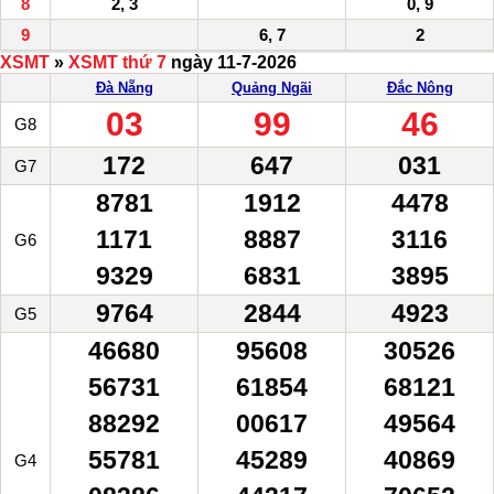
8
2, 3
0, 9
9
6, 7
2
XSMT
»
XSMT thứ 7
ngày 11-7-2026
Đà Nẵng
Quảng Ngãi
Đắc Nông
03
99
46
G8
172
647
031
G7
8781
1912
4478
1171
8887
3116
G6
9329
6831
3895
9764
2844
4923
G5
46680
95608
30526
56731
61854
68121
88292
00617
49564
55781
45289
40869
G4