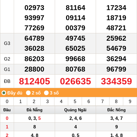
02973
81164
17234
93997
09114
18719
77269
00379
48721
64789
49745
25962
G3
36028
65025
54679
86203
99668
36294
G2
28800
80768
96799
G1
812405
026635
334359
ĐB
0
1
2
3
4
5
6
7
8
9
Đầu
Đà Nẵng
Quảng Ngãi
Đắc Nông
0
0, 3,
5
2, 4, 6
3, 4, 7
1
8
4
9
2
4, 8
0, 5
1, 4, 8