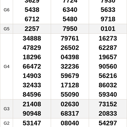
3629
7724
7930
5438
6340
5633
G6
6712
5480
9718
2257
7950
0101
G5
34888
79761
16273
47829
26502
62287
18296
04398
19657
66472
32236
90560
G4
14903
59679
56216
32433
17128
86032
84596
55090
59340
21408
02630
73152
G3
90948
68317
20833
53147
08040
54297
G2