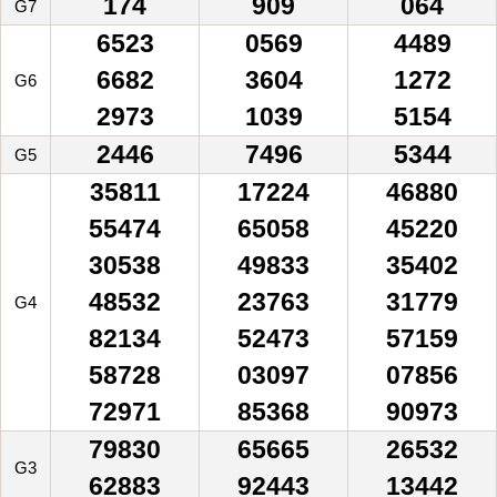
174
909
064
G7
6523
0569
4489
6682
3604
1272
G6
2973
1039
5154
2446
7496
5344
G5
35811
17224
46880
55474
65058
45220
30538
49833
35402
48532
23763
31779
G4
82134
52473
57159
58728
03097
07856
72971
85368
90973
79830
65665
26532
G3
62883
92443
13442