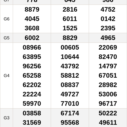
8879
2816
4752
4045
6011
0142
G6
3608
1525
2395
6002
8829
4965
G5
08966
00605
22069
63895
10644
82470
96256
43792
14797
65258
58812
67051
G4
62202
08837
28982
22224
49727
53006
59970
77010
96717
03858
67174
50222
G3
31569
95568
49611