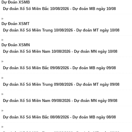
Dự Đoán XSMB
Dự đoán Xổ Số Miền Bắc 10/08/2026 - Dự đoán MB ngày 10/08
Dự Đoán XSMT
Dự đoán Xổ Số Miền Trung 10/08/2026 - Dự đoán MT ngày 10/08
Dự Đoán XSMN
Dự đoán Xổ Số Miền Nam 10/08/2026 - Dự đoán MN ngày 10/08
Dự đoán Xổ Số Miền Bắc 09/08/2026 - Dự đoán MB ngày 09/08
Dự đoán Xổ Số Miền Trung 09/08/2026 - Dự đoán MT ngày 09/08
Dự đoán Xổ Số Miền Nam 09/08/2026 - Dự đoán MN ngày 09/08
Dự đoán Xổ Số Miền Bắc 08/08/2026 - Dự đoán MB ngày 08/08