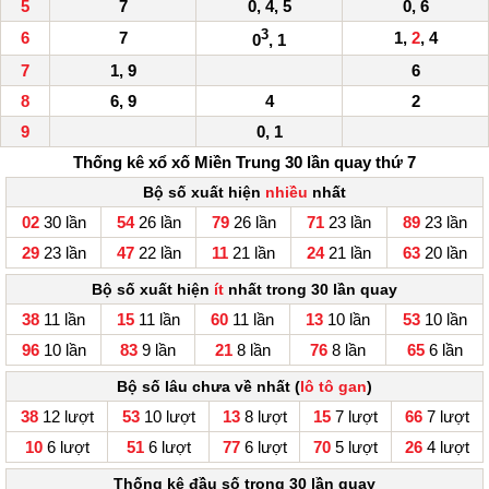
5
7
0, 4, 5
0, 6
3
6
7
1,
2
, 4
0
, 1
7
1, 9
6
8
6, 9
4
2
9
0, 1
Thống kê xổ xố Miền Trung 30 lần quay thứ 7
Bộ số xuất hiện
nhiều
nhất
02
30 lần
54
26 lần
79
26 lần
71
23 lần
89
23 lần
29
23 lần
47
22 lần
11
21 lần
24
21 lần
63
20 lần
Bộ số xuất hiện
ít
nhất trong 30 lần quay
38
11 lần
15
11 lần
60
11 lần
13
10 lần
53
10 lần
96
10 lần
83
9 lần
21
8 lần
76
8 lần
65
6 lần
Bộ số lâu chưa về nhất (
lô tô gan
)
38
12 lượt
53
10 lượt
13
8 lượt
15
7 lượt
66
7 lượt
10
6 lượt
51
6 lượt
77
6 lượt
70
5 lượt
26
4 lượt
Thống kê đầu số trong 30 lần quay