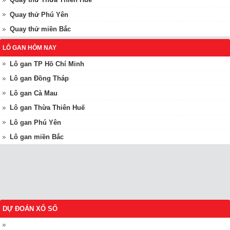
Quay thử Phú Yên
Quay thử miền Bắc
LÔ GAN HÔM NAY
Lô gan TP Hồ Chí Minh
Lô gan Đồng Tháp
Lô gan Cà Mau
Lô gan Thừa Thiên Huế
Lô gan Phú Yên
Lô gan miền Bắc
DỰ ĐOÁN XỔ SỐ