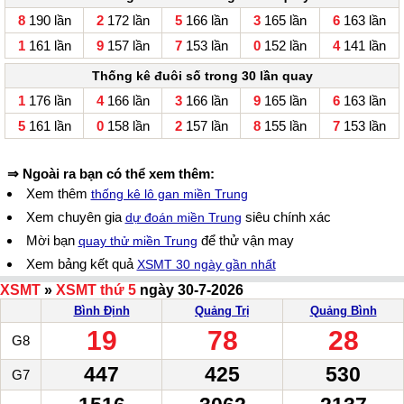
8
190 lần
2
172 lần
5
166 lần
3
165 lần
6
163 lần
1
161 lần
9
157 lần
7
153 lần
0
152 lần
4
141 lần
Thống kê đuôi số trong 30 lần quay
1
176 lần
4
166 lần
3
166 lần
9
165 lần
6
163 lần
5
161 lần
0
158 lần
2
157 lần
8
155 lần
7
153 lần
⇒ Ngoài ra bạn có thể xem thêm:
Xem thêm
thống kê lô gan miền Trung
Xem chuyên gia
siêu chính xác
dự đoán miền Trung
Mời bạn
để thử vận may
quay thử miền Trung
Xem bảng kết quả
XSMT 30 ngày gần nhất
XSMT
»
XSMT thứ 5
ngày 30-7-2026
Bình Định
Quảng Trị
Quảng Bình
19
78
28
G8
447
425
530
G7