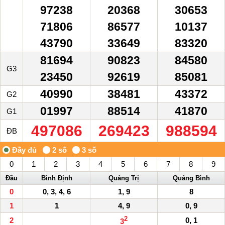
97238
20368
30653
71806
86577
10137
43790
33649
83320
81694
90823
84580
G3
23450
92619
85081
40990
38481
43372
G2
01997
88514
41870
G1
497086
269423
988594
ĐB
0
1
2
3
4
5
6
7
8
9
Đầu
Bình Định
Quảng Trị
Quảng Bình
0
0, 3, 4, 6
1, 9
8
1
1
4, 9
0, 9
2
2
0, 1
3