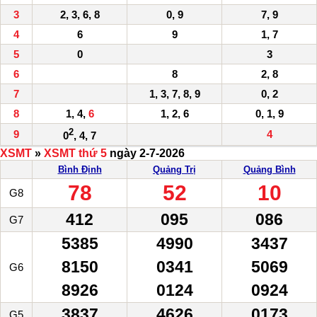
3
2, 3, 6, 8
0, 9
7, 9
4
6
9
1, 7
5
0
3
6
8
2, 8
7
1, 3, 7, 8, 9
0, 2
8
1, 4,
6
1, 2, 6
0, 1, 9
2
9
4
0
, 4, 7
XSMT
»
XSMT thứ 5
ngày 2-7-2026
Bình Định
Quảng Trị
Quảng Bình
78
52
10
G8
412
095
086
G7
5385
4990
3437
8150
0341
5069
G6
8926
0124
0924
3837
4626
0173
G5