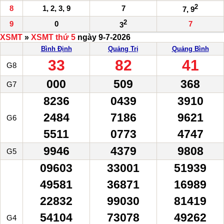
2
8
1, 2, 3, 9
7
7, 9
2
9
0
7
3
XSMT
»
XSMT thứ 5
ngày 9-7-2026
Bình Định
Quảng Trị
Quảng Bình
33
82
41
G8
000
509
368
G7
8236
0439
3910
2484
7186
9621
G6
5511
0773
4747
9946
4379
9808
G5
09603
33001
51939
49581
36871
16989
22832
99030
81419
54104
73078
49262
G4