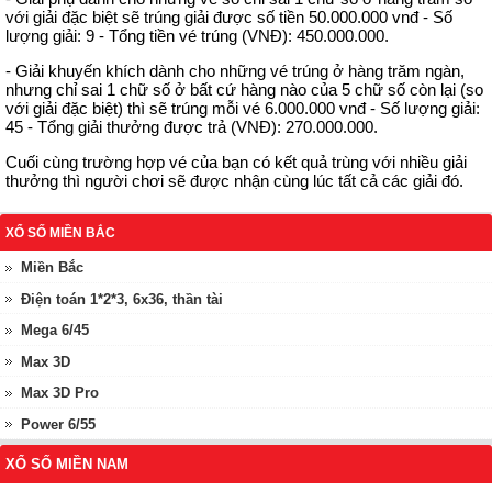
với giải đặc biệt sẽ trúng giải được số tiền 50.000.000 vnđ - Số
lượng giải: 9 - Tổng tiền vé trúng (VNĐ): 450.000.000.
- Giải khuyến khích dành cho những vé trúng ở hàng trăm ngàn,
nhưng chỉ sai 1 chữ số ở bất cứ hàng nào của 5 chữ số còn lại (so
với giải đặc biệt) thì sẽ trúng mỗi vé 6.000.000 vnđ - Số lượng giải:
45 - Tổng giải thưởng được trả (VNĐ): 270.000.000.
Cuối cùng trường hợp vé của bạn có kết quả trùng với nhiều giải
thưởng thì người chơi sẽ được nhận cùng lúc tất cả các giải đó.
XỔ SỐ MIỀN BẮC
Miền Bắc
Điện toán 1*2*3, 6x36, thần tài
Mega 6/45
Max 3D
Max 3D Pro
Power 6/55
XỔ SỐ MIỀN NAM