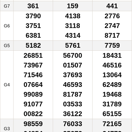
361
159
441
G7
3790
4138
2776
3751
3118
2747
G6
6381
4314
8717
5182
5761
7759
G5
26851
56700
18431
73967
01507
46516
71546
37693
13064
07664
46593
62489
G4
99089
81787
19468
91077
03533
31789
00822
36122
65155
98559
76033
72165
G3