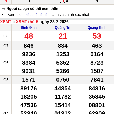
9
3
1,
3
, 4
9
⇒ Ngoài ra bạn có thể xem thêm:
Xem thêm
nhanh và chính xác nhất
kết quả xổ số
XSMT
»
XSMT thứ 5
ngày 23-7-2026
Bình Định
Quảng Trị
Quảng Bình
48
21
53
G8
846
834
463
G7
9236
1253
0164
8384
5352
8723
G6
9031
5266
1507
1571
0750
7841
G5
89176
44854
84316
18205
11782
35845
47536
15414
08801
52340
01813
62909
G4