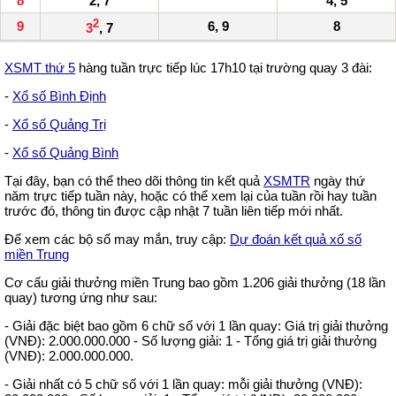
8
2, 7
4, 5
2
9
6, 9
8
3
, 7
XSMT thứ 5
hàng tuần trực tiếp lúc 17h10 tại trường quay 3 đài:
-
Xổ số Bình Định
-
Xổ số Quảng Trị
-
Xổ số Quảng Bình
Tại đây, bạn có thể theo dõi thông tin kết quả
XSMTR
ngày thứ
năm trực tiếp tuần này, hoặc có thể xem lại của tuần rồi hay tuần
trước đó, thông tin được cập nhật 7 tuần liên tiếp mới nhất.
Để xem các bộ số may mắn, truy cập:
Dự đoán kết quả xổ số
miền Trung
Cơ cấu giải thưởng miền Trung bao gồm 1.206 giải thưởng (18 lần
quay) tương ứng như sau:
- Giải đặc biệt bao gồm 6 chữ số với 1 lần quay: Giá trị giải thưởng
(VNĐ): 2.000.000.000 - Số lượng giải: 1 - Tổng giá trị giải thưởng
(VNĐ): 2.000.000.000.
- Giải nhất có 5 chữ số với 1 lần quay: mỗi giải thưởng (VNĐ):