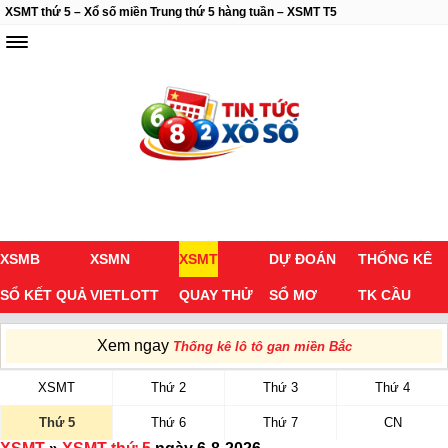
XSMT thứ 5 – Xổ số miền Trung thứ 5 hàng tuần – XSMT T5
XSMB
XSMN
XSMT
DỰ ĐOÁN
THỐNG KÊ
SỔ KẾT QUẢ
VIETLOTT
QUAY THỬ
SỔ MƠ
TK CẦU
Xem ngay
Thống kê lô tô gan miền Bắc
XSMT
Thứ 2
Thứ 3
Thứ 4
Thứ 5
Thứ 6
Thứ 7
CN