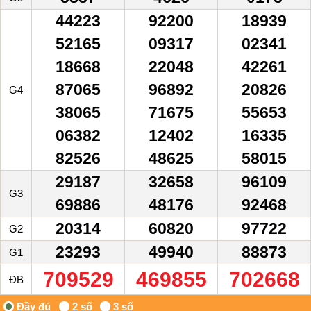
44223
92200
18939
52165
09317
02341
18668
22048
42261
87065
96892
20826
G4
38065
71675
55653
06382
12402
16335
82526
48625
58015
29187
32658
96109
G3
69886
48176
92468
20314
60820
97722
G2
23293
49940
88873
G1
709529
469855
702668
ĐB