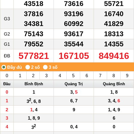
43518
73616
55721
37816
93196
16740
G3
34381
60992
41829
75143
93617
18313
G2
79552
35544
14355
G1
577821
167105
849416
ĐB
0
1
2
3
4
5
6
7
8
9
Đầu
Bình Định
Quảng Trị
Quảng Bình
0
1
3,
5
1, 8
2
1
6, 7
3, 4,
6
3
, 6, 8
2
1
, 4
9
1, 4, 9
3
1, 8, 9
6
2
4
0, 4
0
3