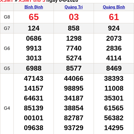
XSMT
»
XSMT thứ 5
ngày 6-8-2026
Bình Định
Quảng Trị
Quảng Bình
65
03
61
G8
124
858
924
G7
0686
1298
2073
9913
7740
2836
G6
3013
5274
4114
6988
8577
8469
G5
47143
44066
38393
14157
98895
11008
64631
34187
35301
85139
38854
61565
G4
00101
82787
56382
09638
93729
14295