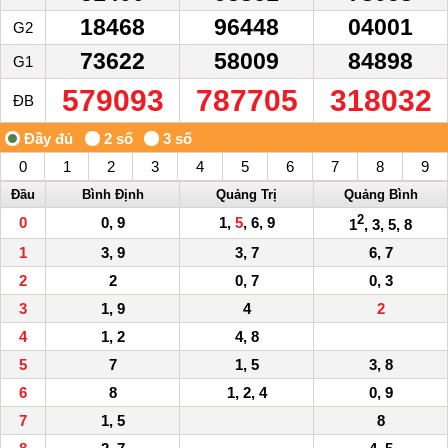
18468
96448
04001
G2
73622
58009
84898
G1
579093
787705
318032
ĐB
0
1
2
3
4
5
6
7
8
9
Đầu
Bình Định
Quảng Trị
Quảng Bình
2
0
0, 9
1,
5
, 6, 9
1
, 3, 5, 8
1
3, 9
3, 7
6, 7
2
2
0, 7
0, 3
3
1, 9
4
2
4
1, 2
4, 8
5
7
1, 5
3, 8
6
8
1, 2, 4
0, 9
7
1, 5
8