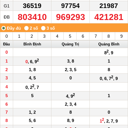
36519
97754
21987
G1
803410
969293
421281
ĐB
0
1
2
3
4
5
6
7
8
9
Đầu
Bình Định
Quảng Trị
Quảng Bình
2
0
8
, 9
2
1
3, 8
1
0
, 6, 9
2
1, 8
2, 3, 5
8
2
3
4, 5
0
0, 6, 7
, 9
2
4
0, 2
, 7
2
5
5
1
4, 9
6
2, 3, 4
7
1, 2
8
0
2
8
5, 6
8, 9
1
, 2, 7, 9