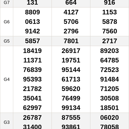
131
664
916
G7
8809
4127
1153
0613
5706
5878
G6
9142
2796
7560
5857
7801
2717
G5
18419
26917
89203
11371
19751
64785
76839
95144
72523
95393
61713
91484
G4
21782
59620
71205
35041
76499
30508
62997
99134
18501
26787
87555
06020
G3
31400
93861
78058