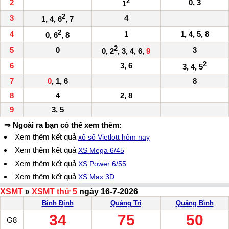
2
2
0, 3
1
2
3
4
1, 4, 6
, 7
2
4
1
1, 4, 5, 8
0, 6
, 8
2
5
0
3
0, 2
, 3, 4, 6,
9
2
6
3, 6
3, 4, 5
7
0
, 1, 6
8
8
4
2, 8
9
3, 5
⇒ Ngoài ra bạn có thể xem thêm:
Xem thêm kết quả
xổ số Vietlott hôm nay
Xem thêm kết quả
XS Mega 6/45
Xem thêm kết quả
XS Power 6/55
Xem thêm kết quả
XS Max 3D
XSMT
»
XSMT thứ 5
ngày 16-7-2026
Bình Định
Quảng Trị
Quảng Bình
34
75
50
G8