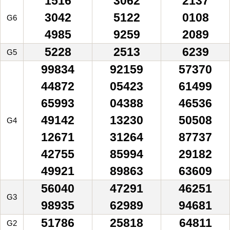
1516
3062
2137
3042
5122
0108
G6
4985
9259
2089
5228
2513
6239
G5
99834
92159
57370
44872
05423
61499
65993
04388
46536
49142
13230
50508
G4
12671
31264
87737
42755
85994
29182
49921
89863
63609
56040
47291
46251
G3
98935
62989
94681
51786
25818
64811
G2