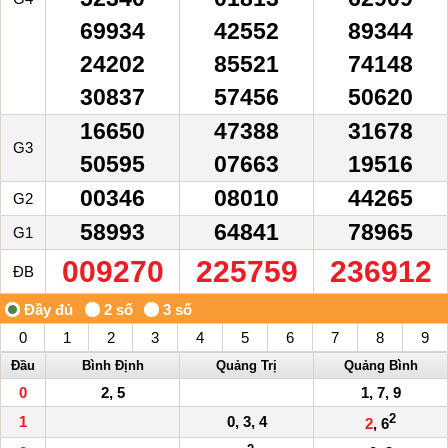
69934
42552
89344
24202
85521
74148
30837
57456
50620
16650
47388
31678
G3
50595
07663
19516
00346
08010
44265
G2
58993
64841
78965
G1
009270
225759
236912
ĐB
0
1
2
3
4
5
6
7
8
9
Đầu
Bình Định
Quảng Trị
Quảng Bình
0
2, 5
1, 7, 9
2
1
0, 3, 4
2
, 6