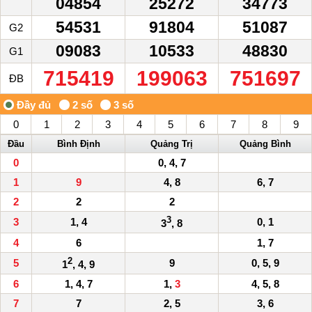
04854
25272
34773
54531
91804
51087
G2
09083
10533
48830
G1
715419
199063
751697
ĐB
0
1
2
3
4
5
6
7
8
9
Đầu
Bình Định
Quảng Trị
Quảng Bình
0
0, 4, 7
1
9
4, 8
6, 7
2
2
2
3
3
1, 4
0, 1
3
, 8
4
6
1, 7
2
5
9
0, 5, 9
1
, 4, 9
6
1, 4, 7
1,
3
4, 5, 8
7
7
2, 5
3, 6