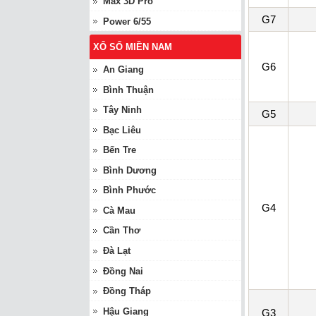
Max 3D Pro
G7
Power 6/55
XỔ SỐ MIỀN NAM
G6
An Giang
Bình Thuận
Tây Ninh
G5
Bạc Liêu
Bến Tre
Bình Dương
Bình Phước
G4
Cà Mau
Cần Thơ
Đà Lạt
Đồng Nai
Đồng Tháp
Hậu Giang
G3