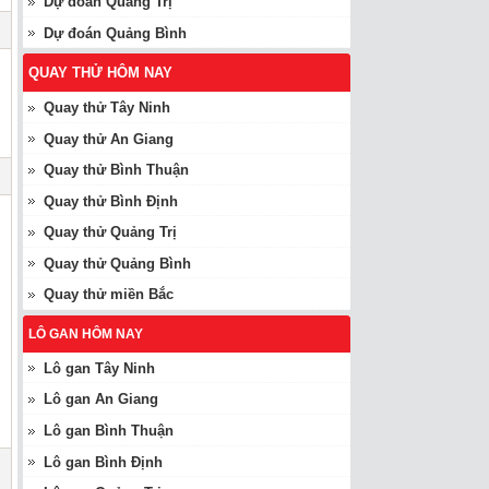
Dự đoán Quảng Trị
Dự đoán Quảng Bình
QUAY THỬ HÔM NAY
Quay thử Tây Ninh
Quay thử An Giang
Quay thử Bình Thuận
Quay thử Bình Định
Quay thử Quảng Trị
Quay thử Quảng Bình
Quay thử miền Bắc
LÔ GAN HÔM NAY
Lô gan Tây Ninh
Lô gan An Giang
Lô gan Bình Thuận
Lô gan Bình Định