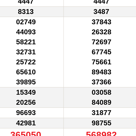
4447
4447
8313
3487
02749
37843
44093
26328
58221
72697
32731
67745
25722
75661
65610
89483
39895
37366
15349
03058
20256
84089
96693
31877
42981
98755
365050
568982