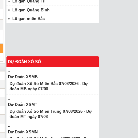
Lô gan Quảng Trị
Lô gan Quảng Bình
Lô gan miền Bắc
DỰ ĐOÁN XỔ SỐ
Dự Đoán XSMB
Dự đoán Xổ Số Miền Bắc 07/08/2026 - Dự
đoán MB ngày 07/08
Dự Đoán XSMT
Dự đoán Xổ Số Miền Trung 07/08/2026 - Dự
đoán MT ngày 07/08
Dự Đoán XSMN