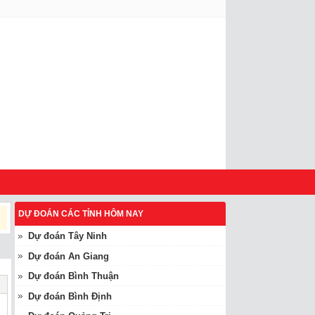
DỰ ĐOÁN CÁC TỈNH HÔM NAY
Dự đoán Tây Ninh
Dự đoán An Giang
Dự đoán Bình Thuận
Dự đoán Bình Định