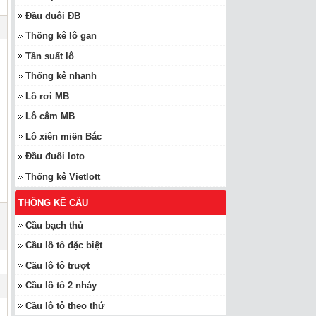
Đầu đuôi ĐB
Thống kê lô gan
Tần suất lô
Thống kê nhanh
Lô rơi MB
Lô câm MB
Lô xiên miền Bắc
Đầu đuôi loto
Thống kê Vietlott
THỐNG KÊ CẦU
Cầu bạch thủ
Cầu lô tô đặc biệt
Cầu lô tô trượt
Cầu lô tô 2 nháy
Cầu lô tô theo thứ