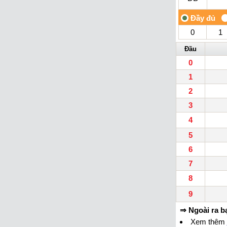
0
1
Đầu
0
1
2
3
4
5
6
7
8
9
⇒ Ngoài ra b
Xem thêm