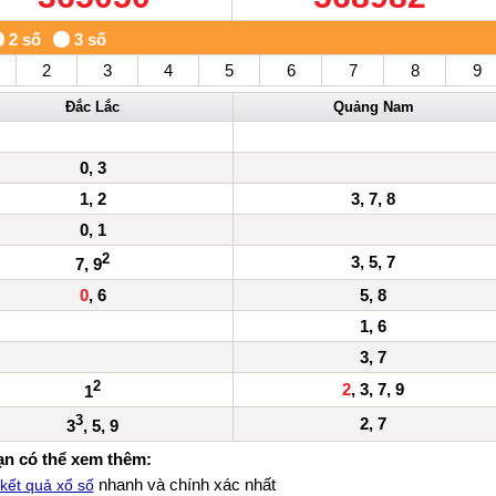
2
3
4
5
6
7
8
9
Đắc Lắc
Quảng Nam
0, 3
1, 2
3, 7, 8
0, 1
2
3, 5, 7
7, 9
0
, 6
5, 8
1, 6
3, 7
2
2
, 3, 7, 9
1
3
2, 7
3
, 5, 9
ạn có thể xem thêm:
nhanh và chính xác nhất
kết quả xổ số