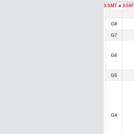
XSMT
»
XSMT
G8
G7
G6
G5
G4