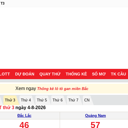
 T3
TLOTT
DỰ ĐOÁN
QUAY THỬ
THỐNG KÊ
SỔ MƠ
TK CẦU
Xem ngay
Thống kê lô tô gan miền Bắc
Thứ 3
Thứ 4
Thứ 5
Thứ 6
Thứ 7
CN
 thứ 3
ngày 4-8-2026
Đắc Lắc
Quảng Nam
46
57