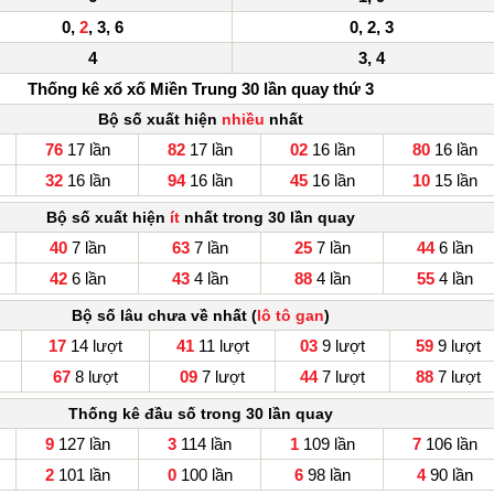
0,
2
, 3, 6
0, 2, 3
4
3, 4
Thống kê xổ xố Miền Trung 30 lần quay thứ 3
Bộ số xuất hiện
nhiều
nhất
76
17 lần
82
17 lần
02
16 lần
80
16 lần
32
16 lần
94
16 lần
45
16 lần
10
15 lần
Bộ số xuất hiện
ít
nhất trong 30 lần quay
40
7 lần
63
7 lần
25
7 lần
44
6 lần
42
6 lần
43
4 lần
88
4 lần
55
4 lần
Bộ số lâu chưa về nhất (
lô tô gan
)
17
14 lượt
41
11 lượt
03
9 lượt
59
9 lượt
67
8 lượt
09
7 lượt
44
7 lượt
88
7 lượt
Thống kê đầu số trong 30 lần quay
9
127 lần
3
114 lần
1
109 lần
7
106 lần
2
101 lần
0
100 lần
6
98 lần
4
90 lần