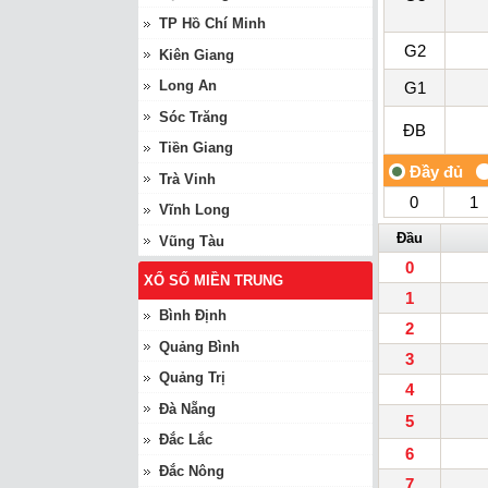
TP Hồ Chí Minh
G2
Kiên Giang
Long An
G1
Sóc Trăng
ĐB
Tiền Giang
Trà Vinh
0
1
Vĩnh Long
Đầu
Vũng Tàu
0
XỔ SỐ MIỀN TRUNG
1
Bình Định
2
Quảng Bình
3
Quảng Trị
4
Đà Nẵng
5
Đắc Lắc
6
Đắc Nông
7