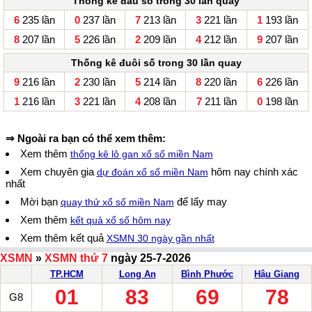
Thống kê đầu số trong 30 lần quay
6
235 lần
0
237 lần
7
213 lần
3
221 lần
1
193 lần
8
207 lần
5
226 lần
2
209 lần
4
212 lần
9
207 lần
Thống kê đuôi số trong 30 lần quay
9
216 lần
2
230 lần
5
214 lần
8
220 lần
6
226 lần
1
216 lần
3
221 lần
4
208 lần
7
211 lần
0
198 lần
⇒ Ngoài ra bạn có thể xem thêm:
Xem thêm
thống kê lô gan xổ số miền Nam
Xem chuyên gia
hôm nay chính xác
dự đoán xổ số miền Nam
nhất
Mời bạn
để lấy may
quay thử xổ số miền Nam
Xem thêm
kết quả xổ số hôm nay
Xem thêm kết quả
XSMN 30 ngày gần nhất
XSMN
»
XSMN thứ 7
ngày 25-7-2026
TP.HCM
Long An
Bình Phước
Hậu Giang
01
83
69
78
G8