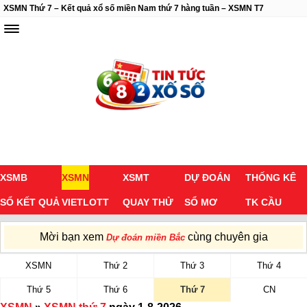
XSMN Thứ 7 – Kết quả xổ số miền Nam thứ 7 hàng tuần – XSMN T7
XSMB
XSMN
XSMT
DỰ ĐOÁN
THỐNG KÊ
SỔ KẾT QUẢ
VIETLOTT
QUAY THỬ
SỔ MƠ
TK CẦU
Mời bạn xem
cùng chuyên gia
Dự đoán miền Bắc
XSMN
Thứ 2
Thứ 3
Thứ 4
Thứ 5
Thứ 6
Thứ 7
CN