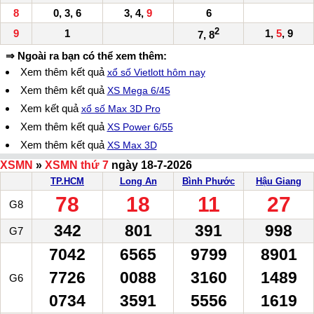
8
0, 3, 6
3, 4,
9
6
2
9
1
1,
5
, 9
7, 8
⇒ Ngoài ra bạn có thể xem thêm:
Xem thêm kết quả
xổ số Vietlott hôm nay
Xem thêm kết quả
XS Mega 6/45
Xem kết quả
xổ số Max 3D Pro
Xem thêm kết quả
XS Power 6/55
Xem thêm kết quả
XS Max 3D
XSMN
»
XSMN thứ 7
ngày 18-7-2026
TP.HCM
Long An
Bình Phước
Hậu Giang
78
18
11
27
G8
342
801
391
998
G7
7042
6565
9799
8901
7726
0088
3160
1489
G6
0734
3591
5556
1619