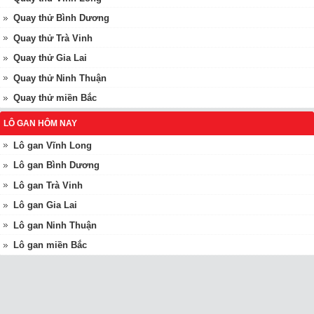
Quay thử Bình Dương
Quay thử Trà Vinh
Quay thử Gia Lai
Quay thử Ninh Thuận
Quay thử miền Bắc
LÔ GAN HÔM NAY
Lô gan Vĩnh Long
Lô gan Bình Dương
Lô gan Trà Vinh
Lô gan Gia Lai
Lô gan Ninh Thuận
Lô gan miền Bắc