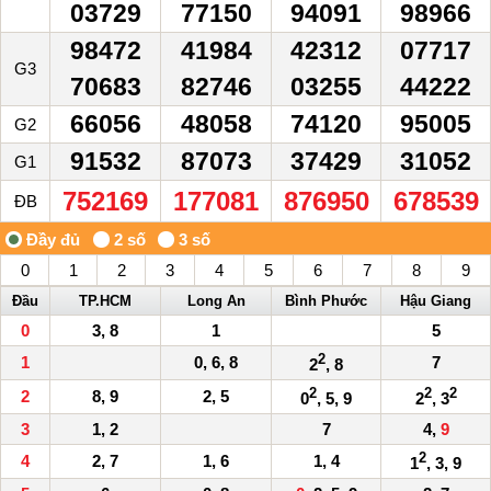
03729
77150
94091
98966
98472
41984
42312
07717
G3
70683
82746
03255
44222
66056
48058
74120
95005
G2
91532
87073
37429
31052
G1
752169
177081
876950
678539
ĐB
0
1
2
3
4
5
6
7
8
9
Đầu
TP.HCM
Long An
Bình Phước
Hậu Giang
0
3, 8
1
5
2
1
0, 6, 8
7
2
, 8
2
2
2
2
8, 9
2, 5
0
, 5, 9
2
, 3
3
1, 2
7
4,
9
2
4
2, 7
1, 6
1, 4
1
, 3, 9