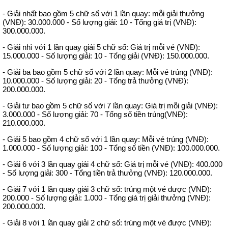
- Giải nhất bao gồm 5 chữ số với 1 lần quay: mỗi giải thưởng
(VNĐ): 30.000.000 - Số lượng giải: 10 - Tổng giá trị (VNĐ):
300.000.000.
- Giải nhì với 1 lần quay giải 5 chữ số: Giá trị mỗi vé (VNĐ):
15.000.000 - Số lượng giải: 10 - Tổng giải (VNĐ): 150.000.000.
- Giải ba bao gồm 5 chữ số với 2 lần quay: Mỗi vé trúng (VNĐ):
10.000.000 - Số lượng giải: 20 - Tổng trả thưởng (VNĐ):
200.000.000.
- Giải tư bao gồm 5 chữ số với 7 lần quay: Giá trị mỗi giải (VNĐ):
3.000.000 - Số lượng giải: 70 - Tổng số tiền trúng(VNĐ):
210.000.000.
- Giải 5 bao gồm 4 chữ số với 1 lần quay: Mỗi vé trúng (VNĐ):
1.000.000 - Số lượng giải: 100 - Tổng số tiền (VNĐ): 100.000.000.
- Giải 6 với 3 lần quay giải 4 chữ số: Giá trị mỗi vé (VNĐ): 400.000
- Số lượng giải: 300 - Tổng tiền trả thưởng (VNĐ): 120.000.000.
- Giải 7 với 1 lần quay giải 3 chữ số: trúng một vé được (VNĐ):
200.000 - Số lượng giải: 1.000 - Tổng giá trị giải thưởng (VNĐ):
200.000.000.
- Giải 8 với 1 lần quay giải 2 chữ số: trúng một vé được (VNĐ):