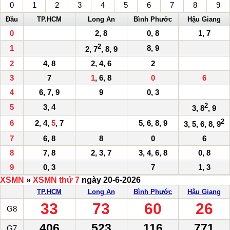
0
1
2
3
4
5
6
7
8
9
Đầu
TP.HCM
Long An
Bình Phước
Hậu Giang
0
2, 8
0, 8
1, 7
2
1
8, 9
2, 7
, 8, 9
2
4, 8
2, 4, 6
2
3
7
1
, 6, 8
0
6
4
6, 7, 9
9
0, 3
2
5
3, 4
3, 8
, 9
2
6
2, 4,
5
, 7
5, 6, 8, 9
3, 5, 6, 8, 9
7
6, 8
8
0
6
8
7, 8
2, 3, 7
3, 4, 6, 8
0, 8
9
0, 3
7
1, 3
XSMN
»
XSMN thứ 7
ngày 20-6-2026
TP.HCM
Long An
Bình Phước
Hậu Giang
33
73
60
26
G8
406
523
116
771
G7