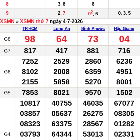
8
3, 8
8
2
9
2,
7
0, 3, 5
0
, 6
XSMN
»
XSMN thứ 7
ngày 4-7-2026
TP.HCM
Long An
Bình Phước
Hậu Giang
98
64
73
04
G8
817
417
881
716
G7
7252
2529
2860
6236
8102
2008
6359
4951
G6
2155
5858
5270
8001
7853
8021
9570
1502
G5
10817
40755
46035
67077
03857
05637
26275
08305
08323
63375
28567
01282
03793
64344
53013
02331
G4