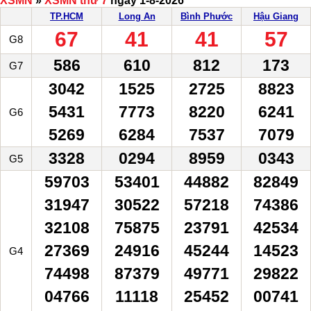
XSMN
»
XSMN thứ 7
ngày 1-8-2026
TP.HCM
Long An
Bình Phước
Hậu Giang
67
41
41
57
G8
586
610
812
173
G7
3042
1525
2725
8823
5431
7773
8220
6241
G6
5269
6284
7537
7079
3328
0294
8959
0343
G5
59703
53401
44882
82849
31947
30522
57218
74386
32108
75875
23791
42534
27369
24916
45244
14523
G4
74498
87379
49771
29822
04766
11118
25452
00741