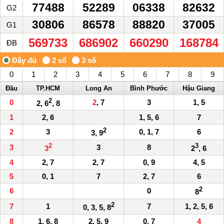
77488
52289
06338
82632
G2
30806
86578
88820
37005
G1
569733
686902
660290
168784
ĐB
0
1
2
3
4
5
6
7
8
9
Đầu
TP.HCM
Long An
Bình Phước
Hậu Giang
2
0
2
, 7
3
1, 5
2, 6
, 8
1
2, 6
1, 5, 6
7
2
2
3
0, 1, 7
6
3, 9
2
3
3
3
8
3
2
, 6
4
2, 7
2, 7
0, 9
4, 5
5
0, 1
7
2, 7
6
2
6
0
8
2
7
1
7
1, 2, 5, 6
0, 3, 5, 8
8
1, 6, 8
2, 5, 9
0, 7
4