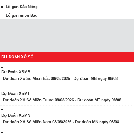
Lô gan Đắc Nông
Lô gan miền Bắc
DỰ ĐOÁN XỔ SỐ
Dự Đoán XSMB
Dự đoán Xổ Số Miền Bắc 08/08/2026 - Dự đoán MB ngày 08/08
Dự Đoán XSMT
Dự đoán Xổ Số Miền Trung 08/08/2026 - Dự đoán MT ngày 08/08
Dự Đoán XSMN
Dự đoán Xổ Số Miền Nam 08/08/2026 - Dự đoán MN ngày 08/08