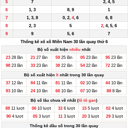
5
7
2, 4, 5
6
1, 3
8, 9
1
7
1, 3, 8
0, 2,
4
, 6
6, 8
8
2, 3
5
2
, 4, 5, 6
9
9
5, 6
7
Thống kê xổ xố Miền Nam 30 lần quay thứ 6
Bộ số xuất hiện
nhiều
nhất
23
28 lần
21
27 lần
59
25 lần
05
23 lần
95
23 lần
98
23 lần
33
23 lần
38
22 lần
54
22 lần
72
22 lần
Bộ số xuất hiện
ít
nhất trong 30 lần quay
37
12 lần
84
11 lần
81
11 lần
02
10 lần
44
10 lần
93
10 lần
24
10 lần
68
10 lần
07
10 lần
88
8 lần
Bộ số lâu chưa về nhất (
lô tô gan
)
88
11 lượt
06
10 lượt
32
6 lượt
15
5 lượt
02
4 lượt
90
4 lượt
05
3 lượt
11
3 lượt
20
3 lượt
29
3 lượt
Thống kê đầu số trong 30 lần quay