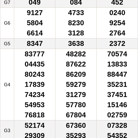
049
084
452
G7
9127
4733
0240
5804
8230
9254
G6
6614
3128
2764
8347
3638
2372
G5
83777
48282
70574
04435
87622
13833
80243
86209
88447
17839
59279
35231
G4
74234
31279
37451
54953
57780
15146
76818
67804
02759
52174
67360
07328
G3
29309
35293
54352