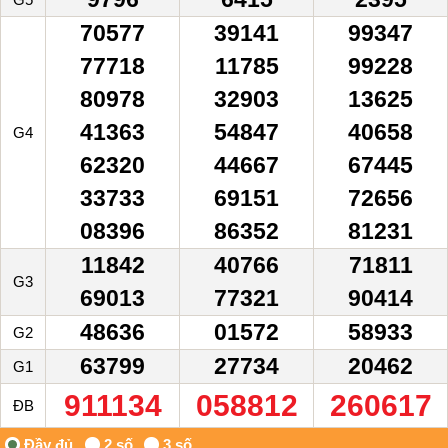
70577
39141
99347
77718
11785
99228
80978
32903
13625
41363
54847
40658
G4
62320
44667
67445
33733
69151
72656
08396
86352
81231
11842
40766
71811
G3
69013
77321
90414
48636
01572
58933
G2
63799
27734
20462
G1
911134
058812
260617
ĐB