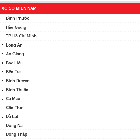
XỔ SỐ MIỀN NAM
Bình Phước
Hậu Giang
TP Hồ Chí Minh
Long An
An Giang
Bạc Liêu
Bến Tre
Bình Dương
Bình Thuận
Cà Mau
Cần Thơ
Đà Lạt
Đồng Nai
Đồng Tháp