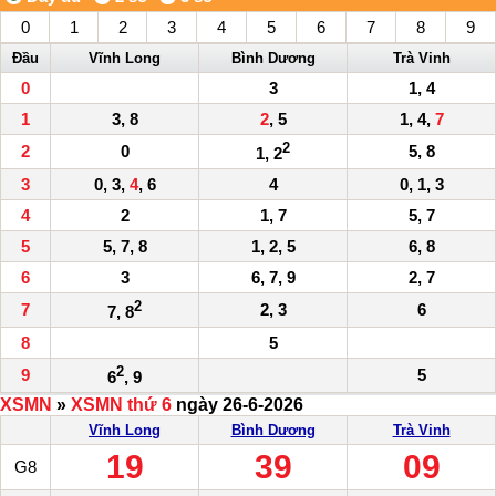
0
1
2
3
4
5
6
7
8
9
Đầu
Vĩnh Long
Bình Dương
Trà Vinh
0
3
1, 4
1
3, 8
2
, 5
1, 4,
7
2
2
0
5, 8
1, 2
3
0, 3,
4
, 6
4
0, 1, 3
4
2
1, 7
5, 7
5
5, 7, 8
1, 2, 5
6, 8
6
3
6, 7, 9
2, 7
2
7
2, 3
6
7, 8
8
5
2
9
5
6
, 9
XSMN
»
XSMN thứ 6
ngày 26-6-2026
Vĩnh Long
Bình Dương
Trà Vinh
19
39
09
G8