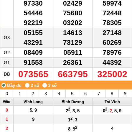
97330
02429
59974
54446
75680
72448
92219
03202
78305
05155
14613
27148
G3
43291
73129
60269
08409
05911
78976
G2
91553
26361
44392
G1
073565
663795
325002
ĐB
0
1
2
3
4
5
6
7
8
9
Đầu
Vĩnh Long
Bình Dương
Trà Vinh
2
2
0
5, 9
2
, 3, 5
0
,
2
, 5, 9
2
1
9
1
, 3
2
2
4
8, 9