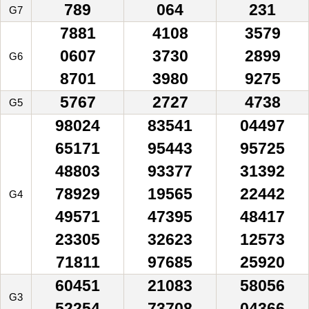
789
064
231
G7
7881
4108
3579
0607
3730
2899
G6
8701
3980
9275
5767
2727
4738
G5
98024
83541
04497
65171
95443
95725
48803
93377
31392
78929
19565
22442
G4
49571
47395
48417
23305
32623
12573
71811
97685
25920
60451
21083
58056
G3
52254
73708
04366