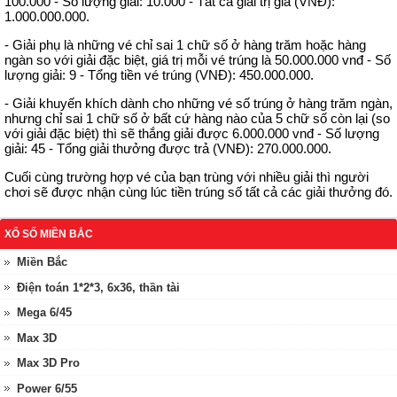
100.000 - Số lượng giải: 10.000 - Tất cả giải trị giá (VNĐ):
1.000.000.000.
- Giải phụ là những vé chỉ sai 1 chữ số ở hàng trăm hoặc hàng
ngàn so với giải đặc biệt, giá trị mỗi vé trúng là 50.000.000 vnđ - Số
lượng giải: 9 - Tổng tiền vé trúng (VNĐ): 450.000.000.
- Giải khuyến khích dành cho những vé số trúng ở hàng trăm ngàn,
nhưng chỉ sai 1 chữ số ở bất cứ hàng nào của 5 chữ số còn lại (so
với giải đặc biệt) thì sẽ thắng giải được 6.000.000 vnđ - Số lượng
giải: 45 - Tổng giải thưởng được trả (VNĐ): 270.000.000.
Cuối cùng trường hợp vé của bạn trùng với nhiều giải thì người
chơi sẽ được nhận cùng lúc tiền trúng số tất cả các giải thưởng đó.
XỔ SỐ MIỀN BẮC
Miền Bắc
Điện toán 1*2*3, 6x36, thần tài
Mega 6/45
Max 3D
Max 3D Pro
Power 6/55