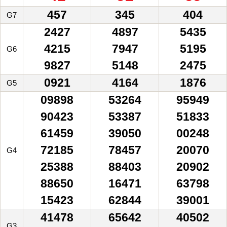
457
345
404
G7
2427
4897
5435
4215
7947
5195
G6
9827
5148
2475
0921
4164
1876
G5
09898
53264
95949
90423
53387
51833
61459
39050
00248
72185
78457
20070
G4
25388
88403
20902
88650
16471
63798
15423
62844
39001
41478
65642
40502
G3