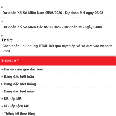
Dự đoán Xổ Số Miền Nam 05/08/2026 - Dự đoán MN ngày 05/08
Dự đoán Xổ Số Miền Bắc 04/08/2026 - Dự đoán MB ngày 04/08
Tin tức
Cách chèn link nhúng HTML kết quả trực tiếp xổ số đưa vào website,
blog
THỐNG KÊ
Hai số cuối giải đặc biệt
Bảng đặc biệt tuần
Bảng đặc biệt tháng
Bảng đặc biệt năm
ĐB kép MB
ĐB kép lệch MB
Thống kê theo tổng