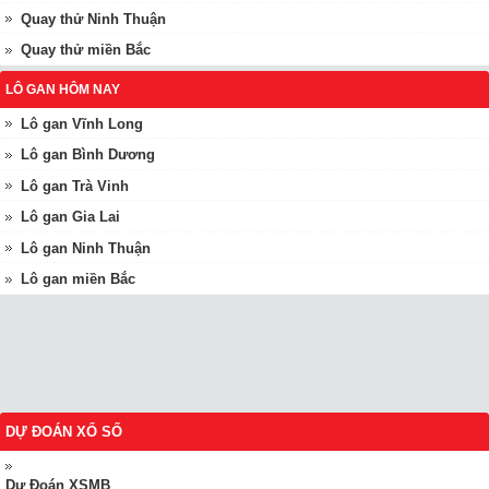
Quay thử Ninh Thuận
Quay thử miền Bắc
LÔ GAN HÔM NAY
Lô gan Vĩnh Long
Lô gan Bình Dương
Lô gan Trà Vinh
Lô gan Gia Lai
Lô gan Ninh Thuận
Lô gan miền Bắc
DỰ ĐOÁN XỔ SỐ
Dự Đoán XSMB