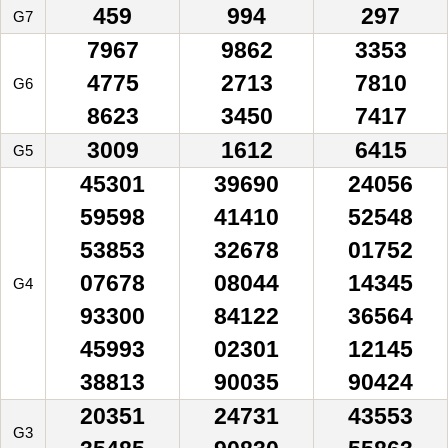
459
994
297
G7
7967
9862
3353
4775
2713
7810
G6
8623
3450
7417
3009
1612
6415
G5
45301
39690
24056
59598
41410
52548
53853
32678
01752
07678
08044
14345
G4
93300
84122
36564
45993
02301
12145
38813
90035
90424
20351
24731
43553
G3