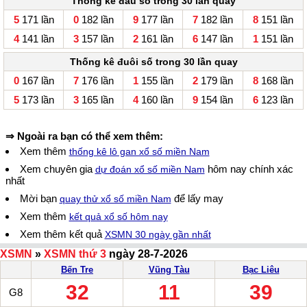
Thống kê đầu số trong 30 lần quay
5
171 lần
0
182 lần
9
177 lần
7
182 lần
8
151 lần
4
141 lần
3
157 lần
2
161 lần
6
147 lần
1
151 lần
Thống kê đuôi số trong 30 lần quay
0
167 lần
7
176 lần
1
155 lần
2
179 lần
8
168 lần
5
173 lần
3
165 lần
4
160 lần
9
154 lần
6
123 lần
⇒ Ngoài ra bạn có thể xem thêm:
Xem thêm
thống kê lô gan xổ số miền Nam
Xem chuyên gia
hôm nay chính xác
dự đoán xổ số miền Nam
nhất
Mời bạn
để lấy may
quay thử xổ số miền Nam
Xem thêm
kết quả xổ số hôm nay
Xem thêm kết quả
XSMN 30 ngày gần nhất
XSMN
»
XSMN thứ 3
ngày 28-7-2026
Bến Tre
Vũng Tàu
Bạc Liêu
32
11
39
G8