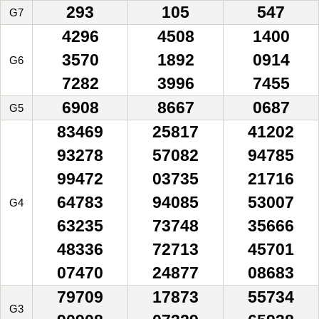
293
105
547
G7
4296
4508
1400
3570
1892
0914
G6
7282
3996
7455
6908
8667
0687
G5
83469
25817
41202
93278
57082
94785
99472
03735
21716
64783
94085
53007
G4
63235
73748
35666
48336
72713
45701
07470
24877
08683
79709
17873
55734
G3