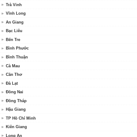
Trà Vinh
Vĩnh Long
An Giang
Bạc Liêu
Bến Tre
Bình Phước
Bình Thuận
Cà Mau
Cần Thơ
Đà Lạt
Đồng Nai
Đồng Tháp
Hậu Giang
TP Hồ Chí Minh
Kiên Giang
Long An