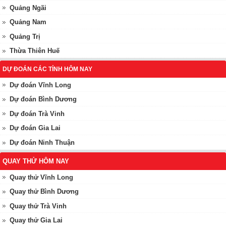
Quảng Ngãi
Quảng Nam
Quảng Trị
Thừa Thiên Huế
DỰ ĐOÁN CÁC TỈNH HÔM NAY
Dự đoán Vĩnh Long
Dự đoán Bình Dương
Dự đoán Trà Vinh
Dự đoán Gia Lai
Dự đoán Ninh Thuận
QUAY THỬ HÔM NAY
Quay thử Vĩnh Long
Quay thử Bình Dương
Quay thử Trà Vinh
Quay thử Gia Lai