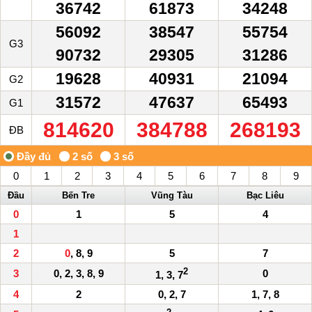
36742
61873
34248
56092
38547
55754
G3
90732
29305
31286
19628
40931
21094
G2
31572
47637
65493
G1
814620
384788
268193
ĐB
0
1
2
3
4
5
6
7
8
9
Đầu
Bến Tre
Vũng Tàu
Bạc Liêu
0
1
5
4
1
2
0
, 8, 9
5
7
2
3
0, 2, 3, 8, 9
0
1, 3, 7
4
2
0, 2, 7
1, 7, 8