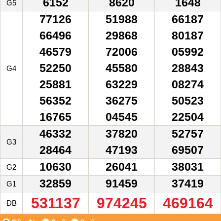
6152
8620
1648
G5
77126
51988
66187
66496
29868
80187
46579
72006
05992
52250
45580
28843
G4
25881
63229
08274
56352
36275
50523
16765
04545
22504
46332
37820
52757
G3
28464
47193
69507
10630
26041
38031
G2
32859
91459
37419
G1
531137
974245
469164
ĐB