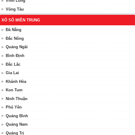
Vĩnh Long
Vũng Tàu
XỔ SỐ MIỀN TRUNG
Đà Nẵng
Đắc Nông
Quảng Ngãi
Bình Định
Đắc Lắc
Gia Lai
Khánh Hòa
Kon Tum
Ninh Thuận
Phú Yên
Quảng Bình
Quảng Nam
Quảng Trị