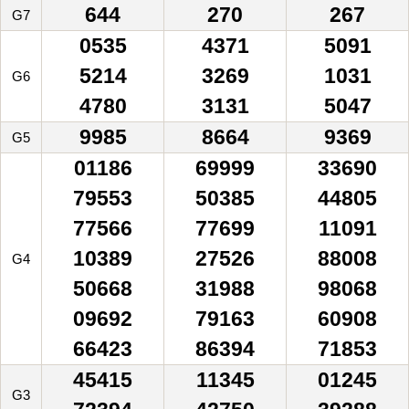
644
270
267
G7
0535
4371
5091
5214
3269
1031
G6
4780
3131
5047
9985
8664
9369
G5
01186
69999
33690
79553
50385
44805
77566
77699
11091
10389
27526
88008
G4
50668
31988
98068
09692
79163
60908
66423
86394
71853
45415
11345
01245
G3