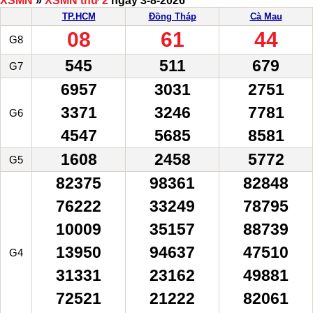
XSMN
»
XSMN thứ 2
ngày 3-8-2026
TP.HCM
Đồng Tháp
Cà Mau
08
61
44
G8
545
511
679
G7
6957
3031
2751
3371
3246
7781
G6
4547
5685
8581
1608
2458
5772
G5
82375
98361
82848
76222
33249
78795
10009
35157
88739
13950
94637
47510
G4
31331
23162
49881
72521
21222
82061