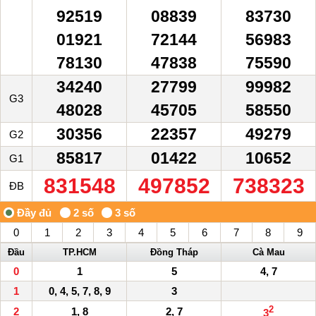
92519
08839
83730
01921
72144
56983
78130
47838
75590
34240
27799
99982
G3
48028
45705
58550
30356
22357
49279
G2
85817
01422
10652
G1
831548
497852
738323
ĐB
0
1
2
3
4
5
6
7
8
9
Đầu
TP.HCM
Đồng Tháp
Cà Mau
0
1
5
4, 7
1
0, 4, 5, 7, 8, 9
3
2
2
1, 8
2, 7
3