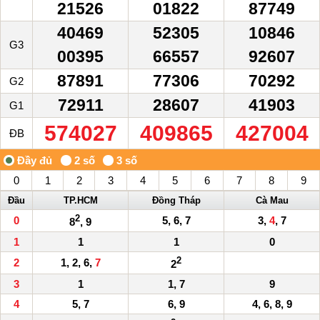
21526
01822
87749
40469
52305
10846
G3
00395
66557
92607
87891
77306
70292
G2
72911
28607
41903
G1
574027
409865
427004
ĐB
0
1
2
3
4
5
6
7
8
9
Đầu
TP.HCM
Đồng Tháp
Cà Mau
2
0
5, 6, 7
3,
4
, 7
8
, 9
1
1
1
0
2
2
1, 2, 6,
7
2
3
1
1, 7
9
4
5, 7
6, 9
4, 6, 8, 9