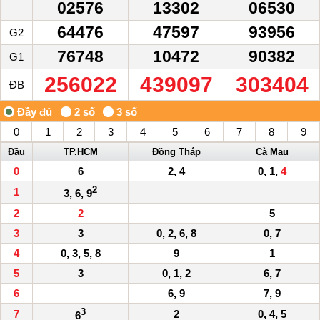
02576
13302
06530
64476
47597
93956
G2
76748
10472
90382
G1
256022
439097
303404
ĐB
0
1
2
3
4
5
6
7
8
9
Đầu
TP.HCM
Đồng Tháp
Cà Mau
0
6
2, 4
0, 1,
4
2
1
3, 6, 9
2
2
5
3
3
0, 2, 6, 8
0, 7
4
0, 3, 5, 8
9
1
5
3
0, 1, 2
6, 7
6
6, 9
7, 9
3
7
2
0, 4, 5
6