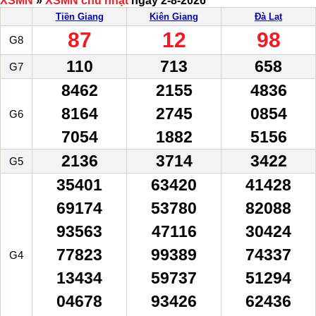
XSMN
»
XSMN chủ nhật
ngày 2-8-2026
Tiền Giang
Kiên Giang
Đà Lạt
87
12
98
G8
110
713
658
G7
8462
2155
4836
8164
2745
0854
G6
7054
1882
5156
2136
3714
3422
G5
35401
63420
41428
69174
53780
82088
93563
47116
30424
77823
99389
74337
G4
13434
59737
51294
04678
93426
62436