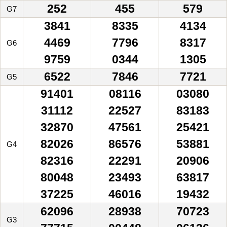
252
455
579
G7
3841
8335
4134
4469
7796
8317
G6
9759
0344
1305
6522
7846
7721
G5
91401
08116
03080
31112
22527
83183
32870
47561
25421
82026
86576
53881
G4
82316
22291
20906
80048
23493
63817
37225
46016
19432
62096
28938
70723
G3