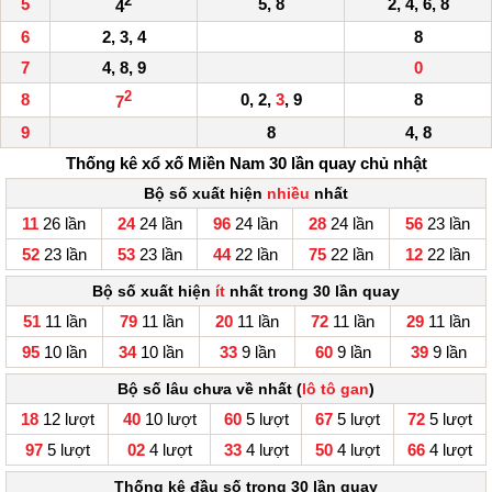
2
5
5, 8
2, 4, 6, 8
4
6
2, 3, 4
8
7
4, 8, 9
0
2
8
0, 2,
3
, 9
8
7
9
8
4, 8
Thống kê xổ xố Miền Nam 30 lần quay chủ nhật
Bộ số xuất hiện
nhiều
nhất
11
26 lần
24
24 lần
96
24 lần
28
24 lần
56
23 lần
52
23 lần
53
23 lần
44
22 lần
75
22 lần
12
22 lần
Bộ số xuất hiện
ít
nhất trong 30 lần quay
51
11 lần
79
11 lần
20
11 lần
72
11 lần
29
11 lần
95
10 lần
34
10 lần
33
9 lần
60
9 lần
39
9 lần
Bộ số lâu chưa về nhất (
lô tô gan
)
18
12 lượt
40
10 lượt
60
5 lượt
67
5 lượt
72
5 lượt
97
5 lượt
02
4 lượt
33
4 lượt
50
4 lượt
66
4 lượt
Thống kê đầu số trong 30 lần quay