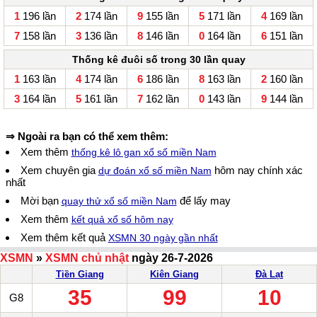
1
196 lần
2
174 lần
9
155 lần
5
171 lần
4
169 lần
7
158 lần
3
136 lần
8
146 lần
0
164 lần
6
151 lần
Thống kê đuôi số trong 30 lần quay
1
163 lần
4
174 lần
6
186 lần
8
163 lần
2
160 lần
3
164 lần
5
161 lần
7
162 lần
0
143 lần
9
144 lần
⇒ Ngoài ra bạn có thể xem thêm:
Xem thêm
thống kê lô gan xổ số miền Nam
Xem chuyên gia
hôm nay chính xác
dự đoán xổ số miền Nam
nhất
Mời bạn
để lấy may
quay thử xổ số miền Nam
Xem thêm
kết quả xổ số hôm nay
Xem thêm kết quả
XSMN 30 ngày gần nhất
XSMN
»
XSMN chủ nhật
ngày 26-7-2026
Tiền Giang
Kiên Giang
Đà Lạt
35
99
10
G8