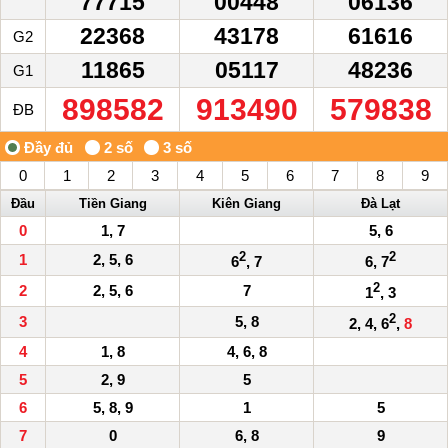
77715
00448
06136
22368
43178
61616
G2
11865
05117
48236
G1
898582
913490
579838
ĐB
0
1
2
3
4
5
6
7
8
9
Đầu
Tiền Giang
Kiên Giang
Đà Lạt
0
1, 7
5, 6
2
2
1
2, 5, 6
6
, 7
6, 7
2
2
2, 5, 6
7
1
, 3
2
3
5, 8
2, 4, 6
,
8
4
1, 8
4, 6, 8
5
2, 9
5
6
5, 8, 9
1
5
7
0
6, 8
9