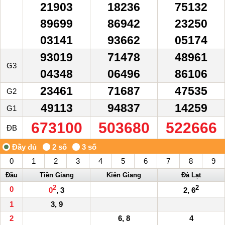
21903
18236
75132
89699
86942
23250
03141
93662
05174
93019
71478
48961
G3
04348
06496
86106
23461
71687
47535
G2
49113
94837
14259
G1
673100
503680
522666
ĐB
0
1
2
3
4
5
6
7
8
9
Đầu
Tiền Giang
Kiên Giang
Đà Lạt
2
2
0
0
, 3
2, 6
1
3, 9
2
6, 8
4