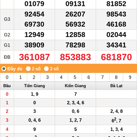
01079
09131
81852
92454
26207
98543
G3
69730
56932
46168
12949
12858
02044
G2
38909
78298
34341
G1
361087
853883
681870
ĐB
0
1
2
3
4
5
6
7
8
9
Đầu
Tiền Giang
Kiên Giang
Đà Lạt
0
1, 9
7
1
0
2, 3, 4, 6
2
3
0, 6
2, 4, 8
2
3
0, 4, 6
1, 2, 7
6
, 7
4
9
5
1, 3, 4