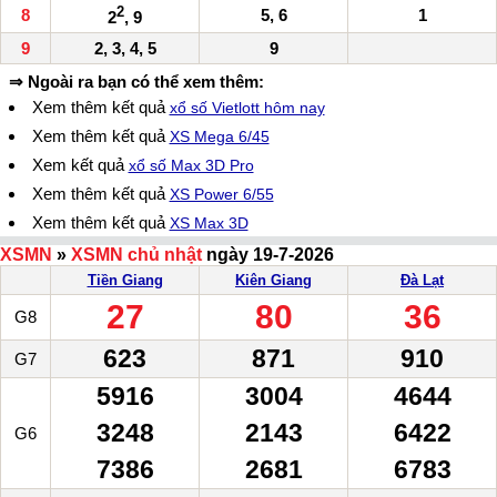
2
8
5, 6
1
2
, 9
9
2, 3, 4, 5
9
⇒ Ngoài ra bạn có thể xem thêm:
Xem thêm kết quả
xổ số Vietlott hôm nay
Xem thêm kết quả
XS Mega 6/45
Xem kết quả
xổ số Max 3D Pro
Xem thêm kết quả
XS Power 6/55
Xem thêm kết quả
XS Max 3D
XSMN
»
XSMN chủ nhật
ngày 19-7-2026
Tiền Giang
Kiên Giang
Đà Lạt
27
80
36
G8
623
871
910
G7
5916
3004
4644
3248
2143
6422
G6
7386
2681
6783