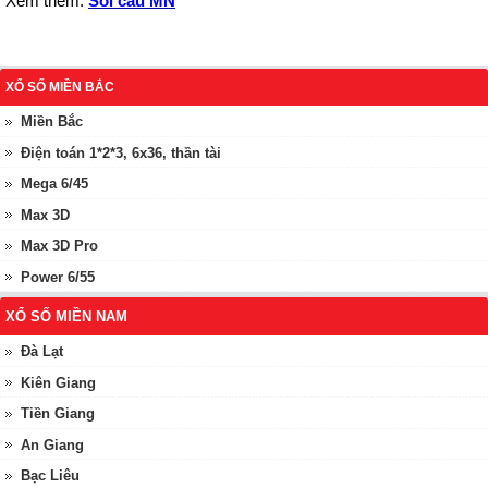
Xem thêm:
Soi cầu MN
XỔ SỐ MIỀN BẮC
Miền Bắc
Điện toán 1*2*3, 6x36, thần tài
Mega 6/45
Max 3D
Max 3D Pro
Power 6/55
XỔ SỐ MIỀN NAM
Đà Lạt
Kiên Giang
Tiền Giang
An Giang
Bạc Liêu