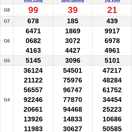
Vĩnh Long
Bình Dương
Trà Vinh
99
39
21
G8
678
185
439
G7
6471
1869
9917
0682
3072
6978
G6
4163
4427
4961
5145
3096
5101
G5
36124
54501
47217
21122
75976
48284
56557
96747
61752
92246
77870
34454
G4
20661
94468
25223
13926
14833
10686
11983
30627
50585