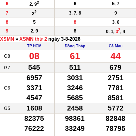
2
6
6
5, 7
2, 9
2
7
3, 7, 8
9
2
8
5
8
3, 6
2
9
2, 9
8
0, 1,
3
, 4
XSMN
»
XSMN thứ 2
ngày 3-8-2026
TP.HCM
Đồng Tháp
Cà Mau
08
61
44
G8
545
511
679
G7
6957
3031
2751
3371
3246
7781
G6
4547
5685
8581
1608
2458
5772
G5
82375
98361
82848
76222
33249
78795