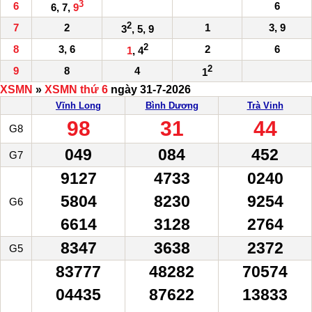
3
6
6
6, 7,
9
2
7
2
1
3, 9
3
, 5, 9
2
8
3, 6
2
6
1
, 4
2
9
8
4
1
XSMN
»
XSMN thứ 6
ngày 31-7-2026
Vĩnh Long
Bình Dương
Trà Vinh
98
31
44
G8
049
084
452
G7
9127
4733
0240
5804
8230
9254
G6
6614
3128
2764
8347
3638
2372
G5
83777
48282
70574
04435
87622
13833