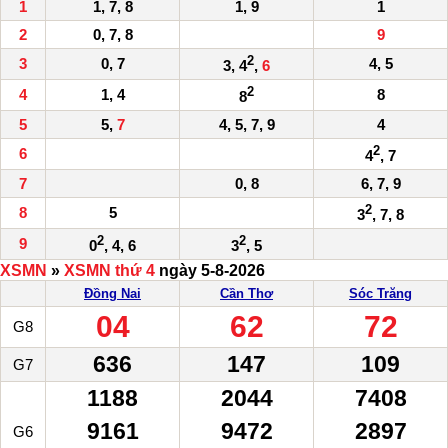
1
1, 7, 8
1, 9
1
2
0, 7, 8
9
2
3
0, 7
4, 5
3, 4
,
6
2
4
1, 4
8
8
5
5,
7
4, 5, 7, 9
4
2
6
4
, 7
7
0, 8
6, 7, 9
2
8
5
3
, 7, 8
2
2
9
0
, 4, 6
3
, 5
XSMN
»
XSMN thứ 4
ngày 5-8-2026
Đồng Nai
Cần Thơ
Sóc Trăng
04
62
72
G8
636
147
109
G7
1188
2044
7408
9161
9472
2897
G6