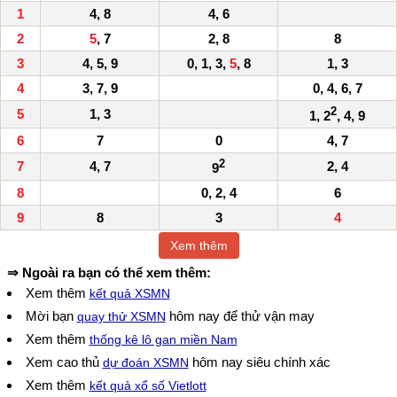
1
4, 8
4, 6
2
5
, 7
2, 8
8
3
4, 5, 9
0, 1, 3,
5
, 8
1, 3
4
3, 7, 9
0, 4, 6, 7
2
5
1, 3
1, 2
, 4, 9
6
7
0
4, 7
2
7
4, 7
2, 4
9
8
0, 2, 4
6
9
8
3
4
Xem thêm
⇒ Ngoài ra bạn có thể xem thêm:
Xem thêm
kết quả XSMN
Mời bạn
hôm nay để thử vận may
quay thử XSMN
Xem thêm
thống kê lô gan miền Nam
Xem cao thủ
hôm nay siêu chính xác
dự đoán XSMN
Xem thêm
kết quả xổ số Vietlott