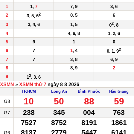
1
1,
7
7, 9
3, 6
2
2
0, 5
6
3, 5, 6
2
3
3, 4, 6
1, 5
0
, 8
4
4, 6, 8
1, 2, 6
5
9
1
0
2
6
7
1
, 4
0, 1, 9
7
7
3, 8
6, 9
8
8, 9
2
2
9
1
, 3, 6
XSMN
»
XSMN thứ 7
ngày 8-8-2026
TP.HCM
Long An
Bình Phước
Hậu Giang
10
50
88
59
G8
238
345
004
763
G7
7527
8752
8191
1861
8137
2779
5447
6141
G6