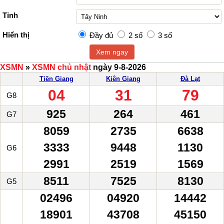
Tỉnh
Hiển thị
Đầy đủ
2 số
3 số
Xem ngay
XSMN
»
XSMN chủ nhật
ngày 9-8-2026
Tiền Giang
Kiên Giang
Đà Lạt
04
31
79
G8
925
264
461
G7
8059
2735
6638
3333
9448
1130
G6
2991
2519
1569
8511
7525
8130
G5
02496
04920
14442
18901
43708
45150