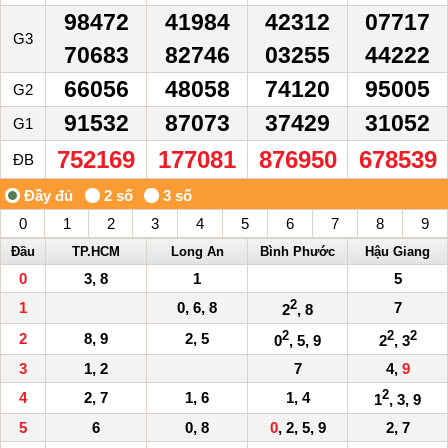
98472
41984
42312
07717
G3
70683
82746
03255
44222
66056
48058
74120
95005
G2
91532
87073
37429
31052
G1
752169
177081
876950
678539
ĐB
0
1
2
3
4
5
6
7
8
9
Đầu
TP.HCM
Long An
Bình Phước
Hậu Giang
0
3, 8
1
5
2
1
0, 6, 8
7
2
, 8
2
2
2
2
8, 9
2, 5
0
, 5, 9
2
, 3
3
1, 2
7
4,
9
2
4
2, 7
1, 6
1, 4
1
, 3, 9
5
6
0, 8
0
, 2, 5, 9
2, 7