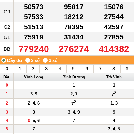
50573
95817
15076
G3
57533
18212
27544
51513
78395
42597
G2
75919
31434
27855
G1
779240
276274
414382
ĐB
0
1
2
3
4
5
6
7
8
9
Đầu
Vĩnh Long
Bình Dương
Trà Vinh
0
1
1
2
1
3, 9
2, 7
7
2
2
2, 4, 6
1, 3
7
3
3
3, 4, 9
9
4
0
, 5, 6
7
4
5
7
2, 4, 5