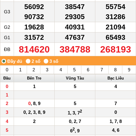
56092
38547
55754
G3
90732
29305
31286
19628
40931
21094
G2
31572
47637
65493
G1
814620
384788
268193
ĐB
0
1
2
3
4
5
6
7
8
9
Đầu
Bến Tre
Vũng Tàu
Bạc Liêu
0
1
5
4
1
2
0
, 8, 9
5
7
2
3
0, 2, 3, 8, 9
0
1, 3, 7
4
2
0, 2, 7
1, 7, 8
2
5
4, 6
6
, 9