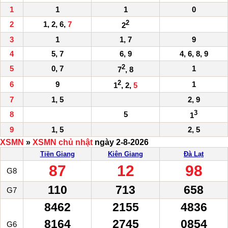
1
1
1
0
2
2
1, 2, 6,
7
2
3
1
1, 7
9
4
5, 7
6, 9
4, 6, 8, 9
2
5
0, 7
1
7
, 8
2
6
9
1
1
, 2,
5
7
1, 5
2, 9
3
8
5
1
9
1, 5
2, 5
XSMN
»
XSMN chủ nhật
ngày 2-8-2026
Tiền Giang
Kiên Giang
Đà Lạt
87
12
98
G8
110
713
658
G7
8462
2155
4836
8164
2745
0854
G6