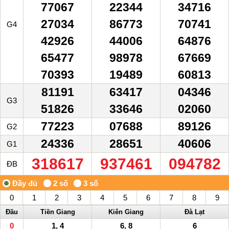
77067
22344
34716
27034
86773
70741
G4
42926
44006
64876
65477
98978
67669
70393
19489
60813
81191
63417
04346
G3
51826
33646
02060
77223
07688
89126
G2
24336
28651
40606
G1
318617
937461
094782
ĐB
0
1
2
3
4
5
6
7
8
9
Đầu
Tiền Giang
Kiên Giang
Đà Lạt
0
1, 4
6, 8
6