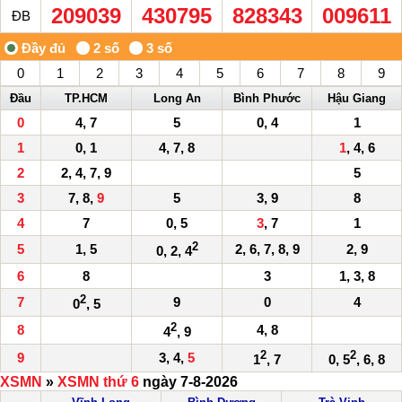
209039
430795
828343
009611
ĐB
0
1
2
3
4
5
6
7
8
9
Đầu
TP.HCM
Long An
Bình Phước
Hậu Giang
0
4, 7
5
0, 4
1
1
0, 1
4, 7, 8
1
, 4, 6
2
2, 4, 7, 9
5
3
7, 8,
9
5
3, 9
8
4
7
0, 5
3
, 7
1
2
5
1, 5
2, 6, 7, 8, 9
2, 9
0, 2, 4
6
8
3
1, 3, 8
2
7
9
0
4
0
, 5
2
8
4, 8
4
, 9
2
2
9
3, 4,
5
1
, 7
0, 5
, 6, 8
XSMN
»
XSMN thứ 6
ngày 7-8-2026