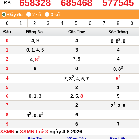
658328
685468
577545
ĐB
0
1
2
3
4
5
6
7
8
9
Đầu
Đồng Nai
Cần Thơ
Sóc Trăng
2
0
4, 9
4
0, 8
, 9
1
0, 1, 4, 5
3
4
2
2
7, 9
4
4,
8
2
3
6
0
0, 8
2
2
4
2, 3
, 4, 5, 7
5
5
2
1
6
0, 1, 3
2, 5,
8
5
2
7
2
2
, 3, 9
2
2
8
6
4
, 8, 9
9
6
7
XSMN
»
XSMN thứ 3
ngày 4-8-2026
Bến Tre
Vũng Tàu
Bạc Liêu