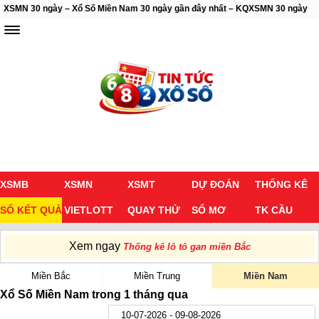
XSMN 30 ngày – Xổ Số Miền Nam 30 ngày gần đây nhất – KQXSMN 30 ngày
XSMB
XSMN
XSMT
DỰ ĐOÁN
THỐNG KÊ
SỔ KẾT QUẢ
VIETLOTT
QUAY THỬ
SỔ MƠ
TK CẦU
Xem ngay
Thống kê lô tô gan miền Bắc
Miền Bắc
Miền Trung
Miền Nam
Xổ Số Miền Nam
trong 1 tháng qua