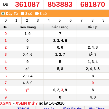
361087
853883
681870
ĐB
0
1
2
3
4
5
6
7
8
9
Đầu
Tiền Giang
Kiên Giang
Đà Lạt
0
1, 9
7
1
0
2, 3, 4, 6
2
3
0, 6
2, 4, 8
2
3
0, 4, 6
1, 2, 7
6
, 7
4
9
5
1, 3, 4
2
5
5, 8
2, 4, 6, 8
4
6
2, 3, 4
8
7
4, 8, 9
0
2
8
0, 2,
3
, 9
8
7
9
8
4, 8
XSMN
»
XSMN thứ 7
ngày 1-8-2026
TP.HCM
Long An
Bình Phước
Hậu Giang