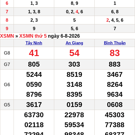
6
1, 3
8, 9
1
7
1, 3, 8
0, 2,
4
, 6
6, 8
8
2, 3
5
2
, 4, 5, 6
9
9
5, 6
7
XSMN
»
XSMN thứ 5
ngày 6-8-2026
Tây Ninh
An Giang
Bình Thuận
41
54
83
G8
805
303
883
G7
5244
8519
3467
0590
3148
8264
G6
8796
8395
9634
3617
0159
0608
G5
63730
22978
45303
02118
59534
77388
72294
98348
68377