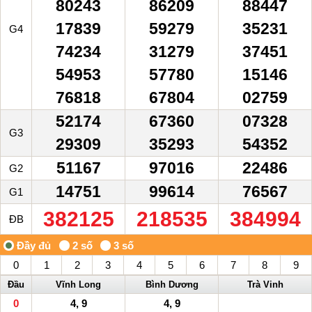
80243
86209
88447
17839
59279
35231
G4
74234
31279
37451
54953
57780
15146
76818
67804
02759
52174
67360
07328
G3
29309
35293
54352
51167
97016
22486
G2
14751
99614
76567
G1
382125
218535
384994
ĐB
0
1
2
3
4
5
6
7
8
9
Đầu
Vĩnh Long
Bình Dương
Trà Vinh
0
4, 9
4, 9