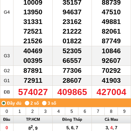
10009
35157
88739
13950
94637
47510
G4
31331
23162
49881
72521
21222
82061
21526
01822
87749
40469
52305
10846
G3
00395
66557
92607
87891
77306
70292
G2
72911
28607
41903
G1
574027
409865
427004
ĐB
0
1
2
3
4
5
6
7
8
9
Đầu
TP.HCM
Đồng Tháp
Cà Mau
2
0
5, 6, 7
3,
4
, 7
8
, 9