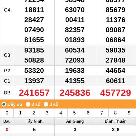
18811
63070
85679
G4
28427
00411
11376
07490
82357
09087
81655
01893
06864
93185
60534
59035
G3
50828
72093
27848
53320
19633
44654
G2
13937
41355
60611
G1
241657
245836
457729
ĐB
0
1
2
3
4
5
6
7
8
9
Đầu
Tây Ninh
An Giang
Bình Thuận
0
5
3
3, 8