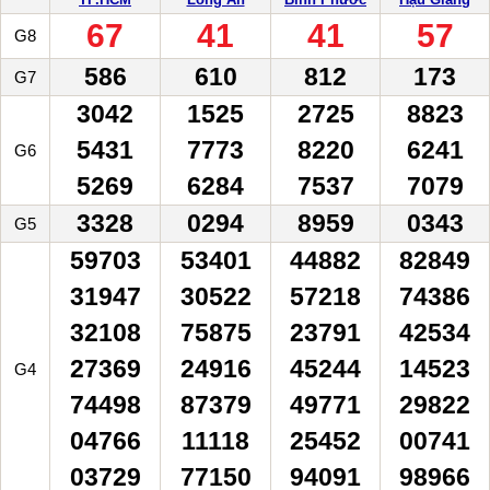
67
41
41
57
G8
586
610
812
173
G7
3042
1525
2725
8823
5431
7773
8220
6241
G6
5269
6284
7537
7079
3328
0294
8959
0343
G5
59703
53401
44882
82849
31947
30522
57218
74386
32108
75875
23791
42534
27369
24916
45244
14523
G4
74498
87379
49771
29822
04766
11118
25452
00741
03729
77150
94091
98966