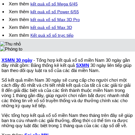
Xem thêm
kết quả xổ số Mega 6/45
Xem thêm
kết quả xổ số Power 6/55
Xem thêm
kết quả xổ số Max 3D Pro
Xem thêm
kết quả xổ số Max 3D
Xem thêm
Kết quả xổ số trực tiếp
XSMN 30 ngày
- Tổng hợp kết quả xổ số miền Nam 30 ngày gần
đây nhất gồm: Bảng thống kê kết quả
SXMN
30 ngày liên tiếp giúp
bạn theo dõi quy luật ra số của các đài miền Nam.
Sổ kết quả miền Nam 30 ngày sẽ cung cấp cho người chơi một
cách đầy đủ nhất và chi tiết nhất kết quả của tất cả các giải từ giải
8 đến giải đặc biệt và của các tỉnh thành thuộc miền Nam trong
vòng 1 tháng gần đây, giúp người chơi nắm bắt được nhanh nhất
các thông tin về xổ số truyền thống và dự thưởng chính xác cho
những kỳ quay kế tiếp.
Việc tổng hợp kết quả xổ số miền Nam theo tháng trên đây sẽ giúp
bạn tra cứu nhanh các giải thưởng, đồng thời có thể tìm ra được
những quy luật đặc biệt trong 1 tháng qua của các cặp số dễ về.