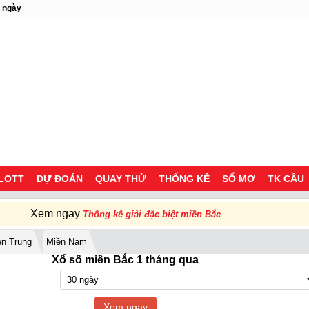
 ngày
TLOTT
DỰ ĐOÁN
QUAY THỬ
THỐNG KÊ
SỔ MƠ
TK CẦU
Xem ngay
Thống kê giải đặc biệt miền Bắc
ền Trung
Miền Nam
Xổ số miền Bắc
1 tháng qua
Xem ngay