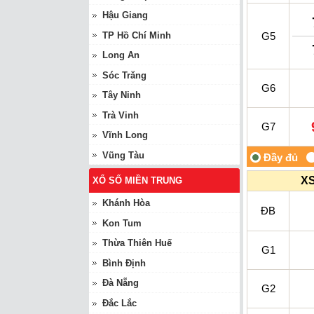
Hậu Giang
TP Hồ Chí Minh
G5
Long An
Sóc Trăng
G6
Tây Ninh
Trà Vinh
G7
Vĩnh Long
Vũng Tàu
XS
XỔ SỐ MIỀN TRUNG
Khánh Hòa
ĐB
Kon Tum
Thừa Thiên Huế
G1
Bình Định
Đà Nẵng
G2
Đắc Lắc