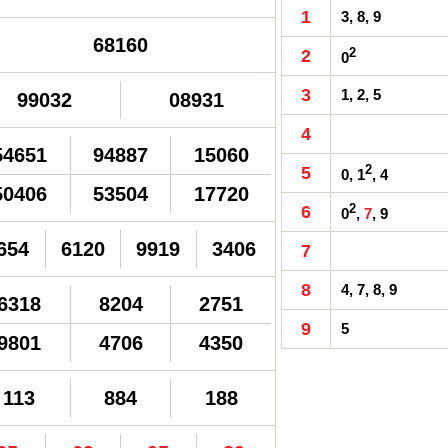
1
3, 8, 9
68160
2
2
0
3
1, 2, 5
99032
08931
4
54651
94887
15060
5
2
0, 1
, 4
50406
53504
17720
6
2
0
,
7
, 9
654
6120
9919
3406
7
8
4, 7, 8, 9
6318
8204
2751
9
5
9801
4706
4350
113
884
188