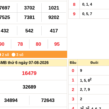
8
0, 1, 4
7697
3702
1021
9
0, 5, 7
7525
7381
9202
432
542
417
90
78
80
95
MB thứ 6 ngày 07-08-2026
Đầu
Đuôi
0
9
16479
1
2
1, 5, 8
32689
2
2, 7, 9
3
2
34894
72643
4
2
2
2
, 3
, 4, 6, 7