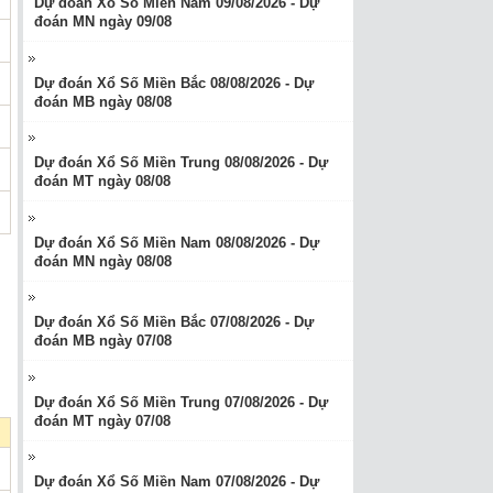
Dự đoán Xổ Số Miền Nam 09/08/2026 - Dự
đoán MN ngày 09/08
Dự đoán Xổ Số Miền Bắc 08/08/2026 - Dự
đoán MB ngày 08/08
Dự đoán Xổ Số Miền Trung 08/08/2026 - Dự
đoán MT ngày 08/08
Dự đoán Xổ Số Miền Nam 08/08/2026 - Dự
đoán MN ngày 08/08
Dự đoán Xổ Số Miền Bắc 07/08/2026 - Dự
đoán MB ngày 07/08
Dự đoán Xổ Số Miền Trung 07/08/2026 - Dự
đoán MT ngày 07/08
Dự đoán Xổ Số Miền Nam 07/08/2026 - Dự