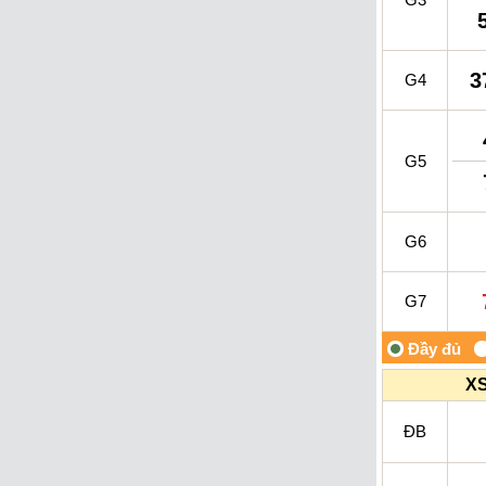
3
G4
G5
G6
G7
XS
ĐB