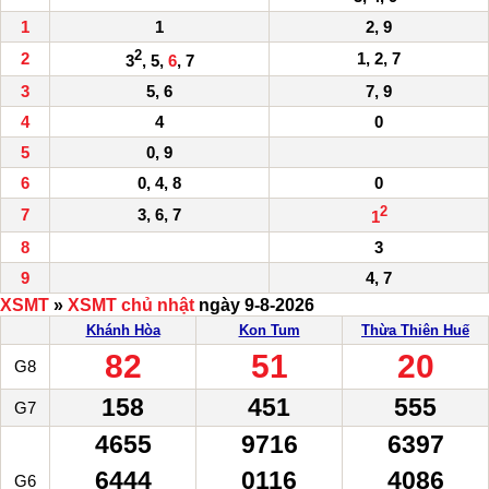
1
1
2, 9
2
2
1, 2, 7
3
, 5,
6
, 7
3
5, 6
7, 9
4
4
0
5
0, 9
6
0, 4, 8
0
2
7
3, 6, 7
1
8
3
9
4, 7
XSMT
»
XSMT chủ nhật
ngày 9-8-2026
Khánh Hòa
Kon Tum
Thừa Thiên Huế
82
51
20
G8
158
451
555
G7
4655
9716
6397
6444
0116
4086
G6