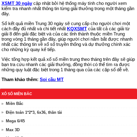
XSMT 30 ngày
cập nhật bởi hệ thống máy tính cho người xem
kiểm tra nhanh nhất thông tin từng giải thưởng trong một tháng gần
đây.
Sổ kết quả miền Trung 30 ngày sẽ cung cấp cho người chơi một
cách đầy đủ nhất và chi tiết nhất
KQXSMT
của tất cả các giải từ
giải 8 đến giải đặc biệt và của các tỉnh thành thuộc miền Trung
trong vòng 1 tháng gần đây, giúp người chơi nắm bắt được nhanh
nhất các thông tin về xổ số truyền thống và dự thưởng chính xác
cho những kỳ quay kế tiếp.
Việc tổng hợp kết quả xổ số miền trung theo tháng trên đây sẽ giúp
bạn tra cứu nhanh các giải thưởng, đồng thời có thể tìm ra được
những quy luật đặc biệt trong 1 tháng qua của các cặp số dễ về.
Tham khảo thêm:
Soi cầu MT
XỔ SỐ MIỀN BẮC
Miền Bắc
Điện toán 1*2*3, 6x36, thần tài
Mega 6/45
Max 3D