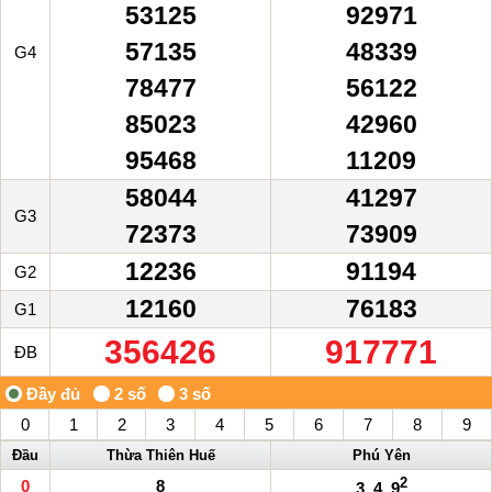
53125
92971
57135
48339
G4
78477
56122
85023
42960
95468
11209
58044
41297
G3
72373
73909
12236
91194
G2
12160
76183
G1
356426
917771
ĐB
0
1
2
3
4
5
6
7
8
9
Đầu
Thừa Thiên Huế
Phú Yên
2
0
8
3, 4, 9