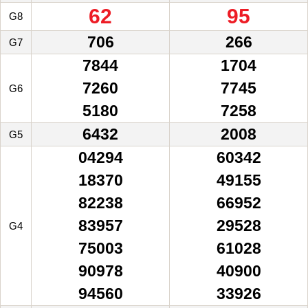
62
95
G8
706
266
G7
7844
1704
7260
7745
G6
5180
7258
6432
2008
G5
04294
60342
18370
49155
82238
66952
83957
29528
G4
75003
61028
90978
40900
94560
33926