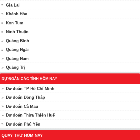
Gia Lai
Khánh Hòa
Kon Tum
Ninh Thuận
Quảng Bình
Quảng Ngãi
Quảng Nam
Quảng Trị
DỰ ĐOÁN CÁC TỈNH HÔM NAY
Dự đoán TP Hồ Chí Minh
Dự đoán Đồng Tháp
Dự đoán Cà Mau
Dự đoán Thừa Thiên Huế
Dự đoán Phú Yên
QUAY THỬ HÔM NAY