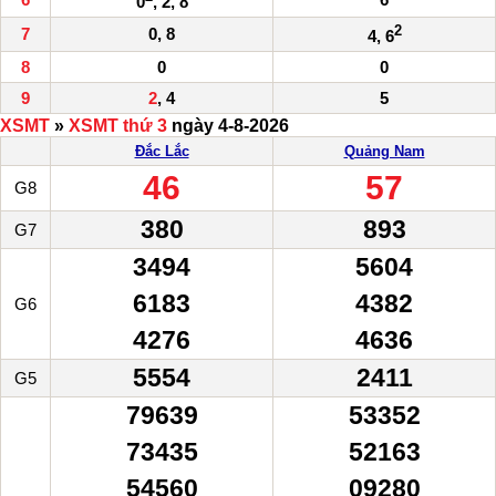
0
, 2, 8
2
7
0, 8
4, 6
8
0
0
9
2
, 4
5
XSMT
»
XSMT thứ 3
ngày 4-8-2026
Đắc Lắc
Quảng Nam
46
57
G8
380
893
G7
3494
5604
6183
4382
G6
4276
4636
5554
2411
G5
79639
53352
73435
52163
54560
09280