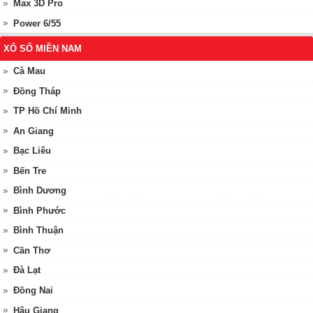
Max 3D Pro
Power 6/55
XỔ SỐ MIỀN NAM
Cà Mau
Đồng Tháp
TP Hồ Chí Minh
An Giang
Bạc Liêu
Bến Tre
Bình Dương
Bình Phước
Bình Thuận
Cần Thơ
Đà Lạt
Đồng Nai
Hậu Giang