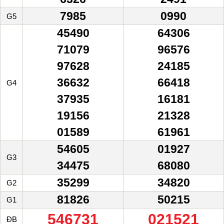
7985
0990
G5
45490
64306
71079
96576
97628
24185
36632
66418
G4
37935
16181
19156
21328
01589
61961
54605
01927
G3
34475
68080
35299
34820
G2
81826
50215
G1
546731
021521
ĐB