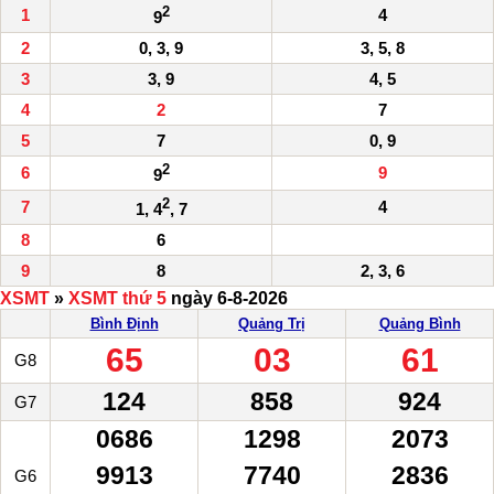
2
1
4
9
2
0, 3, 9
3, 5, 8
3
3, 9
4, 5
4
2
7
5
7
0, 9
2
6
9
9
2
7
4
1, 4
, 7
8
6
9
8
2, 3, 6
XSMT
»
XSMT thứ 5
ngày 6-8-2026
Bình Định
Quảng Trị
Quảng Bình
65
03
61
G8
124
858
924
G7
0686
1298
2073
9913
7740
2836
G6