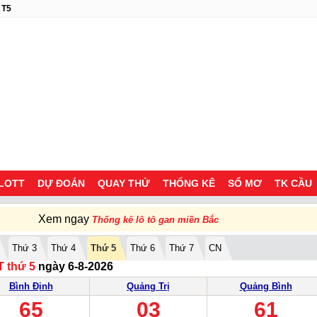
 T5
TLOTT
DỰ ĐOÁN
QUAY THỬ
THỐNG KÊ
SỔ MƠ
TK CẦU
Xem ngay
Thống kê lô tô gan miền Bắc
Thứ 3
Thứ 4
Thứ 5
Thứ 6
Thứ 7
CN
 thứ 5
ngày 6-8-2026
Bình Định
Quảng Trị
Quảng Bình
65
03
61