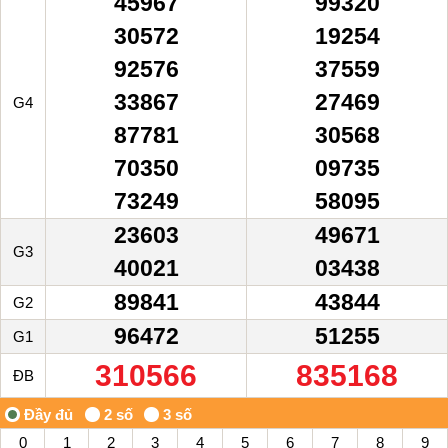
45967
99320
30572
19254
92576
37559
33867
27469
G4
87781
30568
70350
09735
73249
58095
23603
49671
G3
40021
03438
89841
43844
G2
96472
51255
G1
310566
835168
ĐB
0
1
2
3
4
5
6
7
8
9