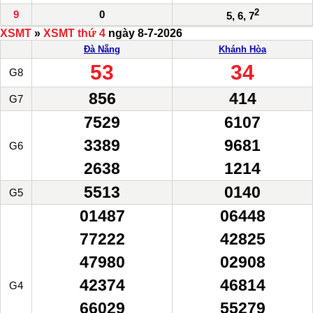
2
9
0
5, 6, 7
XSMT
»
XSMT thứ 4
ngày 8-7-2026
Đà Nẵng
Khánh Hòa
53
34
G8
856
414
G7
7529
6107
3389
9681
G6
2638
1214
5513
0140
G5
01487
06448
77222
42825
47980
02908
42374
46814
G4
66029
55279