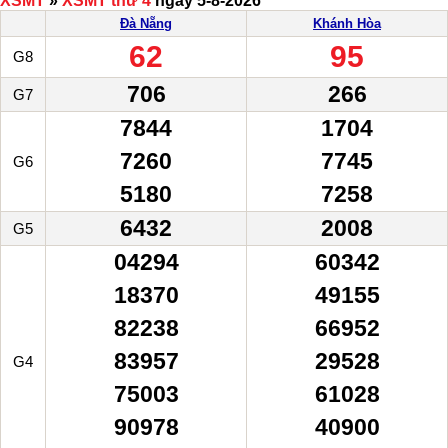
XSMT
»
XSMT thứ 4
ngày 5-8-2026
Đà Nẵng
Khánh Hòa
62
95
G8
706
266
G7
7844
1704
7260
7745
G6
5180
7258
6432
2008
G5
04294
60342
18370
49155
82238
66952
83957
29528
G4
75003
61028
90978
40900