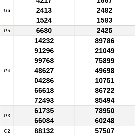
4217
1667
2413
2482
G6
1524
1583
6680
2425
G5
14232
89786
91296
21049
99768
75899
48627
49698
G4
04286
10751
66618
86722
72493
85494
61735
78950
G3
66084
60248
88132
57507
G2