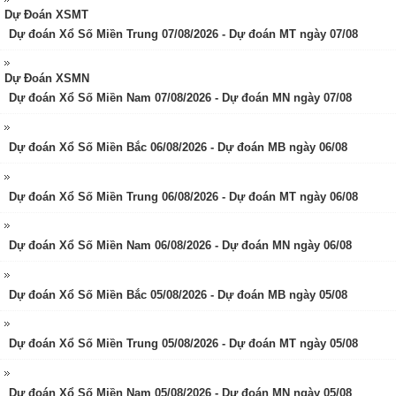
Dự Đoán XSMT
Dự đoán Xổ Số Miền Trung 07/08/2026 - Dự đoán MT ngày 07/08
Dự Đoán XSMN
Dự đoán Xổ Số Miền Nam 07/08/2026 - Dự đoán MN ngày 07/08
Dự đoán Xổ Số Miền Bắc 06/08/2026 - Dự đoán MB ngày 06/08
Dự đoán Xổ Số Miền Trung 06/08/2026 - Dự đoán MT ngày 06/08
Dự đoán Xổ Số Miền Nam 06/08/2026 - Dự đoán MN ngày 06/08
Dự đoán Xổ Số Miền Bắc 05/08/2026 - Dự đoán MB ngày 05/08
Dự đoán Xổ Số Miền Trung 05/08/2026 - Dự đoán MT ngày 05/08
Dự đoán Xổ Số Miền Nam 05/08/2026 - Dự đoán MN ngày 05/08