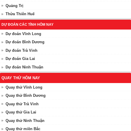
Quảng Trị
Thừa Thiên Huế
DỰ ĐOÁN CÁC TỈNH HÔM NAY
Dự đoán Vĩnh Long
Dự đoán Bình Dương
Dự đoán Trà Vinh
Dự đoán Gia Lai
Dự đoán Ninh Thuận
QUAY THỬ HÔM NAY
Quay thử Vĩnh Long
Quay thử Bình Dương
Quay thử Trà Vinh
Quay thử Gia Lai
Quay thử Ninh Thuận
Quay thử miền Bắc