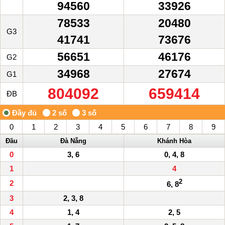
94560
33926
78533
20480
G3
41741
73676
56651
46176
G2
34968
27674
G1
804092
659414
ĐB
0
1
2
3
4
5
6
7
8
9
Đầu
Đà Nẵng
Khánh Hòa
0
3, 6
0, 4, 8
1
4
2
2
6, 8
3
2, 3, 8
4
1, 4
2, 5