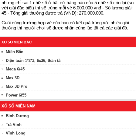
nhưng chỉ sai 1 chữ số ở bất cứ hàng nào của 5 chữ số còn lại (so
với giải đặc biệt) thì sẽ trúng mỗi vé 6.000.000 vnđ - Số lượng giải:
45 - Tổng giải thưởng được trả (VNĐ): 270.000.000.
Cuối cùng trường hợp vé của bạn có kết quả trùng với nhiều giải
thưởng thì người chơi sẽ được nhận cùng lúc tất cả các giải đó.
XỔ SỐ MIỀN BẮC
Miền Bắc
Điện toán 1*2*3, 6x36, thần tài
Mega 6/45
Max 3D
Max 3D Pro
Power 6/55
XỔ SỐ MIỀN NAM
Bình Dương
Trà Vinh
Vĩnh Long