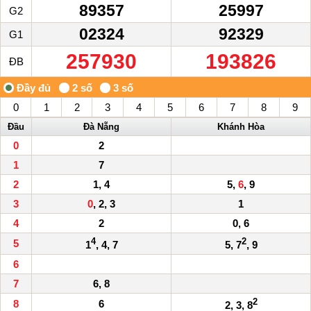
89357
25997
G2
02324
92329
G1
257930
193826
ĐB
0
1
2
3
4
5
6
7
8
9
Đầu
Đà Nẵng
Khánh Hòa
0
2
1
7
2
1, 4
5,
6
, 9
3
0
, 2, 3
1
4
2
0, 6
4
2
5
1
, 4, 7
5, 7
, 9
6
7
6, 8
2
8
6
2, 3, 8