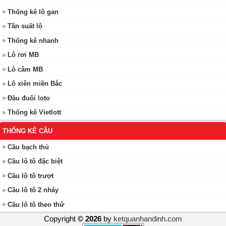
Thống kê lô gan
Tần suất lô
Thống kê nhanh
Lô rơi MB
Lô câm MB
Lô xiên miền Bắc
Đầu đuôi loto
Thống kê Vietlott
THỐNG KÊ CẦU
Cầu bạch thủ
Cầu lô tô đặc biệt
Cầu lô tô trượt
Cầu lô tô 2 nháy
Cầu lô tô theo thứ
Copyright
© 2026
by
ketquanhandinh.com