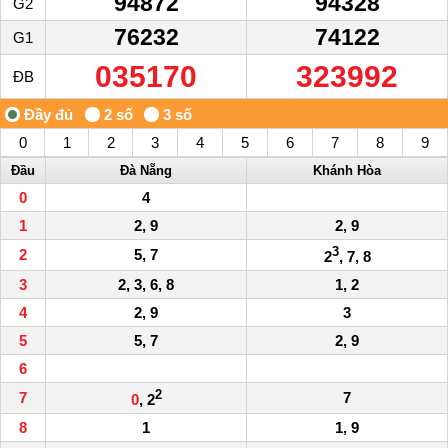
94872
94328
G2
76232
74122
G1
035170
323992
ĐB
0
1
2
3
4
5
6
7
8
9
Đầu
Đà Nẵng
Khánh Hòa
0
4
1
2, 9
2, 9
3
2
5, 7
2
, 7, 8
3
2, 3, 6, 8
1, 2
4
2, 9
3
5
5, 7
2, 9
6
2
7
7
0
, 2
8
1
1, 9