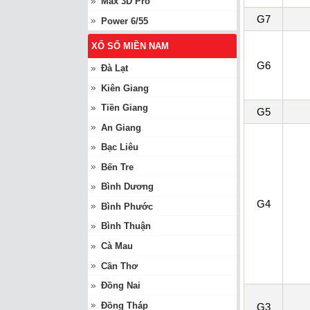
Max 3D Pro
G7
Power 6/55
XỔ SỐ MIỀN NAM
G6
Đà Lạt
Kiên Giang
Tiền Giang
G5
An Giang
Bạc Liêu
Bến Tre
Bình Dương
G4
Bình Phước
Bình Thuận
Cà Mau
Cần Thơ
Đồng Nai
Đồng Tháp
G3