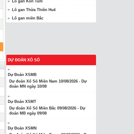
Lô gan Kon Tum
Lô gan Thừa Thiên Huế
Lô gan miền Bắc
DỰ ĐOÁN XỔ SỐ
Dự Đoán XSMB
Dự đoán Xổ Số Miền Nam 10/08/2026 - Dự
đoán MN ngày 10/08
Dự Đoán XSMT
Dự đoán Xổ Số Miền Bắc 09/08/2026 - Dự
đoán MB ngày 09/08
Dự Đoán XSMN