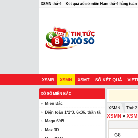
XSMN thứ 6 – Kết quả xổ số miền Nam thứ 6 hàng tuần
XSMB
XSMN
XSMT
SỔ KẾT QUẢ
VIE
XỔ SỐ MIỀN BẮC
Miền Bắc
XSMN
Thứ 2
Điện toán 1*2*3, 6x36, thần tài
XSMN
»
XSMN
Mega 6/45
Max 3D
G8