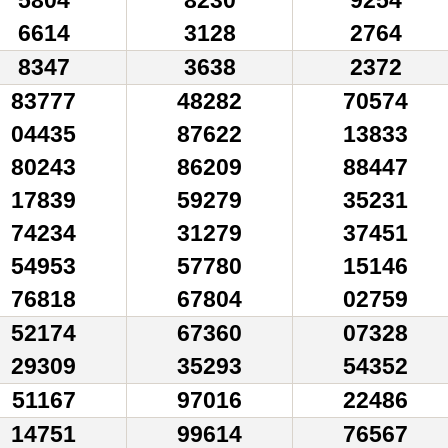
5804
8230
9254
6614
3128
2764
8347
3638
2372
83777
48282
70574
04435
87622
13833
80243
86209
88447
17839
59279
35231
74234
31279
37451
54953
57780
15146
76818
67804
02759
52174
67360
07328
29309
35293
54352
51167
97016
22486
14751
99614
76567