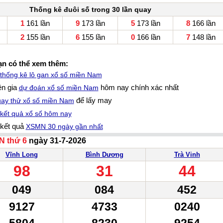
Thống kê đuôi số trong 30 lần quay
1
161 lần
9
173 lần
5
173 lần
8
166 lần
2
155 lần
6
155 lần
0
166 lần
7
148 lần
ạn có thể xem thêm:
thống kê lô gan xổ số miền Nam
n gia
hôm nay chính xác nhất
dự đoán xổ số miền Nam
để lấy may
ay thử xổ số miền Nam
kết quả xổ số hôm nay
kết quả
XSMN 30 ngày gần nhất
 thứ 6
ngày 31-7-2026
Vĩnh Long
Bình Dương
Trà Vinh
98
31
44
049
084
452
9127
4733
0240