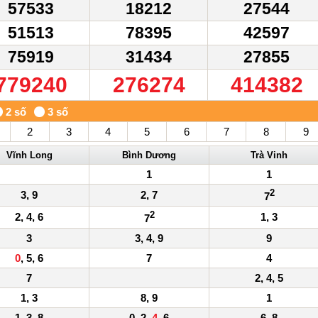
57533
18212
27544
51513
78395
42597
75919
31434
27855
779240
276274
414382
2
3
4
5
6
7
8
9
Vĩnh Long
Bình Dương
Trà Vinh
1
1
2
3, 9
2, 7
7
2
2, 4, 6
1, 3
7
3
3, 4, 9
9
0
, 5, 6
7
4
7
2, 4, 5
1, 3
8, 9
1
1, 3, 8
0, 2,
4
, 6
6, 8