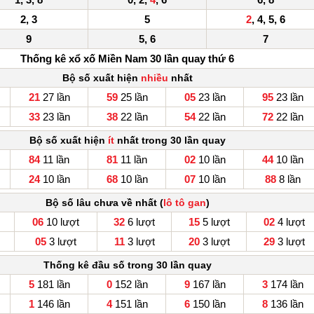
2, 3
5
2
, 4, 5, 6
9
5, 6
7
Thống kê xổ xố Miền Nam 30 lần quay thứ 6
Bộ số xuất hiện
nhiều
nhất
21
27 lần
59
25 lần
05
23 lần
95
23 lần
33
23 lần
38
22 lần
54
22 lần
72
22 lần
Bộ số xuất hiện
ít
nhất trong 30 lần quay
84
11 lần
81
11 lần
02
10 lần
44
10 lần
24
10 lần
68
10 lần
07
10 lần
88
8 lần
Bộ số lâu chưa về nhất (
lô tô gan
)
06
10 lượt
32
6 lượt
15
5 lượt
02
4 lượt
05
3 lượt
11
3 lượt
20
3 lượt
29
3 lượt
Thống kê đầu số trong 30 lần quay
5
181 lần
0
152 lần
9
167 lần
3
174 lần
1
146 lần
4
151 lần
6
150 lần
8
136 lần