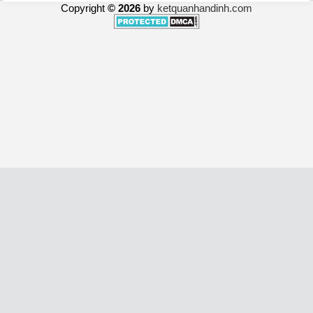
Copyright
© 2026
by
ketquanhandinh.com