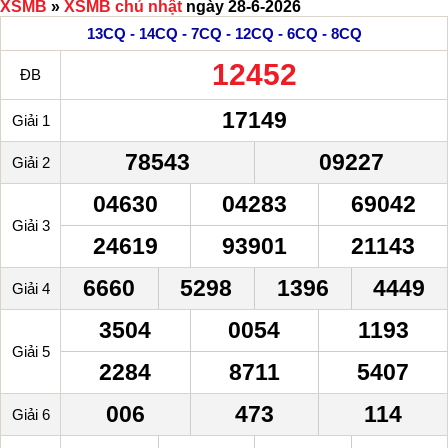
XSMB
»
XSMB chủ nhật
ngày 28-6-2026
13CQ - 14CQ - 7CQ - 12CQ - 6CQ - 8CQ
12452
ĐB
17149
Giải 1
78543
09227
Giải 2
04630
04283
69042
Giải 3
24619
93901
21143
6660
5298
1396
4449
Giải 4
3504
0054
1193
Giải 5
2284
8711
5407
006
473
114
Giải 6