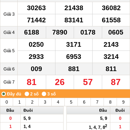
30263
21438
36082
Giải 3
71442
83141
61558
6188
7890
0178
0605
Giải 4
0250
3171
2143
Giải 5
2933
6953
3214
009
881
811
Giải 6
81
26
57
87
Giải 7
0
1
2
3
4
5
6
7
8
9
Đầu
Đuôi
Đầu
Đuôi
0
5, 9
5, 9
0
1
1, 4
2
1
1, 4, 7, 8