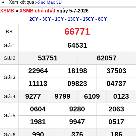
Xem kết quả
xổ số Max 3D
XSMB
»
XSMB chủ nhật
ngày 5-7-2026
2CY - 3CY - 1CY - 13CY - 15CY - 8CY
66771
ĐB
64531
Giải 1
53751
62057
Giải 2
22964
18198
37503
Giải 3
11113
09823
04737
9277
9799
6109
0123
Giải 4
0604
9280
2063
Giải 5
1981
9947
0517
990
376
186
Giải 6