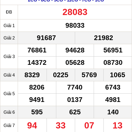
28083
ĐB
98033
Giải 1
91687
21982
Giải 2
76861
94628
56951
Giải 3
14372
05628
08730
8329
0225
5769
1065
Giải 4
8206
7740
6743
Giải 5
9491
0137
4981
595
625
140
Giải 6
94
33
07
13
Giải 7