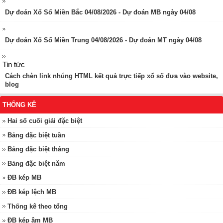
Dự đoán Xổ Số Miền Bắc 04/08/2026 - Dự đoán MB ngày 04/08
Dự đoán Xổ Số Miền Trung 04/08/2026 - Dự đoán MT ngày 04/08
Tin tức
Cách chèn link nhúng HTML kết quả trực tiếp xổ số đưa vào website,
blog
THỐNG KÊ
Hai số cuối giải đặc biệt
Bảng đặc biệt tuần
Bảng đặc biệt tháng
Bảng đặc biệt năm
ĐB kép MB
ĐB kép lệch MB
Thống kê theo tổng
ĐB kép âm MB