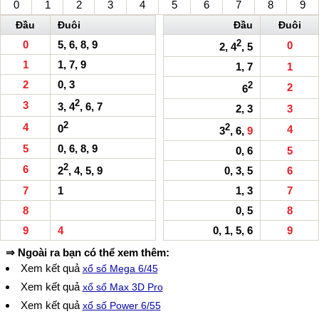
0
1
2
3
4
5
6
7
8
9
Đầu
Đuôi
Đầu
Đuôi
0
5, 6, 8, 9
2
0
2, 4
, 5
1
1, 7, 9
1, 7
1
2
0, 3
2
2
6
2
3
3, 4
, 6, 7
2, 3
3
2
4
0
2
4
3
, 6,
9
5
0, 6, 8, 9
0, 6
5
2
6
2
, 4, 5, 9
0, 3, 5
6
7
1
1, 3
7
8
0, 5
8
9
4
0, 1, 5, 6
9
⇒ Ngoài ra bạn có thể xem thêm:
Xem kết quả
xổ số Mega 6/45
Xem kết quả
xổ số Max 3D Pro
Xem kết quả
xổ số Power 6/55