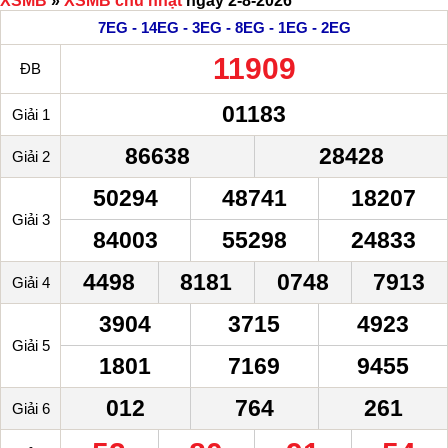
XSMB
»
XSMB chủ nhật
ngày 2-8-2026
7EG - 14EG - 3EG - 8EG - 1EG - 2EG
11909
ĐB
01183
Giải 1
86638
28428
Giải 2
50294
48741
18207
Giải 3
84003
55298
24833
4498
8181
0748
7913
Giải 4
3904
3715
4923
Giải 5
1801
7169
9455
012
764
261
Giải 6