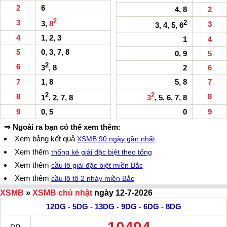
2
6
4, 8
2
2
3
3,
8
2
3
3, 4, 5, 6
4
1, 2, 3
1
4
5
0, 3, 7, 8
0, 9
5
2
6
3
, 8
2
6
7
1, 8
5, 8
7
2
2
8
8
1
, 2, 7, 8
3
, 5, 6, 7, 8
9
0, 5
0
9
⇒ Ngoài ra bạn có thể xem thêm:
Xem bảng kết quả
XSMB 90 ngày gần nhất
Xem thêm
thống kê giải đặc biệt theo tổng
Xem thêm
cầu lô giải đặc biệt miền Bắc
Xem thêm
cầu lô tô 2 nháy miền Bắc
XSMB
»
XSMB chủ nhật
ngày 12-7-2026
12DG - 5DG - 13DG - 9DG - 6DG - 8DG