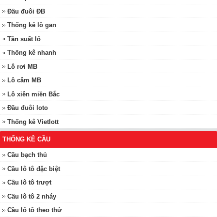
Đầu đuôi ĐB
Thống kê lô gan
Tần suất lô
Thống kê nhanh
Lô rơi MB
Lô câm MB
Lô xiên miền Bắc
Đầu đuôi loto
Thống kê Vietlott
THỐNG KÊ CẦU
Cầu bạch thủ
Cầu lô tô đặc biệt
Cầu lô tô trượt
Cầu lô tô 2 nháy
Cầu lô tô theo thứ