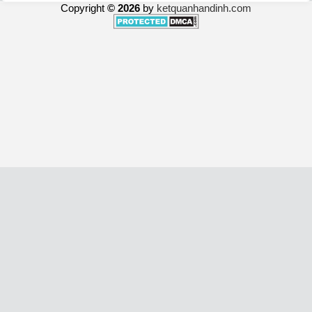
Copyright
© 2026
by
ketquanhandinh.com