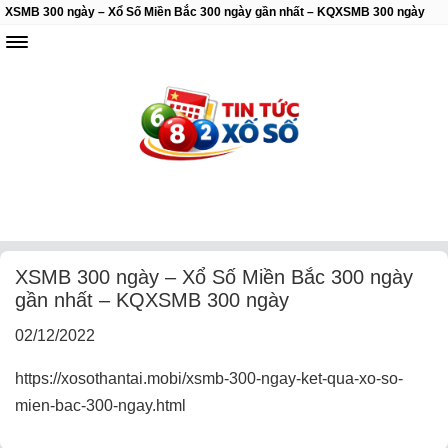
XSMB 300 ngày – Xổ Số Miền Bắc 300 ngày gần nhất – KQXSMB 300 ngày
XSMB 300 ngày – Xổ Số Miền Bắc 300 ngày
gần nhất – KQXSMB 300 ngày
02/12/2022
https://xosothantai.mobi/xsmb-300-ngay-ket-qua-xo-so-
mien-bac-300-ngay.html