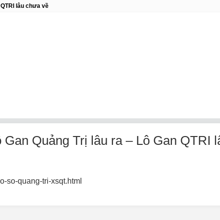
 QTRI lâu chưa về
 Gan Quảng Trị lâu ra – Lô Gan QTRI l
o-so-quang-tri-xsqt.html