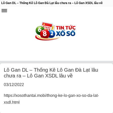
Lô Gan DL – Thống Kê Lô Gan Đà Lạt lâu chưa ra – Lô Gan XSDL lâu về
Lô Gan DL – Thống Kê Lô Gan Đà Lạt lâu
chưa ra – Lô Gan XSDL lâu về
03/12/2022
https://xosothantai.mobi/thong-ke-lo-gan-xo-so-da-lat-
xsdl.html