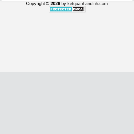
Copyright
© 2026
by
ketquanhandinh.com