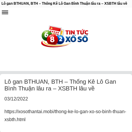
Lô gan BTHUAN, BTH – Thống Kê Lô Gan Bình Thuận lâu ra – XSBTH lâu về
Lô gan BTHUAN, BTH – Thống Kê Lô Gan
Bình Thuận lâu ra – XSBTH lâu về
03/12/2022
https://xosothantai.mobi/thong-ke-lo-gan-xo-so-binh-thuan-
xsbth.html