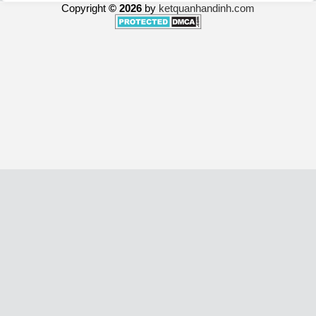
Copyright
© 2026
by
ketquanhandinh.com