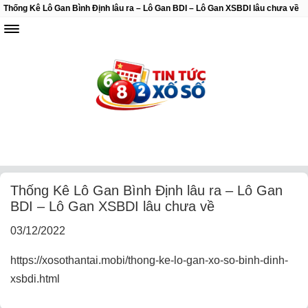
Thống Kê Lô Gan Bình Định lâu ra – Lô Gan BDI – Lô Gan XSBDI lâu chưa về
Thống Kê Lô Gan Bình Định lâu ra – Lô Gan
BDI – Lô Gan XSBDI lâu chưa về
03/12/2022
https://xosothantai.mobi/thong-ke-lo-gan-xo-so-binh-dinh-
xsbdi.html